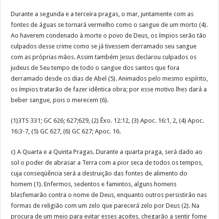
Durante a segunda e a terceira pragas, o mar, juntamente com as
fontes de águas se tornará vermelho como o sangue de um morto (4).
Ao haverem condenado à morte o povo de Deus, os ímpios serão tão
culpados desse crime como se já tivessem derramado seu sangue
com as próprias mãos. Assim também Jesus declarou culpados os
judeus de Seu tempo de todo o sangue dos santos que fora
derramado desde os dias de Abel (5). Animados pelo mesmo espírito,
os ímpios tratarão de fazer idêntica obra; por esse motivo lhes dará a
beber sangue, pois o merecem (6).
(1)3TS 331; GC 626; 627;629, (2) Êxo. 12:12, (3) Apoc. 16:1, 2, (4) Apoc.
16:3-7, (5) GC 627, (6) GC 627; Apoc. 16.
c) A Quarta e a Quinta Pragas. Durante a quarta praga, será dado ao
sol o poder de abrasar a Terra com a pior seca de todos os tempos,
cuja conseqüência será a destruição das fontes de alimento do
homem (1). Enfermos, sedentos e famintos, alguns homens
blasfemarão contra o nome de Deus, enquanto outros persistirão nas
formas de religião com um zelo que parecerá zelo por Deus (2). Na
procura de um meio para evitar esses açoites, chegarão a sentir fome