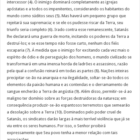
intercessor (4). O inimigo dominará completamente as igrejas
apóstatas e a todos os impenitentes, considerando os habitantes do
mundo como súditos seus (5). Mas haverá um pequeno grupo que
rejeitará sua supremacia; e se ele os pudesse riscar da Terra, seu
triunfo seria completo (6). Irado contra esse remanescente, Satanás
lhe declarará uma guerra de morte, incitando os poderes da Terra a
destruí-los; e se esse tempo não fosse curto, nenhum dos fiéis
escaparia (7). Á medida que o inimigo for excitando cada vez mais o
espírito de ódio e de perseguição dos homens, o mundo civilizado se
transformará em uma imensa horda de ladrões e assassinos, razão
pela qual a confusão reinará em todas as partes (8). Nações inteiras
precipitar-se-ão na anarquia e na ilegalidade, soltar-se-ão todos os
elementos da paixão humana e as contendas e o derramamento de
sangue encherão a Terra de angústia (9). Além disso, permitir-se-á ao
maligno ter domínio sobre as forças destruidoras da natureza; em
consequência produzir-se-ão espantosos terremotos que semearão
a desolação sobre a Terra (10). Dominados pelo poder cruel de
Satanás, os sindicatos darão largas à mais terrível violência que já se
viu entre os seres humanos. Por isso, o Senhor proibirá
expressamente que Seu povo tenha a menor relação com tais
associações.