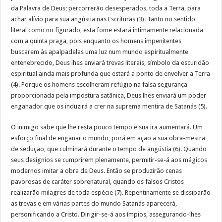
da Palavra de Deus; percorrerão desesperados, toda a Terra, para
achar alívio para sua angústia nas Escrituras (3). Tanto no sentido
literal como no figurado, esta fome estará intimamente relacionada
com a quinta praga, pois enquanto os homens impenitentes
buscarem às apalpadelas uma luz num mundo espiritualmente
entenebrecido, Deus lhes enviará trevas literais, símbolo da escuridão
espiritual ainda mais profunda que estará a ponto de envolver a Terra
(4). Porque os homens escolheram refúgio na falsa segurança
proporcionada pela impostura satânica, Deus lhes enviará um poder
enganador que os induzirá a crer na suprema mentira de Satanás (5).
O inimigo sabe que lhe resta pouco tempo e sua ira aumentará. Um
esforço final de enganar o mundo, porá em ação a sua obra-mestra
de sedução, que culminará durante o tempo de angústia (6). Quando
seus desígnios se cumprirem plenamente, permitir-se-á aos mágicos
modernos imitar a obra de Deus. Então se produzirão cenas
pavorosas de caráter sobrenatural, quando os falsos Cristos
realizarão milagres de toda espécie (7). Repentinamente se dissiparão
as trevas e em várias partes do mundo Satanás aparecerá,
personificando a Cristo. Dirigir-se-á aos ímpios, assegurando-lhes