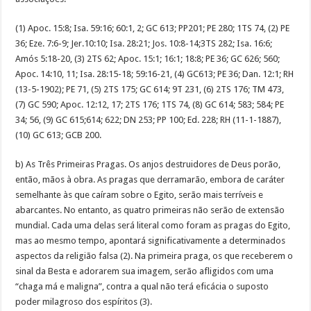
(1) Apoc. 15:8; Isa. 59:16; 60:1, 2; GC 613; PP201; PE 280; 1TS 74, (2) PE
36; Eze. 7:6-9; Jer.10:10; Isa. 28:21; Jos. 10:8-14;3TS 282; Isa. 16:6;
Amós 5:18-20, (3) 2TS 62; Apoc. 15:1; 16:1; 18:8; PE 36; GC 626; 560;
Apoc. 14:10, 11; Isa. 28:15-18; 59:16-21, (4) GC613; PE 36; Dan. 12:1; RH
(13-5-1902); PE 71, (5) 2TS 175; GC 614; 9T 231, (6) 2TS 176; TM 473,
(7) GC 590; Apoc. 12:12, 17; 2TS 176; 1TS 74, (8) GC 614; 583; 584; PE
34; 56, (9) GC 615;614; 622; DN 253; PP 100; Ed. 228; RH (11-1-1887),
(10) GC 613; GCB 200.
b) As Três Primeiras Pragas. Os anjos destruidores de Deus porão,
então, mãos à obra. As pragas que derramarão, embora de caráter
semelhante às que caíram sobre o Egito, serão mais terríveis e
abarcantes. No entanto, as quatro primeiras não serão de extensão
mundial. Cada uma delas será literal como foram as pragas do Egito,
mas ao mesmo tempo, apontará significativamente a determinados
aspectos da religião falsa (2). Na primeira praga, os que receberem o
sinal da Besta e adorarem sua imagem, serão afligidos com uma
“chaga má e maligna”, contra a qual não terá eficácia o suposto
poder milagroso dos espíritos (3).