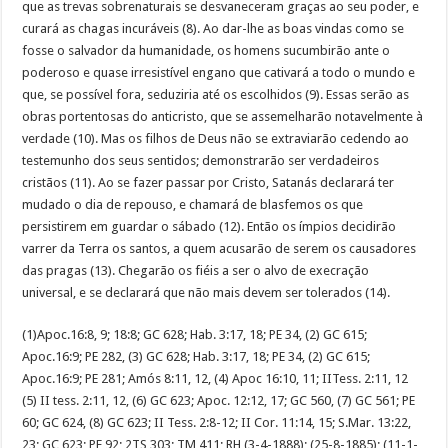
que as trevas sobrenaturais se desvaneceram graças ao seu poder, e
curará as chagas incuráveis (8). Ao dar-lhe as boas vindas como se
fosse o salvador da humanidade, os homens sucumbirão ante o
poderoso e quase irresistível engano que cativará a todo o mundo e
que, se possível fora, seduziria até os escolhidos (9). Essas serão as
obras portentosas do anticristo, que se assemelharão notavelmente à
verdade (10). Mas os filhos de Deus não se extraviarão cedendo ao
testemunho dos seus sentidos; demonstrarão ser verdadeiros
cristãos (11). Ao se fazer passar por Cristo, Satanás declarará ter
mudado o dia de repouso, e chamará de blasfemos os que
persistirem em guardar o sábado (12). Então os ímpios decidirão
varrer da Terra os santos, a quem acusarão de serem os causadores
das pragas (13). Chegarão os fiéis a ser o alvo de execração
universal, e se declarará que não mais devem ser tolerados (14).
(1)Apoc.16:8, 9; 18:8; GC 628; Hab. 3:17, 18; PE 34, (2) GC 615;
Apoc.16:9; PE 282, (3) GC 628; Hab. 3:17, 18; PE 34, (2) GC 615;
Apoc.16:9; PE 281; Amós 8:11, 12, (4) Apoc 16:10, 11; IITess. 2:11, 12
(5) II tess. 2:11, 12, (6) GC 623; Apoc. 12:12, 17; GC 560, (7) GC 561; PE
60; GC 624, (8) GC 623; II Tess. 2:8-12; II Cor. 11:14, 15; S.Mar. 13:22,
23; GC 623; PE 92; 2TS 303; TM 411; RH (3-4-1888); (25-8-1885); (11-1-