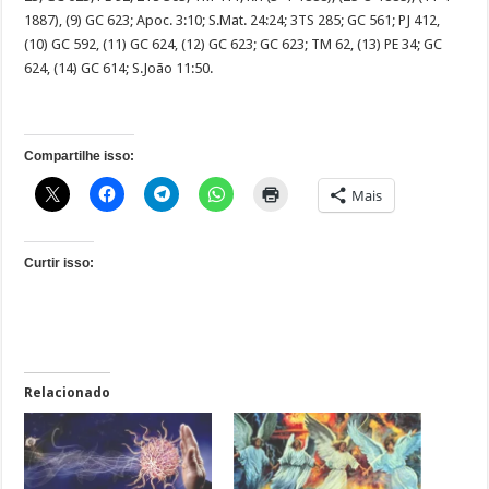
1887), (9) GC 623; Apoc. 3:10; S.Mat. 24:24; 3TS 285; GC 561; PJ 412,
(10) GC 592, (11) GC 624, (12) GC 623; GC 623; TM 62, (13) PE 34; GC
624, (14) GC 614; S.João 11:50.
Compartilhe isso:
Mais
Curtir isso:
Relacionado