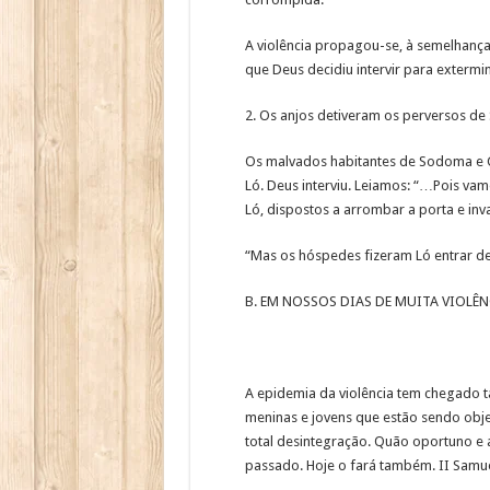
A violência propagou-se, à semelhança
que Deus decidiu intervir para extermin
2. Os anjos detiveram os perversos d
Os malvados habitantes de Sodoma e Gom
Ló. Deus interviu. Leiamos: “…Pois va
Ló, dispostos a arrombar a porta e inva
“Mas os hóspedes fizeram Ló entrar de
B. EM NOSSOS DIAS DE MUITA VIOLÊNC
A epidemia da violência tem chegado t
meninas e jovens que estão sendo objet
total desintegração. Quão oportuno e a
passado. Hoje o fará também. II Samue