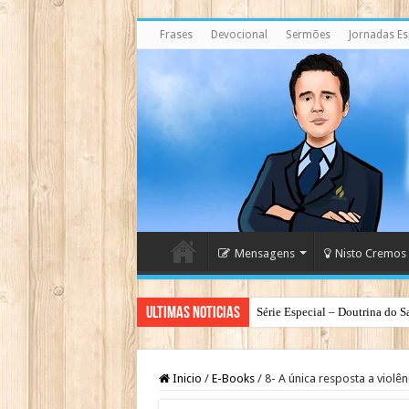
Frases
Devocional
Sermões
Jornadas Esp
Mensagens
Nisto Cremos
Ultimas Noticias
Série Especial – Doutrina do S
Inicio
/
E-Books
/
8- A única resposta a violê