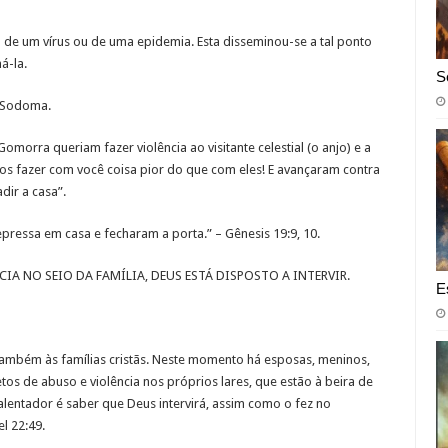
 de um vírus ou de uma epidemia. Esta disseminou-se a tal ponto
á-la.
S
e Sodoma.
orra queriam fazer violência ao visitante celestial (o anjo) e a
mos fazer com você coisa pior do que com eles! E avançaram contra
dir a casa”.
pressa em casa e fecharam a porta.” – Gênesis 19:9, 10.
IA NO SEIO DA FAMÍLIA, DEUS ESTÁ DISPOSTO A INTERVIR.
E
ambém às famílias cristãs. Neste momento há esposas, meninos,
os de abuso e violência nos próprios lares, que estão à beira de
lentador é saber que Deus intervirá, assim como o fez no
l 22:49.