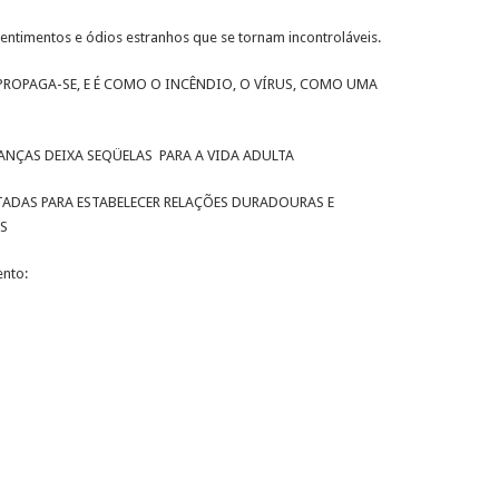
entimentos e ódios estranhos que se tornam incontroláveis.
 PROPAGA-SE, E É COMO O INCÊNDIO, O VÍRUS, COMO UMA
RIANÇAS DEIXA SEQÜELAS PARA A VIDA ADULTA
ITADAS PARA ESTABELECER RELAÇÕES DURADOURAS E
S
ento: