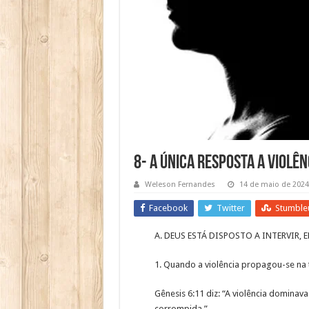
8- A única resposta a violê
Weleson Fernandes
14 de maio de 2024
Facebook
Twitter
Stumble
A. DEUS ESTÁ DISPOSTO A INTERVIR, 
1. Quando a violência propagou-se na t
Gênesis 6:11 diz: “A violência dominav
corrompida.”