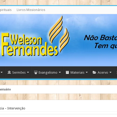
irituais
Livros Missionários
Sermões
Evangelismo
Materiais
Acervo
antuário
ncia – Intervenção