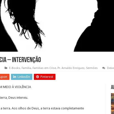
ncia – Intervenção
E-Books
,
Família
,
Familias em Crise
,
Pr. Arnaldo Enriquez
,
Sermões
Deix
upon
LinkedIn
Pinterest
A
EM MEIO À VIOLÊNCIA
erra, Deus interviu.
a a terra. Aos olhos de Deus, a terra estava completamente