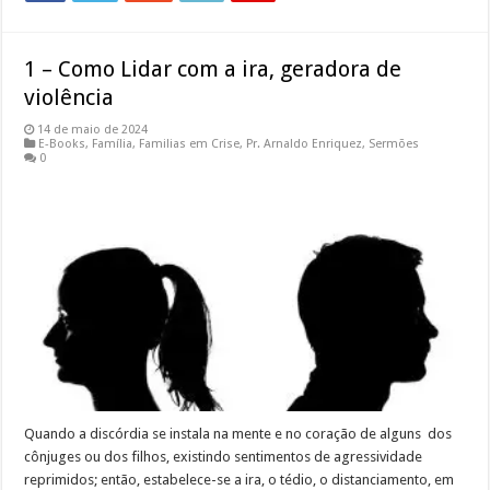
1 – Como Lidar com a ira, geradora de
violência
14 de maio de 2024
E-Books
,
Família
,
Familias em Crise
,
Pr. Arnaldo Enriquez
,
Sermões
0
Quando a discórdia se instala na mente e no coração de alguns dos
cônjuges ou dos filhos, existindo sentimentos de agressividade
reprimidos; então, estabelece-se a ira, o tédio, o distanciamento, em