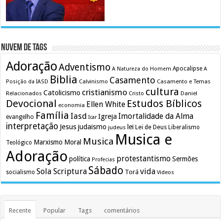
Nuvem de Tags
Adoração
Adventismo
Apocalipse
A Natureza do Homem
A
Biblia
Casamento
Calvinismo
Casamento e Temas
Posição da IASD
cultura
cristianismo
Catolicismo
Relacionados
Cristo
Daniel
Devocional
Estudos Bíblicos
Ellen White
economia
Família
Iasd
Imortalidade da Alma
Igreja
evangelho
Icar
interpretação
Jesus
judaismo
lei
Lei de Deus
judeus
Liberalismo
Musica e
Musica
Marxismo
Moral
Teológico
Adoração
protestantismo
política
Sermões
Profecias
Sábado
Sola Scriptura
vida
Torá
socialismo
Videos
Recente
Popular
Tags
comentários