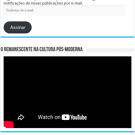
notificações de novas publicações por e-mail.
Endereço
de
e-
mail
Assinar
O remanescente na cultura pós-moderna