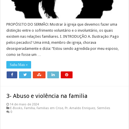
PROPÓSITO DO SERMÃO: Mostrar à igreja que devemos fazer uma
distinção entre o sofrimento voluntário e o involuntário, os quais
existem nas relações familiares. I. INTRODUÇÃO A. Ilustração: Pago
pelos pecados? Uma irmã, membro de igreja, chorava
desesperadamente e dizia: “Estou sendo agredida por meu esposo,
como se fosse um …
Saiba Mais »
3- Abuso e violência na familia
14 de maio de 2024
E-Books
,
Família
,
Familias em Crise
,
Pr. Arnaldo Enriquez
,
Sermões
0