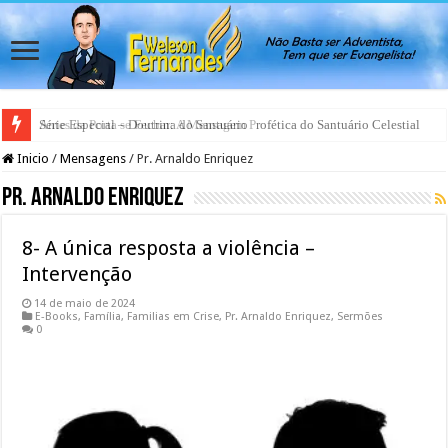
Antes da Porta se Fechar: A Mensagem Profética do Santuário Celestial
Inicio
/
Mensagens
/
Pr. Arnaldo Enriquez
Pr. Arnaldo Enriquez
8- A única resposta a violência –
Intervenção
14 de maio de 2024
E-Books
,
Família
,
Familias em Crise
,
Pr. Arnaldo Enriquez
,
Sermões
0