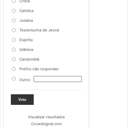
Cristã
Católica
Judaica
Testemunha de Jeová
Espiríta
Islâmica
Candomblé
Prefiro não responder
Outro:
Voto
Visualizar resultados
Crowdsignal.com