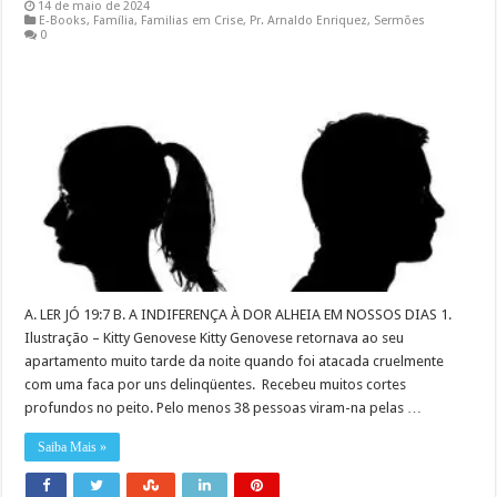
14 de maio de 2024
E-Books
,
Família
,
Familias em Crise
,
Pr. Arnaldo Enriquez
,
Sermões
0
A. LER JÓ 19:7 B. A INDIFERENÇA À DOR ALHEIA EM NOSSOS DIAS 1.
Ilustração – Kitty Genovese Kitty Genovese retornava ao seu
apartamento muito tarde da noite quando foi atacada cruelmente
com uma faca por uns delinqüentes. Recebeu muitos cortes
profundos no peito. Pelo menos 38 pessoas viram-na pelas …
Saiba Mais »