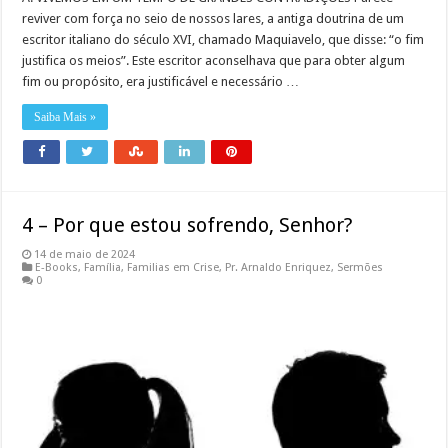
reviver com força no seio de nossos lares, a antiga doutrina de um
escritor italiano do século XVI, chamado Maquiavelo, que disse: “o fim
justifica os meios”. Este escritor aconselhava que para obter algum
fim ou propósito, era justificável e necessário …
Saiba Mais »
4 – Por que estou sofrendo, Senhor?
14 de maio de 2024
E-Books
,
Família
,
Familias em Crise
,
Pr. Arnaldo Enriquez
,
Sermões
0