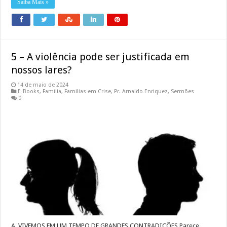
Saiba Mais »
5 – A violência pode ser justificada em
nossos lares?
14 de maio de 2024
E-Books
,
Família
,
Familias em Crise
,
Pr. Arnaldo Enriquez
,
Sermões
0
A. VIVEMOS EM UM TEMPO DE GRANDES CONTRADIÇÕES Parece