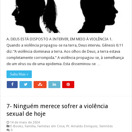
A. DEUS ESTÁ DISPOSTO A INTERVIR, EM MEIO À VIOLÊNCIA 1.
Quando a violência propagou-se na terra, Deus interviu. Gênesis 6:11
diz: “A violência dominava a terra. Aos olhos de Deus, a terra estava
completamente corrompida.” A violência propagou-se, à semelhança
de um vírus ou de uma epidemia. Esta disseminou-se …
Saiba Mais »
7- Ninguém merece sofrer a violência
sexual de hoje
14 de maio de 2024
E-Books
,
Família
,
Familias em Crise
,
Pr. Arnaldo Enriquez
,
Sermões
0