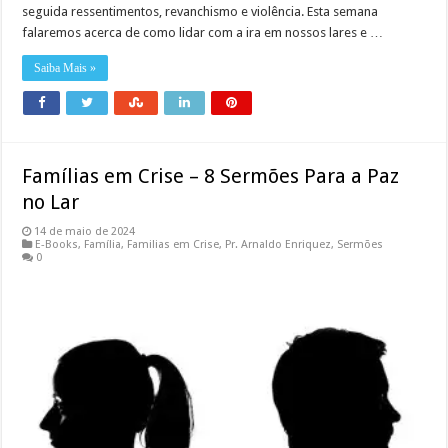
seguida ressentimentos, revanchismo e violência. Esta semana
falaremos acerca de como lidar com a ira em nossos lares e …
Saiba Mais »
Famílias em Crise – 8 Sermões Para a Paz
no Lar
14 de maio de 2024
E-Books
,
Família
,
Familias em Crise
,
Pr. Arnaldo Enriquez
,
Sermões
0