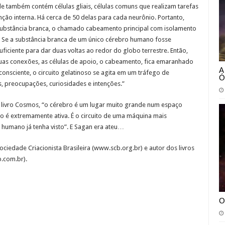
 também contém células gliais, células comuns que realizam tarefas
ção interna. Há cerca de 50 delas para cada neurônio. Portanto,
substância branca, o chamado cabeamento principal com isolamento
 … Se a substância branca de um único cérebro humano fosse
iciente para dar duas voltas ao redor do globo terrestre. Então,
uas conexões, as células de apoio, o cabeamento, fica emaranhado
A
consciente, o circuito gelatinoso se agita em um tráfego de
Ó
, preocupações, curiosidades e intenções.”
livro Cosmos, “o cérebro é um lugar muito grande num espaço
é extremamente ativa. É o circuito de uma máquina mais
humano já tenha visto”. E Sagan era ateu…
ciedade Criacionista Brasileira (www.scb.org.br) e autor dos livros
b.com.br).
O