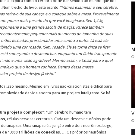
ifolha, explica como o cérebro pode dar sentido ao mundo que nos
. Num trecho do livro, está escrito: “
Vamos examinar o seu cérebro.
as retire-o de sua cabeça e o coloque sobre a mesa. Provavelmente
é um pouco mais pesado do que você imaginava. Seu 1,4 kg
esponderia a uma grande sacola de maçãs. Parece também
reendentemente pequeno: mais ou menos do tamanho de suas
 mãos fechadas, pressionadas uma contra a outra. Lá está ele
ndo uma cor rosada. (Sim, rosada. Ele se torna cinza se ficar
M
 está começando a desmanchar, enquanto um fluido transparente
: não é uma visão agradável. Mesmo assim, a ‘coisa’ para a qual
 complexo que o homem conhece. Dentro dessa massa
ior projeto de design já visto.”
to? Isso mesmo. Mesmo em livros não-criacionistas é difícil para
complexidade da vida aponta para um projeto inteligente. Se há
Um projeto complexo”
: “Um cérebro humano tem
V
ios
, células nervosas cerebrais. Cada um desses neurônios pode
s de sinapses. Uma sinapse é a junção entre dois neurônios. Logo,
a de 1.000 trilhões de conexões
. … Os próprios neurônios