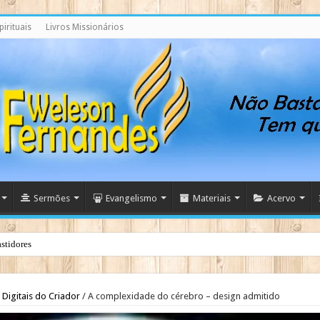
irituais
Livros Missionários
Sermões
Evangelismo
Materiais
Acervo
stidores
Digitais do Criador
/
A complexidade do cérebro – design admitido