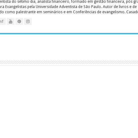
entista do sétimo dia, analista financeiro, formado em gestão financeira, pós 
 Evangelistas pela Universidade Adventista de São Paulo. Autor de livros e de a
ado como palestrante em seminários e em Conferências de evangelismo. Casado c
mf