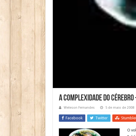
A complexidade do cérebro 
Weleson Fernandes
5 de maio de 2008
Facebook
Twitter
Stumble
O vo