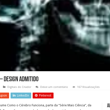
– design admitido
Digitais do Criador
Deixe um comentário
167 Visualizações
upon
LinkedIn
Pinterest
A
lume Como o Cérebro Funciona, parte da “Série Mais Ciência”, da