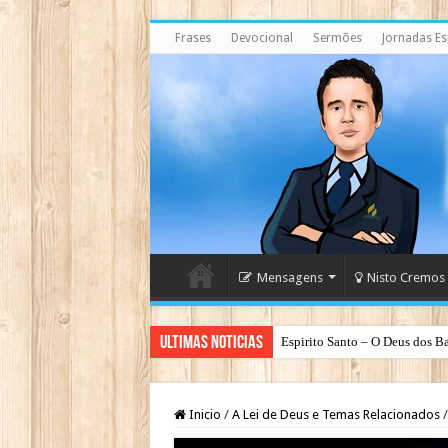
Frases
Devocional
Sermões
Jornadas Esp
Mensagens
Nisto Cremos
Ultimas Noticias
Espirito Santo – O Deus dos Ba
Inicio
/
A Lei de Deus e Temas Relacionados
/