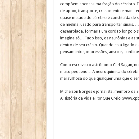
compõem apenas uma fração do cérebro. Ele
de apoio, transporte, crescimento e manuten
quase metade do cérebro é constituída de 
de mielina, usado para transportar sinais.
desenrolada, formaria um cordão longo o suf
imagine só… Tudo isso, os neurônios e as s
dentro de seu crânio. Quando está ligado e 
pensamentos, impressões, anseios, conflitos
Como escreveu o astrônomo Carl Sagan, no 
muito pequeno… A neuroquímica do cérebro 
maravilhosa do que qualquer uma que o ser 
Michelson Borges é jornalista, membro da So
A História da Vida e Por Que Creio (www.cp