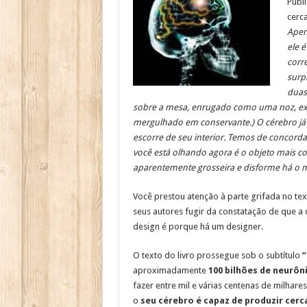
Publ
cerca
Apen
ele 
corr
surp
duas
sobre a mesa, enrugado como uma noz, exibi
mergulhado em conservante.) O cérebro já
escorre de seu interior. Temos de concordar
você está olhando agora é o objeto mais
aparentemente grosseira e disforme há o ma
Você prestou atenção à parte grifada no tex
seus autores fugir da constatação de que a 
design é porque há um designer.
O texto do livro prossegue sob o subtítulo
“
aproximadamente
100 bilhões de neurôn
fazer entre mil e várias centenas de milhare
o
seu cérebro é capaz de produzir cerc