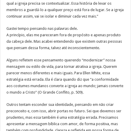
qual a igreja precisa se contextualizar. Essa história de levar os
membros a guardá-lo a qualquer preço está fora de lugar. Se a igreja
continuar assim, vai se isolar e diminuir cada vez mais.”
Gastei tempo pensando nas palavras dele.
A princípio, elas me pareceram fora de propósito e apenas produto
da cabeça dele. Mas acabei entendendo que existem outras pessoas
que pensam dessa forma, talvez até inconscientemente.
Alguns refletem esse pensamento querendo “modernizar” nossa
mensagem ou estilo de vida, para tornar atrativa a igreja. Querem
parecer menos diferentes e mais iguais. Para Ellen White, essa
estratégia está errada. Ela é clara quando diz que “a conformidade
aos costumes mundanos converte a igreja ao mundo; jamais converte
o mundo a Cristo” (O Grande Conflito, p. 509).
Outros tentam esconder sua identidade, pensando em não criar
preconceito e, com isso, abrir portas no futuro. Sei que devemos ser
prudentes, mas essa também é uma estratégia errada. Precisamos
apresentar a mensagem bíblica com amor, de forma positiva, mas
também com profundidade, clareza e refletida em nossa forma de