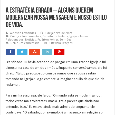
A estratégia errada – Alguns querem
modernizar nossa mensagem e nosso estilo
de vida.
Weleson Fernandes
1 de janeiro de 2009
Crenças Fundamentais
,
Espirito de Profecia
,
Igreja e Temas
Relacionados
,
Notícias
,
Pr. Erton Kohler
,
Sermões
Deixe um comentário
110 Visualizações
Era sábado. Eu havia acabado de pregar em uma grande igreja e fui
almoçar na casa de um dos irmãos. Enquanto conversávamos, ele foi
direto: “Estou preocupado com os rumos que as coisas estão
tomando na igreja.” Logo comecei a imaginar aquilo de que ele iria
reclamar.
Para minha surpresa, ele falou: “O mundo está se modernizando,
todos estão mais tolerantes, mas a igreja parece que ainda não
entendeu isso.” Eu estava ainda mais admirado enquanto ele
continuava: “O sábado, por exemplo, é um assunto em relação ao