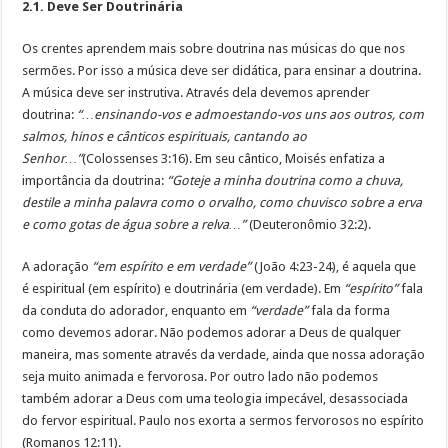
2.1. Deve Ser Doutrinária
Os crentes aprendem mais sobre doutrina nas músicas do que nos
sermões. Por isso a música deve ser didática, para ensinar a doutrina.
A música deve ser instrutiva. Através dela devemos aprender
doutrina:
“…ensinando-vos e admoestando-vos uns aos outros, com
salmos, hinos e cânticos espirituais, cantando ao
Senhor…”
(Colossenses 3:16). Em seu cântico, Moisés enfatiza a
importância da doutrina:
“Goteje a minha doutrina como a chuva,
destile a minha palavra como o orvalho, como chuvisco sobre a erva
e como gotas de água sobre a relva…”
(Deuteronômio 32:2).
A adoração
“em espírito e em verdade”
(João 4:23-24), é aquela que
é espiritual (em espírito) e doutrinária (em verdade). Em
“espírito”
fala
da conduta do adorador, enquanto em
“verdade”
fala da forma
como devemos adorar. Não podemos adorar a Deus de qualquer
maneira, mas somente através da verdade, ainda que nossa adoração
seja muito animada e fervorosa. Por outro lado não podemos
também adorar a Deus com uma teologia impecável, desassociada
do fervor espiritual. Paulo nos exorta a sermos fervorosos no espírito
(Romanos 12:11).