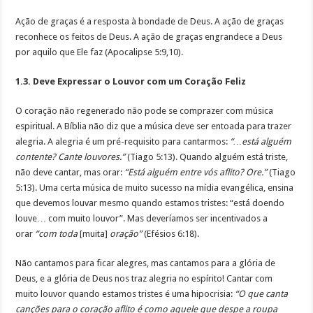
Ação de graças é a resposta à bondade de Deus. A ação de graças
reconhece os feitos de Deus. A ação de graças engrandece a Deus
por aquilo que Ele faz (Apocalipse 5:9,10).
1.3. Deve Expressar o Louvor com um Coração Feliz
O coração não regenerado não pode se comprazer com música
espiritual. A Bíblia não diz que a música deve ser entoada para trazer
alegria. A alegria é um pré-requisito para cantarmos:
“…está alguém
contente? Cante louvores.”
(Tiago 5:13). Quando alguém está triste,
não deve cantar, mas orar:
“Está alguém entre vós aflito? Ore.”
(Tiago
5:13). Uma certa música de muito sucesso na mídia evangélica, ensina
que devemos louvar mesmo quando estamos tristes: “está doendo
louve… com muito louvor”. Mas deveríamos ser incentivados a
orar
“com toda
[muita]
oração”
(Efésios 6:18).
Não cantamos para ficar alegres, mas cantamos para a glória de
Deus, e a glória de Deus nos traz alegria no espírito! Cantar com
muito louvor quando estamos tristes é uma hipocrisia:
“O que canta
canções para o coração aflito é como aquele que despe a roupa