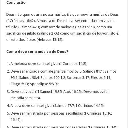
Conclusão
Deus não quer ouvir a nossa música, Ele quer ouvir a música de Deus
(I Crônicas 16:42). A música de Deus deve ser entoada com voz de
triunfo (Salmos 47:1) com voz de melodia (Isaías 51:3), como um
sacrifício de júbilo (Salmos 27:6) como um sacrifício de louvor, isto é,
o fruto dos lábios (Hebreus 13:15).
Como deve ser a música de Deus?
A melodia deve ser inteligível (I Coríntios 14:8);
Deve ser entoada com alegria (Salmos 63:5; Salmos 81:1; Salmos
95:1; Salmos 98:4; Salmos 100:1,2; Sofonias 3:17; Efésios 5:19;
Tiago 5:13; Apocalipse 5:8,9);
Deve ser vocal (II Samuel 19:35; Atos 16:25). Devemos evitar
melodia sem letra.
A letra deve ser inteligível (Salmos 47:7; I Coríntios 14:15);
Deve ser ministrada por pessoas escolhidas (I Crônicas 15:16;
16:41);
Deve ser ministrada por pessoas consagradas (I Crônicas 15:14);