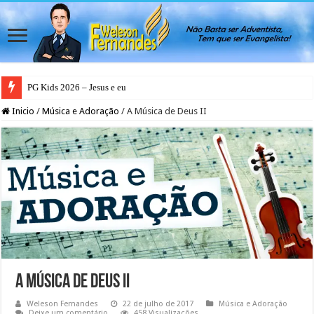
PG Kids 2026 – Jesus e eu
Inicio
/
Música e Adoração
/
A Música de Deus II
A Música de Deus II
Weleson Fernandes
22 de julho de 2017
Música e Adoração
Deixe um comentário
458 Visualizações