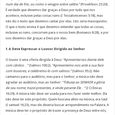
num dia de frio, ou como o vinagre sobre salitre.”
(Provérbios 25:20).
É verdade que devemos dar graças a Deus por tudo que nos
acontece, inclusive pelas coisas ruins (I Tessalonicenses 5:18), mas
não diz o texto que devemos cantar por elas. Isto seria masoquismo.
O que o texto ensina é que devemos entender que todas as coisas,
inclusive as ruins, concorrem para o nosso bem (Romanos 8:28), e por
isso devemos dar graças a Deus por elas.
1.4. Deve Expressar o Louvor Dirigido ao Senhor
O louvor é uma oferta dirigida à Deus:
“Apresentai-vos diante dele
com cântico…”
(Salmos 100:2).
“Apresentemo-nos ante a sua face
com louvores, e celebremo-lo com salmos.”
(Salmos 95:2). Não
cantamos para o auditório, mas para o Senhor; a música não deve
agradar ao auditório, mas ao Senhor:
“Tributai ao SENHOR a glória
de seu nome; trazei presentes, e vinde perante Ele…”
(I Crônicas
16:29). A música não deve ser usada para nos fazer sentir melhor. Ela
não deve ter este propósito. Quem buscava alívio na música, era Saul
(I samuel 16:23), mas ele deveria buscar arrependimento na Palavra. A
música deve ter o propósito de trazer a presença de Deus entre nós,