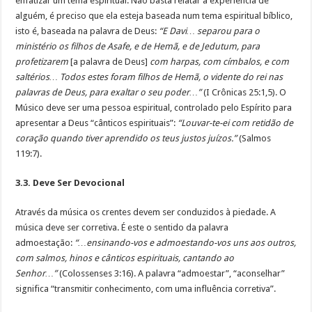
enfatizar um tema espiritual. Não basta relatar a experiência de
alguém, é preciso que ela esteja baseada num tema espiritual bíblico,
isto é, baseada na palavra de Deus:
“E Davi… separou para o
ministério os filhos de Asafe, e de Hemã, e de Jedutum, para
profetizarem
[a palavra de Deus]
com harpas, com címbalos, e com
saltérios… Todos estes foram filhos de Hemã, o vidente do rei nas
palavras de Deus, para exaltar o seu poder…”
(I Crônicas 25:1,5). O
Músico deve ser uma pessoa espiritual, controlado pelo Espírito para
apresentar a Deus “cânticos espirituais”:
“Louvar-te-ei com retidão de
coração quando tiver aprendido os teus justos juízos.”
(Salmos
119:7).
3.3. Deve Ser Devocional
Através da música os crentes devem ser conduzidos à piedade. A
música deve ser corretiva. É este o sentido da palavra
admoestação:
“…ensinando-vos e admoestando-vos uns aos outros,
com salmos, hinos e cânticos espirituais, cantando ao
Senhor…”
(Colossenses 3:16). A palavra “admoestar”, “aconselhar”
significa “transmitir conhecimento, com uma influência corretiva”.