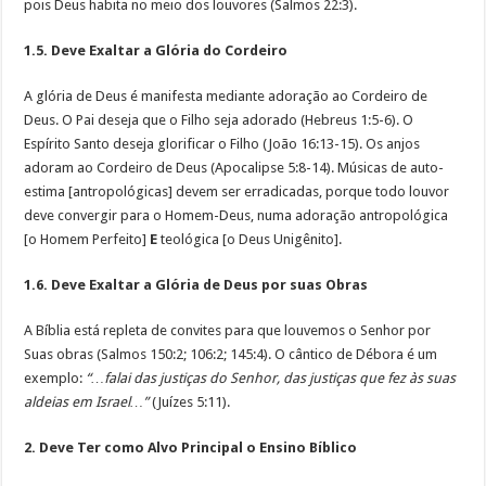
pois Deus habita no meio dos louvores (Salmos 22:3).
1.5. Deve Exaltar a Glória do Cordeiro
A glória de Deus é manifesta mediante adoração ao Cordeiro de
Deus. O Pai deseja que o Filho seja adorado (Hebreus 1:5-6). O
Espírito Santo deseja glorificar o Filho (João 16:13-15). Os anjos
adoram ao Cordeiro de Deus (Apocalipse 5:8-14). Músicas de auto-
estima [antropológicas] devem ser erradicadas, porque todo louvor
deve convergir para o Homem-Deus, numa adoração antropológica
[o Homem Perfeito]
E
teológica [o Deus Unigênito].
1.6. Deve Exaltar a Glória de Deus por suas Obras
A Bíblia está repleta de convites para que louvemos o Senhor por
Suas obras (Salmos 150:2; 106:2; 145:4). O cântico de Débora é um
exemplo:
“…falai das justiças do Senhor, das justiças que fez às suas
aldeias em Israel…”
(Juízes 5:11).
2. Deve Ter como Alvo Principal o Ensino Bíblico