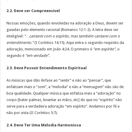
2.2. Deve ser Compreensível
Nossas emoções, quando envolvidas na adoração a Deus, devem ser
guiadas pelo elemento racional (Romanos 12:1-2). A letra deve ser
inteligível:
“…cantarei com o espírito, mas também cantarei com o
entendimento.”
(I Coríntios 14:15). Aqui entra o segundo requisito da
adoração, mencionado em João 4:24. O primeiro é
“em espírito”
, o
segundo é
“em verdade”
.
2.3. Deve Possuir Entendimento Espiritual
As músicas que dão ênfase ao “sentir” e não ao “pensar”, que
enfatizam mais o “som”, a “melodia” e não a “mensagem” não são de
boa qualidade. Qualquer música que enfatiza mais a “adoração” no
corpo [bater palmas, levantar as mãos, etc] do que no “espírito” não
serve para a verdadeira adoração “em espírito”. Andamos por fé e
não por vista (II Coríntios 5:7).
2.4. Deve Ter Uma Melodia Harmoniosa