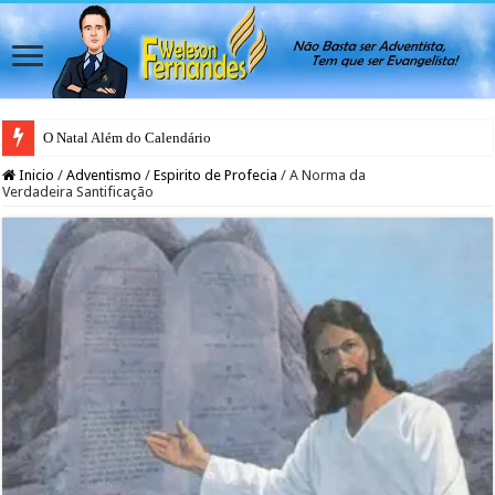
O Natal Além do Calendário
Japão rejeita casamento gay para evitar colapso da natalidade, afirma ativis
Inicio
/
Adventismo
/
Espirito de Profecia
/
A Norma da
Verdadeira Santificação