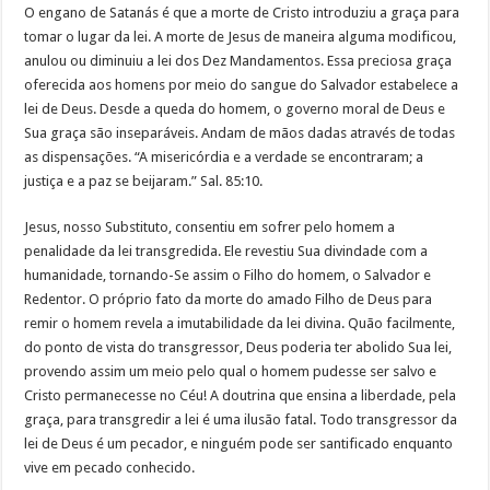
O engano de Satanás é que a morte de Cristo introduziu a graça para
tomar o lugar da lei. A morte de Jesus de maneira alguma modificou,
anulou ou diminuiu a lei dos Dez Mandamentos. Essa preciosa graça
oferecida aos homens por meio do sangue do Salvador estabelece a
lei de Deus. Desde a queda do homem, o governo moral de Deus e
Sua graça são inseparáveis. Andam de mãos dadas através de todas
as dispensações. “A misericórdia e a verdade se encontraram; a
justiça e a paz se beijaram.” Sal. 85:10.
Jesus, nosso Substituto, consentiu em sofrer pelo homem a
penalidade da lei transgredida. Ele revestiu Sua divindade com a
humanidade, tornando-Se assim o Filho do homem, o Salvador e
Redentor. O próprio fato da morte do amado Filho de Deus para
remir o homem revela a imutabilidade da lei divina. Quão facilmente,
do ponto de vista do transgressor, Deus poderia ter abolido Sua lei,
provendo assim um meio pelo qual o homem pudesse ser salvo e
Cristo permanecesse no Céu! A doutrina que ensina a liberdade, pela
graça, para transgredir a lei é uma ilusão fatal. Todo transgressor da
lei de Deus é um pecador, e ninguém pode ser santificado enquanto
vive em pecado conhecido.