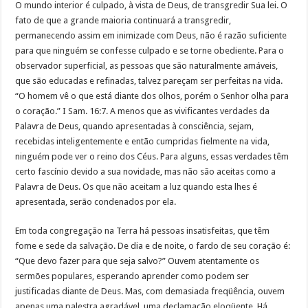
O mundo interior é culpado, à vista de Deus, de transgredir Sua lei. O
fato de que a grande maioria continuará a transgredir,
permanecendo assim em inimizade com Deus, não é razão suficiente
para que ninguém se confesse culpado e se torne obediente. Para o
observador superficial, as pessoas que são naturalmente amáveis,
que são educadas e refinadas, talvez pareçam ser perfeitas na vida.
“O homem vê o que está diante dos olhos, porém o Senhor olha para
o coração.” I Sam. 16:7. A menos que as vivificantes verdades da
Palavra de Deus, quando apresentadas à consciência, sejam,
recebidas inteligentemente e então cumpridas fielmente na vida,
ninguém pode ver o reino dos Céus. Para alguns, essas verdades têm
certo fascínio devido a sua novidade, mas não são aceitas como a
Palavra de Deus. Os que não aceitam a luz quando esta lhes é
apresentada, serão condenados por ela.
Em toda congregação na Terra há pessoas insatisfeitas, que têm
fome e sede da salvação. De dia e de noite, o fardo de seu coração é:
“Que devo fazer para que seja salvo?” Ouvem atentamente os
sermões populares, esperando aprender como podem ser
justificadas diante de Deus. Mas, com demasiada freqüência, ouvem
apenas uma palestra agradável, uma declamação eloqüente. Há