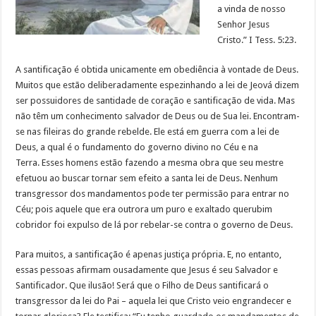
a vinda de nosso
Senhor Jesus
Cristo.” I Tess. 5:23.
A santificação é obtida unicamente em obediência à vontade de Deus.
Muitos que estão deliberadamente espezinhando a lei de Jeová dizem
ser possuidores de santidade de coração e santificação de vida. Mas
não têm um conhecimento salvador de Deus ou de Sua lei. Encontram-
se nas fileiras do grande rebelde. Ele está em guerra com a lei de
Deus, a qual é o fundamento do governo divino no Céu e na
Terra.
Esses homens estão fazendo a mesma obra que seu mestre
efetuou ao buscar tornar sem efeito a santa lei de Deus. Nenhum
transgressor dos mandamentos pode ter permissão para entrar no
Céu; pois aquele que era outrora um puro e exaltado querubim
cobridor foi expulso de lá por rebelar-se contra o governo de Deus.
Para muitos, a santificação é apenas justiça própria. E, no entanto,
essas pessoas afirmam ousadamente que Jesus é seu Salvador e
Santificador. Que ilusão! Será que o Filho de Deus santificará o
transgressor da lei do Pai – aquela lei que Cristo veio engrandecer e