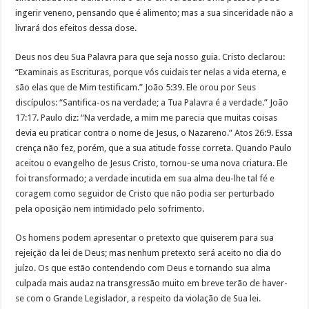
ingerir veneno, pensando que é alimento; mas a sua sinceridade não a
livrará dos efeitos dessa dose.
Deus nos deu Sua Palavra para que seja nosso guia. Cristo declarou:
“Examinais as Escrituras, porque vós cuidais ter nelas a vida eterna, e
são elas que de Mim testificam.” João 5:39. Ele orou por Seus
discípulos: “Santifica-os na verdade; a Tua Palavra é a verdade.” João
17:17. Paulo diz: “Na verdade, a mim me parecia que muitas coisas
devia eu praticar contra o nome de Jesus, o Nazareno.” Atos 26:9. Essa
crença não fez, porém, que a sua atitude fosse correta. Quando Paulo
aceitou o evangelho de Jesus Cristo, tornou-se uma nova criatura. Ele
foi transformado; a verdade incutida em sua alma deu-lhe tal fé e
coragem como seguidor de Cristo que não podia ser perturbado
pela oposição nem intimidado pelo sofrimento.
Os homens podem apresentar o pretexto que quiserem para sua
rejeição da lei de Deus; mas nenhum pretexto será aceito no dia do
juízo. Os que estão contendendo com Deus e tornando sua alma
culpada mais audaz na transgressão muito em breve terão de haver-
se com o Grande Legislador, a respeito da violação de Sua lei.