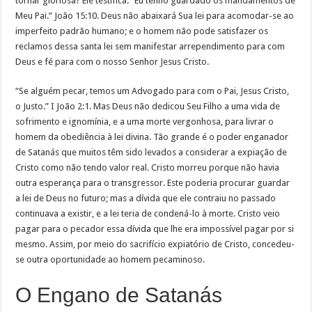
tornar gloriosa? Ele testifica: “Eu tenho guardado os mandamentos de
Meu Pai.” João 15:10. Deus não abaixará Sua lei para acomodar-se ao
imperfeito padrão humano; e o homem não pode satisfazer os
reclamos dessa santa lei sem manifestar arrependimento para com
Deus e fé para com o nosso Senhor Jesus Cristo.
“Se alguém pecar, temos um Advogado para com o Pai, Jesus Cristo,
o Justo.” I João 2:1. Mas Deus não dedicou Seu Filho a uma vida de
sofrimento e ignomínia, e a uma morte vergonhosa, para livrar o
homem da obediência à lei divina. Tão grande é o poder enganador
de Satanás que muitos têm sido levados a considerar a expiação de
Cristo como não tendo valor real. Cristo morreu porque não havia
outra esperança para o transgressor. Este poderia procurar guardar
a lei de Deus no futuro; mas a dívida que ele contraiu no passado
continuava a existir, e a lei teria de condená-lo à morte. Cristo veio
pagar para o pecador essa dívida que lhe era impossível pagar por si
mesmo. Assim, por meio do sacrifício expiatório de Cristo, concedeu-
se outra oportunidade ao homem pecaminoso.
O Engano de Satanás