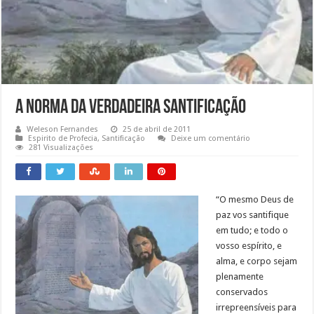
A Norma da Verdadeira Santificação
Weleson Fernandes
25 de abril de 2011
Espirito de Profecia
,
Santificação
Deixe um comentário
281 Visualizações
“O mesmo Deus de
paz vos santifique
em tudo; e todo o
vosso espírito, e
alma, e corpo sejam
plenamente
conservados
irrepreensíveis para