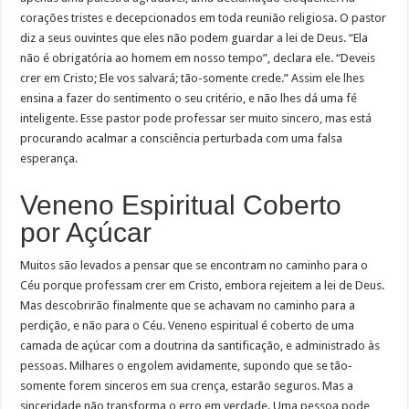
corações tristes e decepcionados em toda reunião religiosa. O pastor
diz a seus ouvintes que eles não podem guardar a lei de Deus. “Ela
não é obrigatória ao homem em nosso tempo”, declara ele. “Deveis
crer em Cristo; Ele vos salvará; tão-somente crede.” Assim ele lhes
ensina a fazer do sentimento o seu critério, e não lhes dá uma fé
inteligente. Esse pastor pode professar ser muito sincero, mas está
procurando acalmar a consciência perturbada com uma falsa
esperança.
Veneno Espiritual Coberto
por Açúcar
Muitos são levados a pensar que se encontram no caminho para o
Céu porque professam crer em Cristo, embora rejeitem a lei de Deus.
Mas descobrirão finalmente que se achavam no caminho para a
perdição, e não para o Céu. Veneno espiritual é coberto de uma
camada de açúcar com a doutrina da santificação, e administrado às
pessoas. Milhares o engolem avidamente, supondo que se tão-
somente forem sinceros em sua crença, estarão seguros. Mas a
sinceridade não transforma o erro em verdade. Uma pessoa pode