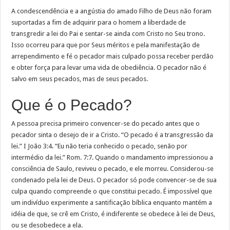
A condescendência e a angústia do amado Filho de Deus não foram
suportadas a fim de adquirir para o homem a liberdade de
transgredir a lei do Pai e sentar-se ainda com Cristo no Seu trono.
Isso ocorreu para que por Seus méritos e pela manifestação de
arrependimento e fé o pecador mais culpado possa receber perdão
e obter força para levar uma vida de obediência. O pecador não é
salvo em seus pecados, mas de seus pecados.
Que é o Pecado?
A pessoa precisa primeiro convencer-se do pecado antes que o
pecador sinta o desejo de ir a Cristo. “O pecado é a transgressão da
lei.” I João 3:4. “Eu não teria conhecido o pecado, senão por
intermédio da lei.” Rom. 7:7. Quando o mandamento impressionou a
consciência de Saulo, reviveu o pecado, e ele morreu. Considerou-se
condenado pela lei de Deus. O pecador só pode convencer-se de sua
culpa quando compreende o que constitui pecado. É impossível que
um indivíduo experimente a santificação bíblica enquanto mantém a
idéia de que, se crê em Cristo, é indiferente se obedece à lei de Deus,
ou se desobedece a ela.