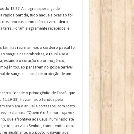
Êxodo 12:27. A alegre esperança de
 rápida partida, tudo naquela ocasião foi
us dos hebreus como o único verdadeiro
la terra. Foram alegremente recebidos, e
 famílias reuniram-se, o cordeiro pascal foi
u o sangue nas ombreiras, e reuniu-se à
va, estando o coração do primogênito,
rimogênitos, ao pensarem no golpe terrível
sinal de sangue — sinal de proteção de um
 terra, “desde o primogênito de Faraó, que
 12:29-33), haviam sido feridos pelo
am enchiam o ar. Rei e cortesãos, com rosto
 vez exclamara: “Quem é o Senhor, cuja voz
ulho, que afrontava aos Céus, humilhado até
l; e ide, servi ao Senhor, como tendes dito.
o rei igualmente, e o povo, rogavam aos