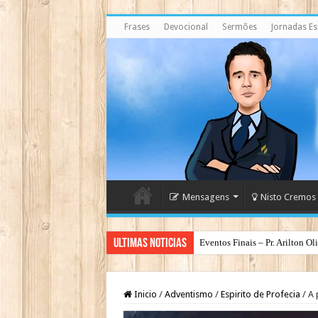
Frases
Devocional
Sermões
Jornadas Esp
Mensagens
Nisto Cremos
Ultimas Noticias
Eventos Finais – Pr. Arilton Ol
Espirito Santo – O Deus dos Ba
Inicio
/
Adventismo
/
Espirito de Profecia
/
A 