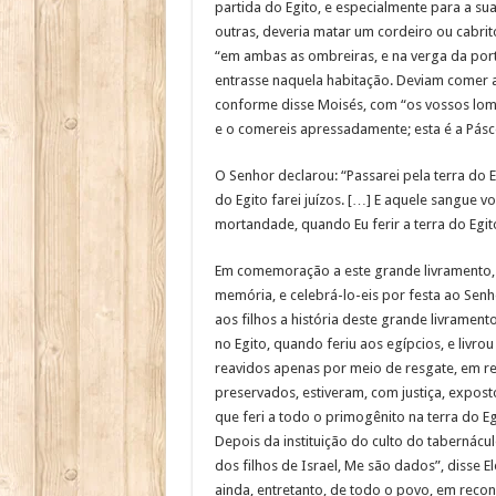
partida do Egito, e especialmente para a sua
outras, deveria matar um cordeiro ou cabri
“em ambas as ombreiras, e na verga da porta
entrasse naquela habitação. Deviam comer a
conforme disse Moisés, com “os vossos lomb
e o comereis apressadamente; esta é a Pásc
O Senhor declarou: “Passarei pela terra do E
do Egito farei juízos. […] E aquele sangue v
mortandade, quando Eu ferir a terra do Egit
Em comemoração a este grande livramento, u
memória, e celebrá-lo-eis por festa ao Senh
aos filhos a história deste grande livrament
no Egito, quando feriu aos egípcios, e liv
reavidos apenas por meio de resgate, em r
preservados, estiveram, com justiça, expost
que feri a todo o primogênito na terra do E
Depois da instituição do culto do tabernácu
dos filhos de Israel, Me são dados”, disse 
ainda, entretanto, de todo o povo, em recon