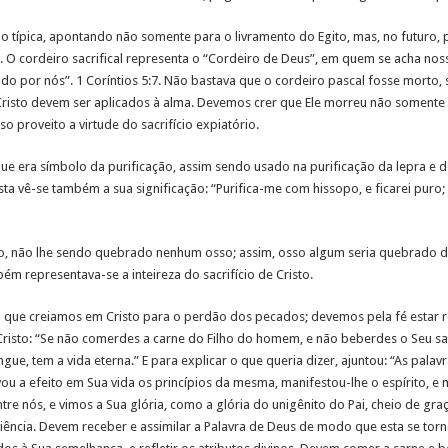
 típica, apontando não somente para o livramento do Egito, mas, no futuro, p
 O cordeiro sacrifical representa o “Cordeiro de Deus”, em quem se acha noss
cado por nós”. 1 Coríntios 5:7. Não bastava que o cordeiro pascal fosse morto
Cristo devem ser aplicados à alma. Devemos crer que Ele morreu não soment
 proveito a virtude do sacrifício expiatório.
 era símbolo da purificação, assim sendo usado na purificação da lepra e 
a vê-se também a sua significação: “Purifica-me com hissopo, e ficarei puro; l
o, não lhe sendo quebrado nenhum osso; assim, osso algum seria quebrado d
ém representava-se a inteireza do sacrifício de Cristo.
 que creiamos em Cristo para o perdão dos pecados; devemos pela fé estar 
e Cristo: “Se não comerdes a carne do Filho do homem, e não beberdes o Seu s
 tem a vida eterna.” E para explicar o que queria dizer, ajuntou: “As palavra
, levou a efeito em Sua vida os princípios da mesma, manifestou-lhe o espírito,
ntre nós, e vimos a Sua glória, como a glória do unigênito do Pai, cheio de gr
iência. Devem receber e assimilar a Palavra de Deus de modo que esta se torn