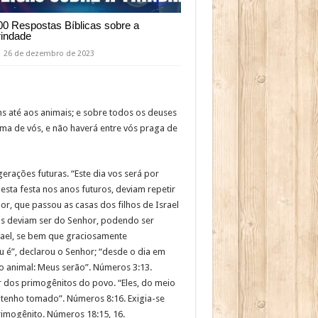
00 Respostas Bíblicas sobre a
rindade
26 de dezembro de 2023
ens até aos animais; e sobre todos os deuses
cima de vós, e não haverá entre vós praga de
rações futuras. “Este dia vos será por
esta festa nos anos futuros, deviam repetir
hor, que passou as casas dos filhos de Israel
ais deviam ser do Senhor, podendo ser
rael, se bem que graciosamente
u é”, declarou o Senhor; “desde o dia em
ao animal: Meus serão”. Números 3:13.
ar dos primogênitos do povo. “Eles, do meio
s tenho tomado”. Números 8:16. Exigia-se
rimogênito. Números 18:15, 16.