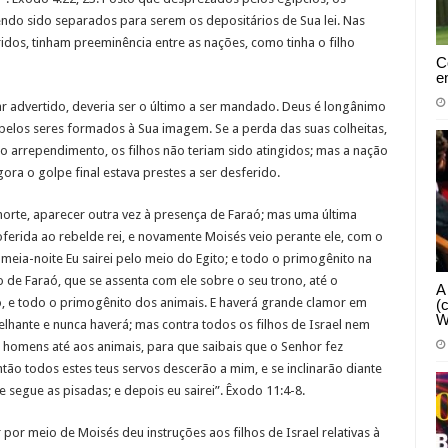
endo sido separados para serem os depositários de Sua lei. Nas
ridos, tinham preeminência entre as nações, como tinha o filho
C
e
ar advertido, deveria ser o último a ser mandado. Deus é longânimo
 pelos seres formados à Sua imagem. Se a perda das suas colheitas,
o arrependimento, os filhos não teriam sido atingidos; mas a nação
ora o golpe final estava prestes a ser desferido.
morte, aparecer outra vez à presença de Faraó; mas uma última
erida ao rebelde rei, e novamente Moisés veio perante ele, com o
À meia-noite Eu sairei pelo meio do Egito; e todo o primogênito na
 de Faraó, que se assenta com ele sobre o seu trono, até o
A
, e todo o primogênito dos animais. E haverá grande clamor em
(
W
elhante e nunca haverá; mas contra todos os filhos de Israel nem
 homens até aos animais, para que saibais que o Senhor fez
Então todos estes teus servos descerão a mim, e se inclinarão diante
e segue as pisadas; e depois eu sairei”. Êxodo 11:4-8.
por meio de Moisés deu instruções aos filhos de Israel relativas à