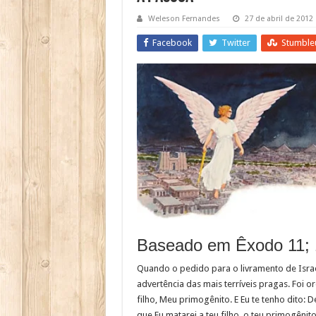
Weleson Fernandes
27 de abril de 2012
Facebook
Twitter
Stumble
Baseado em Êxodo 11; 
Quando o pedido para o livramento de Israel
advertência das mais terríveis pragas. Foi o
filho, Meu primogênito. E Eu te tenho dito: De
que Eu matarei a teu filho, o teu primogênit