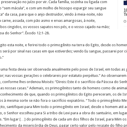
 preservação no juízo por vir. Cada família, sozinha ou ligada com
to “sem mácula”, e com um molho de hissopo espargir seu sangue
1
T
” da casa, para que o anjo destruidor, vindo à meia-noite, não
 carne, assada, com pão asmo e ervas amargosas, à noite,
os cingidos, os vossos sapatos nos pés, e o vosso cajado na mão;
oa do Senhor”. Êxodo 12:1-28.
gito esta noite, e ferirei todo o primogênito na terra do Egito, desde os hom
os será por sinal nas casas em que estiverdes; vendo Eu sangue, passarei por 
o.”
ma festa devia ser observada anualmente pelo povo de Israel, em todas as ge
or; nas vossas gerações o celebrareis por estatuto perpétuo.” Ao observarem 
o, conforme lhes ordenou Moisés: “Direis: Este é o sacrifício da Páscoa do Sen
rou as nossas casas.” Ademais, os primogênitos tanto de homens como de anim
econhecimento de que, quando os primogênitos do Egito pereceram, os de Is
os à mesma sorte se não fora o sacrifício expiatório. “Todo o primogênito Me
gito, santifiquei para Mim todo o primogênito em Israel, desde o homem até 
lo, o Senhor escolheu para Si a tribo de Levi para a obra do santuário, em lug
Ele. “Em lugar […] do primogênito de cada um dos filhos de Israel, para Mim o
hecimento da misericórdia de Deus, pagar certo valor pelo resgate do filho p