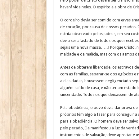
Pelo poder de Cristo devem ser transformad
haverá vida neles. O espírito e a obra de Cr
O cordeiro devia ser comido com ervas amar
de coração, por causa de nossos pecados. O
estrita observado pelos judeus, em seu co
devia ser afastado de todos os que recebess
sejais uma nova massa. […] Porque Cristo, 
maldade e da malícia, mas com os asmos da s
Antes de obterem liberdade, os escravos dev
com as famílias, separar-se dos egípcios e 
a eles dadas, houvessem negligenciado sepa
alguém saído de casa, e não teriam estado l
sinceridade. Todos os que deixassem de ate
Pela obediência, o povo devia dar prova de
próprios têm algo a fazer para conseguir a
para a obediência. O homem deve ser salvo 
pelo pecado, Ele manifestou a luz da verda
instrumentos de salvação; deve apreciar e u