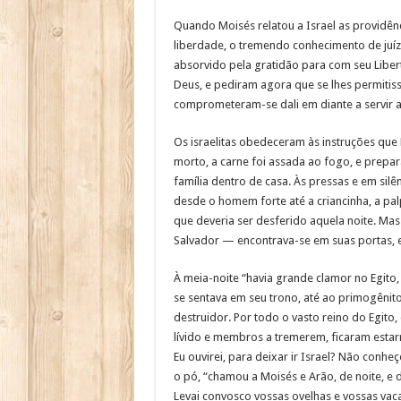
Quando Moisés relatou a Israel as providên
liberdade, o tremendo conhecimento de juíz
absorvido pela gratidão para com seu Liber
Deus, e pediram agora que se lhes permitiss
comprometeram-se dali em diante a servir a
Os israelitas obedeceram às instruções que 
morto, a carne foi assada ao fogo, e prepa
família dentro de casa. Às pressas e em sil
desde o homem forte até a criancinha, a pal
que deveria ser desferido aquela noite. Mas
Salvador — encontrava-se em suas portas, e
À meia-noite “havia grande clamor no Egito
se sentava em seu trono, até ao primogênito
destruidor. Por todo o vasto reino do Egito
lívido e membros a tremerem, ficaram estar
Eu ouvirei, para deixar ir Israel? Não conh
o pó, “chamou a Moisés e Arão, de noite, e d
Levai convosco vossas ovelhas e vossas vac