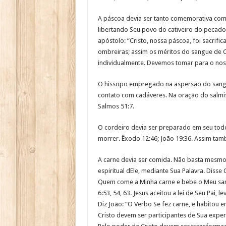
A páscoa devia ser tanto comemorativa como
libertando Seu povo do cativeiro do pecado.
apóstolo: “Cristo, nossa páscoa, foi sacrifi
ombreiras; assim os méritos do sangue de 
individualmente. Devemos tomar para o nosso
O hissopo empregado na aspersão do sangue
contato com cadáveres. Na oração do salmist
Salmos 51:7.
O cordeiro devia ser preparado em seu tod
morrer. Êxodo 12:46; João 19:36. Assim tamb
A carne devia ser comida. Não basta mesmo
espiritual dEle, mediante Sua Palavra. Diss
Quem come a Minha carne e bebe o Meu sangue,
6:53, 54, 63. Jesus aceitou a lei de Seu Pai
Diz João: “O Verbo Se fez carne, e habitou e
Cristo devem ser participantes de Sua exper