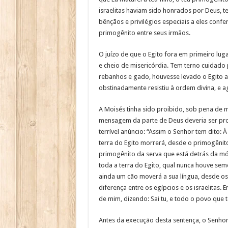
israelitas haviam sido honrados por Deus, t
bênçãos e privilégios especiais a eles confe
primogênito entre seus irmãos.
O juízo de que o Egito fora em primeiro lug
e cheio de misericórdia. Tem terno cuidado
rebanhos e gado, houvesse levado o Egito a
obstinadamente resistiu à ordem divina, e ag
A Moisés tinha sido proibido, sob pena de 
mensagem da parte de Deus deveria ser prof
terrível anúncio: “Assim o Senhor tem dito: 
terra do Egito morrerá, desde o primogênito
primogênito da serva que está detrás da mó
toda a terra do Egito, qual nunca houve sem
ainda um cão moverá a sua língua, desde os
diferença entre os egípcios e os israelitas. 
de mim, dizendo: Sai tu, e todo o povo que t
Antes da execução desta sentença, o Senhor 