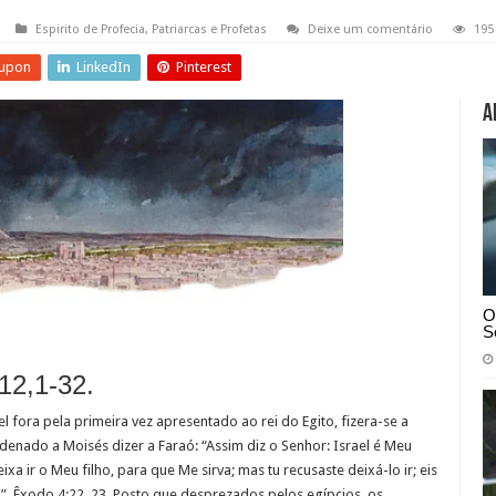
Espirito de Profecia
,
Patriarcas e Profetas
Deixe um comentário
195
upon
LinkedIn
Pinterest
A
O
S
12,1-32.
 fora pela primeira vez apresentado ao rei do Egito, fizera-se a
rdenado a Moisés dizer a Faraó: “Assim diz o Senhor: Israel é Meu
ixa ir o Meu filho, para que Me sirva; mas tu recusaste deixá-lo ir; eis
o”. Êxodo 4:22, 23. Posto que desprezados pelos egípcios, os