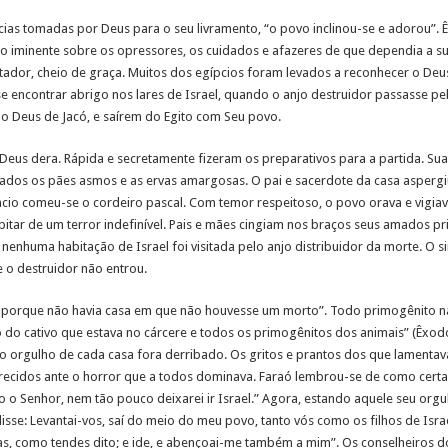
cias tomadas por Deus para o seu livramento, “o povo inclinou-se e adorou”. 
o iminente sobre os opressores, os cuidados e afazeres de que dependia a sua
tador, cheio de graça. Muitos dos egípcios foram levados a reconhecer o De
e encontrar abrigo nos lares de Israel, quando o anjo destruidor passasse pe
o Deus de Jacó, e saírem do Egito com Seu povo.
Deus dera. Rápida e secretamente fizeram os preparativos para a partida. Suas
rados os pães asmos e as ervas amargosas. O pai e sacerdote da casa aspergi
êncio comeu-se o cordeiro pascal. Com temor respeitoso, o povo orava e vigia
pitar de um terror indefinível. Pais e mães cingiam nos braços seus amados p
 nenhuma habitação de Israel foi visitada pelo anjo distribuidor da morte. O 
 o destruidor não entrou.
, porque não havia casa em que não houvesse um morto”. Todo primogênito na
 do cativo que estava no cárcere e todos os primogênitos dos animais” (Êxodo
, o orgulho de cada casa fora derribado. Os gritos e prantos dos que lamentav
recidos ante o horror que a todos dominava. Faraó lembrou-se de como certa
eço o Senhor, nem tão pouco deixarei ir Israel.” Agora, estando aquele seu org
isse: Levantai-vos, saí do meio do meu povo, tanto vós como os filhos de Israe
as, como tendes dito; e ide, e abençoai-me também a mim”. Os conselheiros d