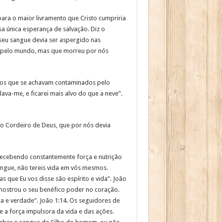
ara o maior livramento que Cristo cumpriria
a única esperança de salvação. Diz o
, seu sangue devia ser aspergido nas
e pelo mundo, mas que morreu por nós
dos que se achavam contaminados pelo
ava-me, e ficarei mais alvo do que a neve”.
o Cordeiro de Deus, que por nós devia
recebendo constantemente força e nutrição
angue, não tereis vida em vós mesmos.
s que Eu vos disse são espírito e vida”. João
 e mostrou o seu benéfico poder no coração.
aça e verdade”. João 1:14. Os seguidores de
e a força impulsora da vida e das ações.