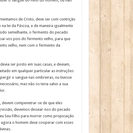
 beber o sangue do Filho do homem, ou não
imentamos de Cristo, deve ser com contrição
na lei da Páscoa, e de maneira igualmente
 modo semelhante, o fermento do pecado
mpai-vos pois do fermento velho, para que
rmento velho, nem com o fermento da
 devia ser posto em suas casas, e deviam,
eitado em qualquer particular as instruções
pergir o sangue nas ombreiras, ou tivesse
necessário, mas não os teria salvo a sua
or.
to, devem compenetrar-se de que eles
nsgressão, devemos desviar-nos do pecado
deu Seu Filho para morrer como propiciação
s; e agora o homem deve cooperar com esses
ivinas.