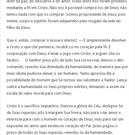
dom da paz, do descanso e do amor. Esses dons nos foram providos
mediante a fé em Cristo. Não nos é possível comprá-los de Deus; não
temos nada com que os comprar. Somos propriedade de Deus; pois
mente, corpo e espírito foram adquiridos pelo resgate da vida do
Filho de Deus.
Que é, então, comprar o tesouro eterno? — É simplesmente devolver
a Cristo o que Lhe pertence, recebê-Lo no coração pela fé. É
cooperação com Deus; é levar o jugo com Cristo; é erguer-Lhe os
fardos. … O Senhor Jesus pôs de lado Sua coroa real, deixou o alto
comando, revestiu Sua divindade da humanidade, de maneira que por
meio desta pudesse elevar o ser humano. Tanto apreciou Ele a
possibilidade do homem que Se tornou seu substituto e fiador. Lança
sobre a humanidade os Seus próprios méritos, elevando-a assim na
escala do valor moral para com Deus.
Cristo é o sacrifício expiatório. Deixou a glória do Céu, desligou-Se
de Suas riquezas, pôs à margem Sua honra, não para criar amor e
interesse para com o homem no coração de Deus, mas para ser um
expoente do amor que existia no coração do Pai. Jesus pagou o
preço de todas as Suas riquezas, revestiu-Se da humanidade,