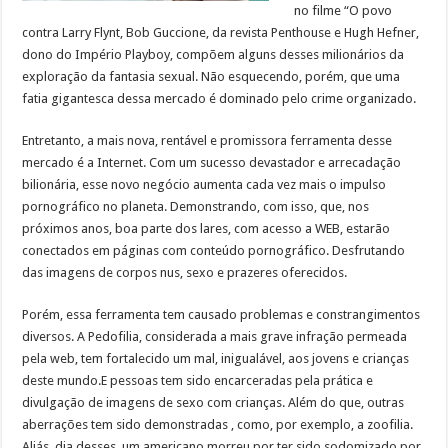
no filme “O povo
contra Larry Flynt, Bob Guccione, da revista Penthouse e Hugh Hefner,
dono do Império Playboy, compõem alguns desses milionários da
exploração da fantasia sexual. Não esquecendo, porém, que uma
fatia gigantesca dessa mercado é dominado pelo crime organizado.
Entretanto, a mais nova, rentável e promissora ferramenta desse
mercado é a Internet. Com um sucesso devastador e arrecadação
bilionária, esse novo negócio aumenta cada vez mais o impulso
pornográfico no planeta. Demonstrando, com isso, que, nos
próximos anos, boa parte dos lares, com acesso a WEB, estarão
conectados em páginas com conteúdo pornográfico. Desfrutando
das imagens de corpos nus, sexo e prazeres oferecidos.
Porém, essa ferramenta tem causado problemas e constrangimentos
diversos. A Pedofilia, considerada a mais grave infração permeada
pela web, tem fortalecido um mal, inigualável, aos jovens e crianças
deste mundo.E pessoas tem sido encarceradas pela prática e
divulgação de imagens de sexo com crianças. Além do que, outras
aberrações tem sido demonstradas , como, por exemplo, a zoofilia.
Aliás, dia desses, um americano morreu por ter sido sodomizado por