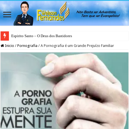
Espirito Santo – O Deus dos Bastidores
Inicio
/
Pornografia
/
A Pornografia é um Grande Prejuízo Familiar