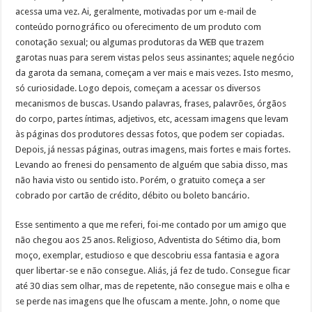
acessa uma vez. Ai, geralmente, motivadas por um e-mail de
conteúdo pornográfico ou oferecimento de um produto com
conotação sexual; ou algumas produtoras da WEB que trazem
garotas nuas para serem vistas pelos seus assinantes; aquele negócio
da garota da semana, começam a ver mais e mais vezes. Isto mesmo,
só curiosidade. Logo depois, começam a acessar os diversos
mecanismos de buscas. Usando palavras, frases, palavrões, órgãos
do corpo, partes íntimas, adjetivos, etc, acessam imagens que levam
às páginas dos produtores dessas fotos, que podem ser copiadas.
Depois, já nessas páginas, outras imagens, mais fortes e mais fortes.
Levando ao frenesi do pensamento de alguém que sabia disso, mas
não havia visto ou sentido isto. Porém, o gratuito começa a ser
cobrado por cartão de crédito, débito ou boleto bancário.
Esse sentimento a que me referi, foi-me contado por um amigo que
não chegou aos 25 anos. Religioso, Adventista do Sétimo dia, bom
moço, exemplar, estudioso e que descobriu essa fantasia e agora
quer libertar-se e não consegue. Aliás, já fez de tudo. Consegue ficar
até 30 dias sem olhar, mas de repetente, não consegue mais e olha e
se perde nas imagens que lhe ofuscam a mente. John, o nome que