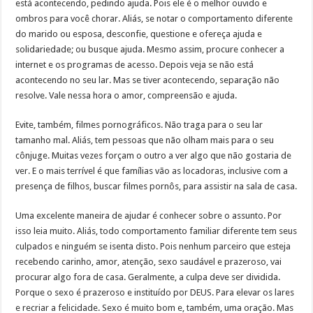
está acontecendo, pedindo ajuda. Pois ele é o melhor ouvido e
ombros para você chorar. Aliás, se notar o comportamento diferente
do marido ou esposa, desconfie, questione e ofereça ajuda e
solidariedade; ou busque ajuda. Mesmo assim, procure conhecer a
internet e os programas de acesso. Depois veja se não está
acontecendo no seu lar. Mas se tiver acontecendo, separação não
resolve. Vale nessa hora o amor, compreensão e ajuda.
Evite, também, filmes pornográficos. Não traga para o seu lar
tamanho mal. Aliás, tem pessoas que não olham mais para o seu
cônjuge. Muitas vezes forçam o outro a ver algo que não gostaria de
ver. E o mais terrível é que famílias vão as locadoras, inclusive com a
presença de filhos, buscar filmes pornôs, para assistir na sala de casa.
Uma excelente maneira de ajudar é conhecer sobre o assunto. Por
isso leia muito. Aliás, todo comportamento familiar diferente tem seus
culpados e ninguém se isenta disto. Pois nenhum parceiro que esteja
recebendo carinho, amor, atenção, sexo saudável e prazeroso, vai
procurar algo fora de casa. Geralmente, a culpa deve ser dividida.
Porque o sexo é prazeroso e instituído por DEUS. Para elevar os lares
e recriar a felicidade. Sexo é muito bom e, também, uma oração. Mas