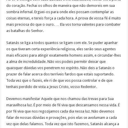
do coração. Fechai os olhos de maneira que não demoreis em sua
sombra infernal. Erguei-os para onde eles possam contemplar as
coisas eternas, e tereis força a cada hora. A prova de vossa fé é muito
mais preciosa do que o ouro. … Ela vos torna valentes para combater
as batalhas do Senhor.
Satanás se liga a todos quantos se ligam com ele. Se puder apanhar
os que tiveram certa experiência religiosa, eles serão seus agentes
mais eficazes para atingir exatamente homens assim, e circundar-lhes
a alma de incredulidade. Não vos podeis permitir deixar que
quaisquer dúvidas vos penetrem no espírito. Não deis a Satanás o
prazer de falar acerca dos terríveis fardos que estais suportando.
Toda vez que o fazeis, ele ri de que vos possa controlar e de que
tenhais perdido de vista a Jesus Cristo, vosso Redentor.
Devemos manifestar Aquele que nos chamou das trevas para Sua
maravilhosa luz. É por meio de fé viva que descansamos nessa vida. É
por fé viva que nos regozijamos cada dia nessa luz. Não devemos
falar de nossas dúvidas e provações, pois elas se avolumam a cada
vez que delas falamos. Toda vez que isto fazemos, Satanás alcança a