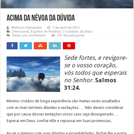
Acima da névoa da dúvida
Weleson Fernandes
7 de abril de 2012
Devocional
,
Espirito de Profecia
,
O Cuidado de Deus
Deixe um comentário
251 Visualizações
Sede fortes, e revigore-
se o vosso coração,
vós todos que esperais
no Senhor.
Salmos
31:24.
Mesmo cristãos de longa experiência são muitas vezes assaltados
com as mais terríveis dúvidas e vacilações. … Não deveis considerar
que por causa dessas tentações vosso caso seja desesperado. …
Esperai em Deus, confiai nEle e repousai em Suas promessas.
Ao vir o inimigo com suas dúvidas e incredulidades, fechai-lhe a porta