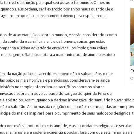
la terrível destruição pela qual seu pecado foi punido. O mesmo
s quando Deus ordena, será exercido por anjos maus quando Ele o
ue aguardam apenas o consentimento divino para espalharem a
ados de acarretar juízos sobre o mundo, e serão considerados como
, da contenda e carnificina entre os homens, coisas que estão
mpanha a última advertência enraiveceu os ímpios; sua cólera
mensagem, e Satanás incitará a maior intensidade ainda o espírito
O
fim, da nação judaica, sacerdotes e povo não o sabiam. Posto que
as paixões mais horríveis e perniciosas, consideravam-se ainda
istério no templo; ofereciam-se sacrifícios sobre os altares
a invocada sobre um povo culpado do sangue do querido Filho de
e apóstolos. Assim, quando a decisão irrevogável do santuário houver sido p
não o saberão. As formas da religião continuarão a ser mantidas por um povo
príncipe do mal os inspirará para o cumprimento de seus maldosos desígnios,
e controvérsia por toda a cristandade, e as autoridades religiosas e secula
uena minoria em ceder à exigência popular, fará com que esta minoria seja ob