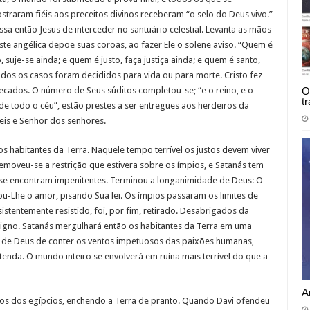
straram fiéis aos preceitos divinos receberam “o selo do Deus vivo.”
ssa então Jesus de interceder no santuário celestial. Levanta as mãos
oste angélica depõe suas coroas, ao fazer Ele o solene aviso. “Quem é
o, suje-se ainda; e quem é justo, faça justiça ainda; e quem é santo,
Todos os casos foram decididos para vida ou para morte. Cristo fez
cados. O número de Seus súditos completou-se; “e o reino, e o
O
t
e todo o céu”, estão prestes a ser entregues aos herdeiros da
reis e Senhor dos senhores.
os habitantes da Terra. Naquele tempo terrível os justos devem viver
Removeu-se a restrição que estivera sobre os ímpios, e Satanás tem
se encontram impenitentes. Terminou a longanimidade de Deus: O
u-Lhe o amor, pisando Sua lei. Os ímpios passaram os limites de
istentemente resistido, foi, por fim, retirado. Desabrigados da
ligno. Satanás mergulhará então os habitantes da Terra em uma
s de Deus de conter os ventos impetuosos das paixões humanas,
tenda. O mundo inteiro se envolverá em ruína mais terrível do que a
A
tos dos egípcios, enchendo a Terra de pranto. Quando Davi ofendeu