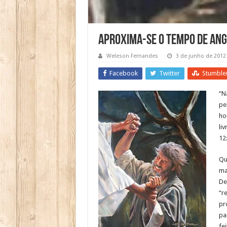
Aproxima-se o tempo de ang
Weleson Fernandes
3 de junho de 2012
Facebook
Twitter
Stumble
“N
pe
ho
li
12:
Qu
ma
De
“r
pr
pa
fe