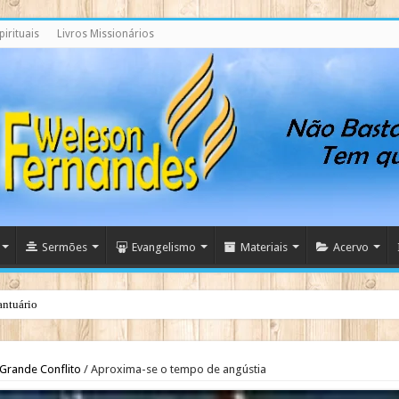
irituais
Livros Missionários
Sermões
Evangelismo
Materiais
Acervo
antuário
Grande Conflito
/
Aproxima-se o tempo de angústia