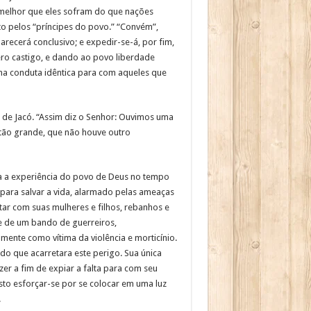
 melhor que eles sofram do que nações
to pelos “príncipes do povo.” “Convém”,
recerá conclusivo; e expedir-se-á, por fim,
o castigo, e dando ao povo liberdade
ma conduta idêntica para com aqueles que
 de Jacó. “Assim diz o Senhor: Ouvimos uma
 tão grande, que não houve outro
ta a experiência do povo de Deus no tempo
 para salvar a vida, alarmado pelas ameaças
tar com suas mulheres e filhos, rebanhos e
te de um bando de guerreiros,
ente como vítima da violência e morticínio.
o que acarretara este perigo. Sua única
zer a fim de expiar a falta para com seu
to esforçar-se por se colocar em uma luz
.