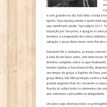
mo
Ce
e com grande voz diz: Está feito; e toda a h
injusto, faça injustiça ainda; e quem está suj
seja santificado ainda.” Apocalipse 22:11. 
expiação por Seu povo, e apagou os seus pe
domínio, e a majestade dos reinos debaixo d
salvação, e Jesus deve reinar como Rei dos 
Deixando Ele o santuário, as trevas cobrem 
à vista de um Deus santo, sem intercessor. 
domínio completo sobre os que finalmente 
mundo rejeitou a Sua misericórdia, desprezo
seu tempo de graça; o Espírito de Deus, pers
graça divina, não têm proteção contra o ma
grande angústia final. Ao cessarem os anjo
ficarão às soltas todos os elementos de con
que sobreveio a Jerusalém na antiguidade.
Um único anjo destruiu todos os primogêni