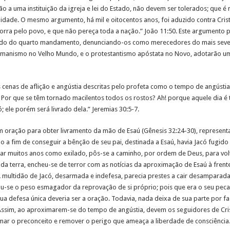
 uma instituição da igreja e lei do Estado, não devem ser tolerados; que é
lidade. O mesmo argumento, há mil e oitocentos anos, foi aduzido contra Cris
rra pelo povo, e que não pereça toda a nação.” João 11:50. Este argumento pa
bado do quarto mandamento, denunciando-os como merecedores do mais sever
romanismo no Velho Mundo, e o protestantismo apóstata no Novo, adotarão u
cenas de aflição e angústia descritas pelo profeta como o tempo de angústia
Por que se têm tornado macilentos todos os rostos? Ah! porque aquele dia é
 ele porém será livrado dela.” Jeremias 30:5-7.
em oração para obter livramento da mão de Esaú (Gênesis 32:24-30), represen
o a fim de conseguir a bênção de seu pai, destinada a Esaú, havia Jacó fugido
car muitos anos como exilado, pôs-se a caminho, por ordem de Deus, para vol
 da terra, encheu-se de terror com as notícias da aproximação de Esaú à fren
 multidão de Jacó, desarmada e indefesa, parecia prestes a cair desamparadam
u-se o peso esmagador da reprovação de si próprio; pois que era o seu pecad
ua defesa única deveria ser a oração. Todavia, nada deixa de sua parte por fa
Assim, ao aproximarem-se do tempo de angústia, devem os seguidores de Cris
mar o preconceito e remover o perigo que ameaça a liberdade de consciência