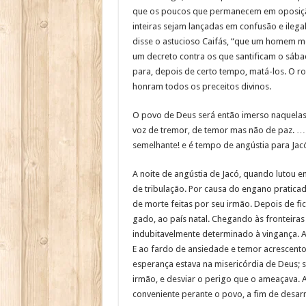
que os poucos que permanecem em oposição a
inteiras sejam lançadas em confusão e ilega
disse o astucioso Caifás, “que um homem mo
um decreto contra os que santificam o sá
para, depois de certo tempo, matá-los. O 
honram todos os preceitos divinos.
O povo de Deus será então imerso naquelas 
voz de tremor, de temor mas não de paz. … 
semelhante! e é tempo de angústia para Jacó;
A noite de angústia de Jacó, quando lutou 
de tribulação. Por causa do engano praticad
de morte feitas por seu irmão. Depois de fi
gado, ao país natal. Chegando às fronteiras
indubitavelmente determinado à vingança. A
E ao fardo de ansiedade e temor acrescento
esperança estava na misericórdia de Deus; s
irmão, e desviar o perigo que o ameaçava. 
conveniente perante o povo, a fim de desar