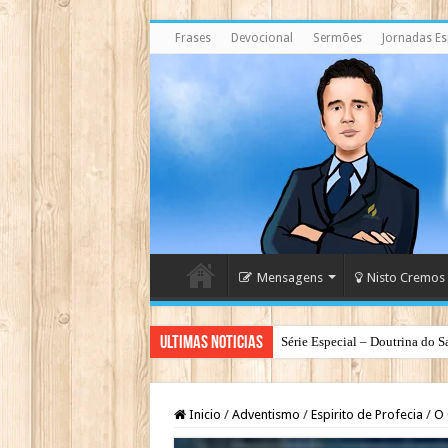
Frases
Devocional
Sermões
Jornadas Esp
Mensagens
Nisto Cremos
Ultimas Noticias
Série Especial – Doutrina do S
Inicio
/
Adventismo
/
Espirito de Profecia
/
O 