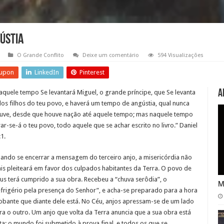
ústia
O Grande Conflito
Deixe um comentário
594 Visualizações
upon
LinkedIn
Pinterest
A
aquele tempo Se levantará Miguel, o grande príncipe, que Se levanta
los filhos do teu povo, e haverá um tempo de angústia, qual nunca
uve, desde que houve nação até aquele tempo; mas naquele tempo
vrar-se-á o teu povo, todo aquele que se achar escrito no livro.” Daniel
1.
ando se encerrar a mensagem do terceiro anjo, a misericórdia não
is pleiteará em favor dos culpados habitantes da Terra. O povo de
us terá cumprido a sua obra. Recebeu a “chuva serôdia”, o
M
efrigério pela presença do Senhor”, e acha-se preparado para a hora
obante que diante dele está. No Céu, anjos apressam-se de um lado
ra o outro. Um anjo que volta da Terra anuncia que a sua obra está
ita; o mundo foi submetido à prova final, e todos os que se