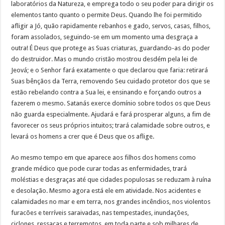
laboratórios da Natureza, e emprega todo o seu poder para dirigir os
elementos tanto quanto o permite Deus. Quando lhe foi permitido
afligir a Jó, quão rapidamente rebanhos e gado, servos, casas, filhos,
foram assolados, seguindo-se em um momento uma desgraça a
outra! É Deus que protege as Suas criaturas, guardando-as do poder
do destruidor. Mas o mundo cristão mostrou desdém pela lei de
Jeová; e o Senhor fará exatamente o que declarou que faria: retirará
Suas bênçãos da Terra, removendo Seu cuidado protetor dos que se
estão rebelando contra a Sua lei, e ensinando e forçando outros a
fazerem o mesmo. Satanás exerce domínio sobre todos os que Deus
não guarda especialmente. Ajudará e fará prosperar alguns, a fim de
favorecer os seus próprios intuitos; trará calamidade sobre outros, e
levará os homens a crer que é Deus que os aflige.
Ao mesmo tempo em que aparece aos filhos dos homens como
grande médico que pode curar todas as enfermidades, trará
moléstias e desgraças até que cidades populosas se reduzam à ruína
e desolação. Mesmo agora está ele em atividade. Nos acidentes e
calamidades no mar e em terra, nos grandes incêndios, nos violentos
furacões e terríveis saraivadas, nas tempestades, inundações,
ciclones, ressacas e terremotos, em toda parte e sob milhares de