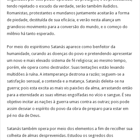
tendo rejeitado o escudo da verdade, serão também iludidos.
Romanistas, protestantes e mundanos juntamente aceitarão a forma
de piedade, destituída de sua eficácia, e verão nesta aliança um
grandioso movimento para a conversão do mundo, e o começo do
milênio há tanto esperado.
Por meio do espiritismo Satanás aparece como benfeitor da
humanidade, curando as doenças do povo e pretendendo apresentar
um novo e mais elevado sistema de fé religiosa; ao mesmo tempo,
porém, ele opera como destruidor. Suas tentações estão levando
multidões à ruína. A intemperança destrona a razão; seguem-se a
satisfação sensual, a contenda e a matança. Satanás deleita-se na
guerra; pois esta excita as mais vis paixões da alma, arrastando então
para a eternidade as suas vítimas engolfadas no vício e sangue. É seu
objetivo incitar as nações à guerra umas contra as outras; pois pode
assim desviar o espírito do povo da obra de preparo para estar em
pé no dia de Deus.
Satanás também opera por meio dos elementos a fim de recolher sua
colheita de almas desprevenidas. Estudou os segredos dos