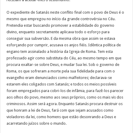
O expediente de Satanás neste conflito final com o povo de Deus é o
mesmo que empregou no início da grande controvérsia no Céu.
Pretendia estar buscando promover a estabilidade do governo
divino, enquanto secretamente aplicava todo o esforço para
conseguir sua subversão. E da mesma obra que assim se estava
esforçando por cumprir, acusava os anjos fiéis. Idêntica política de
engano tem assinalado a história da Igreja de Roma. Tem esta
professado agir como substituta do Céu, ao mesmo tempo em que
procura exaltar-se sobre Deus, e mudar Sua lei. Sob o governo de
Roma, os que sofreram a morte pela sua fidelidade para com o
evangelho eram denunciados como malfeitores; declarava-se
estarem eles coligados com Satanás; e todos os meios possíveis
foram empregados para cobri-los de infâmia, para fazê-los parecer
aos olhos do povo, mesmo aos seus próprios, como os mais vis dos
criminosos. Assim será agora. Enquanto Satanás procura destruir os
que honram a lei de Deus, fará com que sejam acusados como
violadores da lei, como homens que estão desonrando a Deus e
acarretando juízos sobre o mundo.