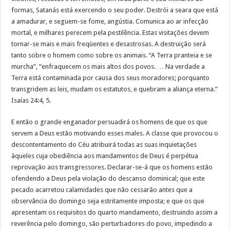
formas, Satanás está exercendo o seu poder. Destrói a seara que está
a amadurar, e seguem-se fome, angústia. Comunica ao ar infecção
mortal, e milhares perecem pela pestilência. Estas visitações devem
tornar-se mais e mais freqüentes e desastrosas. A destruição será
tanto sobre o homem como sobre os animais. “A Terra pranteia e se
murcha”, “enfraquecem os mais altos dos povos. … Na verdade a
Terra está contaminada por causa dos seus moradores; porquanto
transgridem as leis, mudam os estatutos, e quebram a aliança eterna.”
Isaías 24:4, 5.
E então o grande enganador persuadirá os homens de que os que
servem a Deus estão motivando esses males. A classe que provocou o
descontentamento do Céu atribuirá todas as suas inquietações
àqueles cuja obediência aos mandamentos de Deus é perpétua
reprovação aos transgressores. Declarar-se-á que os homens estão
ofendendo a Deus pela violação do descanso dominical; que este
pecado acarretou calamidades que não cessarão antes que a
observância do domingo seja estritamente imposta; e que os que
apresentam os requisitos do quarto mandamento, destruindo assim a
reverência pelo domingo, são perturbadores do povo, impedindo a