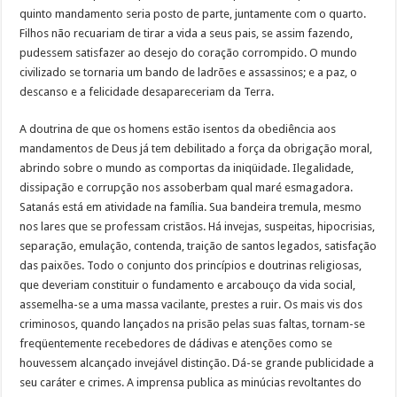
quinto mandamento seria posto de parte, juntamente com o quarto.
Filhos não recuariam de tirar a vida a seus pais, se assim fazendo,
pudessem satisfazer ao desejo do coração corrompido. O mundo
civilizado se tornaria um bando de ladrões e assassinos; e a paz, o
descanso e a felicidade desapareceriam da Terra.
A doutrina de que os homens estão isentos da obediência aos
mandamentos de Deus já tem debilitado a força da obrigação moral,
abrindo sobre o mundo as comportas da iniqüidade. Ilegalidade,
dissipação e corrupção nos assoberbam qual maré esmagadora.
Satanás está em atividade na família. Sua bandeira tremula, mesmo
nos lares que se professam cristãos. Há invejas, suspeitas, hipocrisias,
separação, emulação, contenda, traição de santos legados, satisfação
das paixões. Todo o conjunto dos princípios e doutrinas religiosas,
que deveriam constituir o fundamento e arcabouço da vida social,
assemelha-se a uma massa vacilante, prestes a ruir. Os mais vis dos
criminosos, quando lançados na prisão pelas suas faltas, tornam-se
freqüentemente recebedores de dádivas e atenções como se
houvessem alcançado invejável distinção. Dá-se grande publicidade a
seu caráter e crimes. A imprensa publica as minúcias revoltantes do