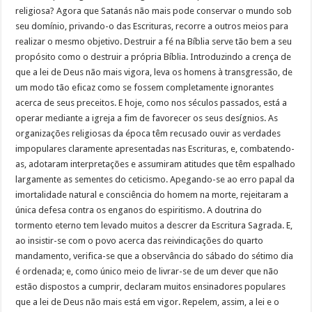
religiosa? Agora que Satanás não mais pode conservar o mundo sob
seu domínio, privando-o das Escrituras, recorre a outros meios para
realizar o mesmo objetivo. Destruir a fé na Bíblia serve tão bem a seu
propósito como o destruir a própria Bíblia. Introduzindo a crença de
que a lei de Deus não mais vigora, leva os homens à transgressão, de
um modo tão eficaz como se fossem completamente ignorantes
acerca de seus preceitos. E hoje, como nos séculos passados, está a
operar mediante a igreja a fim de favorecer os seus desígnios. As
organizações religiosas da época têm recusado ouvir as verdades
impopulares claramente apresentadas nas Escrituras, e, combatendo-
as, adotaram interpretações e assumiram atitudes que têm espalhado
largamente as sementes do ceticismo. Apegando-se ao erro papal da
imortalidade natural e consciência do homem na morte, rejeitaram a
única defesa contra os enganos do espiritismo. A doutrina do
tormento eterno tem levado muitos a descrer da Escritura Sagrada. E,
ao insistir-se com o povo acerca das reivindicações do quarto
mandamento, verifica-se que a observância do sábado do sétimo dia
é ordenada; e, como único meio de livrar-se de um dever que não
estão dispostos a cumprir, declaram muitos ensinadores populares
que a lei de Deus não mais está em vigor. Repelem, assim, a lei e o