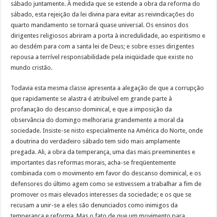
sábado juntamente. À medida que se estende a obra da reforma do
sábado, esta rejeição da lei divina para evitar as reivindicações do
quarto mandamento se tornará quase universal. Os ensinos dos
dirigentes religiosos abriram a porta à incredulidade, ao espiritismo e
ao desdém para com a santa lei de Deus; e sobre esses dirigentes
repousa a terrível responsabilidade pela iniqüidade que existe no
mundo cristão.
Todavia esta mesma classe apresenta a alegação de que a corrupção
que rapidamente se alastra é atribuível em grande parte à
profanação do descanso dominical, e que a imposição da
observância do domingo melhoraria grandemente a moral da
sociedade. Insiste-se nisto especialmente na América do Norte, onde
a doutrina do verdadeiro sábado tem sido mais amplamente
pregada. Ali, a obra da temperança, uma das mais preeminentes e
importantes das reformas morais, acha-se freqüentemente
combinada com o movimento em favor do descanso dominical, e os
defensores do último agem como se estivessem a trabalhar a fim de
promover os mais elevados interesses da sociedade; e os que se
recusam a unir-se a eles são denunciados como inimigos da
temperança e reforma. Mas o fato de que um movimento para