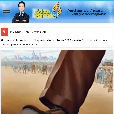
PG Kids 2026 – Jesus e eu
PG Teens 2026 – A Luz do Mundo
Inicio
/
Adventismo
/
Espirito de Profecia
/
O Grande Conflito
/
O maior
perigo para o lar e a vida