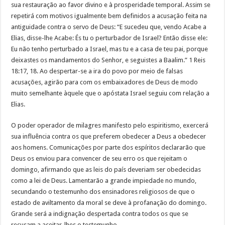
sua restauração ao favor divino e à prosperidade temporal. Assim se
repetirá com motivos igualmente bem definidos a acusação feita na
antiguidade contra o servo de Deus: “E sucedeu que, vendo Acabe a
Elias, disse-lhe Acabe: És tu o perturbador de Israel? Então disse ele:
Eu não tenho perturbado a Israel, mas tu e a casa de teu pai, porque
deixastes os mandamentos do Senhor, e seguistes a Baalim.” 1 Reis
18:17, 18. Ao despertar-se a ira do povo por meio de falsas
acusações, agirão para com os embaixadores de Deus de modo
muito semelhante àquele que o apóstata Israel seguiu com relação a
Elias.
O poder operador de milagres manifesto pelo espiritismo, exercerá
sua influência contra os que preferem obedecer a Deus a obedecer
aos homens. Comunicações por parte dos espíritos declararão que
Deus os enviou para convencer de seu erro os que rejeitam o
domingo, afirmando que as leis do país deveriam ser obedecidas
como a lei de Deus. Lamentarão a grande impiedade no mundo,
secundando o testemunho dos ensinadores religiosos de que o
estado de aviltamento da moral se deve à profanação do domingo.
Grande será a indignação despertada contra todos os que se
recusam a aceitar-lhes o testemunho.