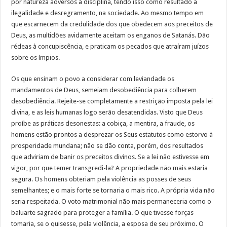
por natureza adversos à disciplina, tendo isso como resultado a
ilegalidade e desregramento, na sociedade. Ao mesmo tempo em
que escarnecem da credulidade dos que obedecem aos preceitos de
Deus, as multidões avidamente aceitam os enganos de Satanás. Dão
rédeas à concupiscência, e praticam os pecados que atraíram juízos
sobre os ímpios.
Os que ensinam o povo a considerar com leviandade os
mandamentos de Deus, semeiam desobediência para colherem
desobediência. Rejeite-se completamente a restrição imposta pela lei
divina, e as leis humanas logo serão desatendidas. Visto que Deus
proíbe as práticas desonestas: a cobiça, a mentira, a fraude, os
homens estão prontos a desprezar os Seus estatutos como estorvo à
prosperidade mundana; não se dão conta, porém, dos resultados
que adviriam de banir os preceitos divinos. Se a lei não estivesse em
vigor, por que temer transgredi-la? A propriedade não mais estaria
segura. Os homens obteriam pela violência as posses de seus
semelhantes; e o mais forte se tornaria o mais rico. A própria vida não
seria respeitada. O voto matrimonial não mais permaneceria como o
baluarte sagrado para proteger a família. O que tivesse forças
tomaria, se o quisesse, pela violência, a esposa de seu próximo. O