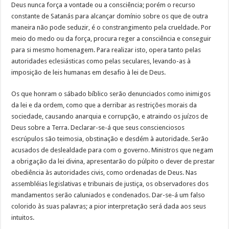
Deus nunca força a vontade ou a consciência; porém o recurso
constante de Satanás para alcançar domínio sobre os que de outra
maneira não pode seduzir, é o constrangimento pela crueldade. Por
meio do medo ou da força, procura reger a consciência e conseguir
para si mesmo homenagem. Para realizar isto, opera tanto pelas
autoridades eclesiásticas como pelas seculares, levando-as à
imposição de leis humanas em desafio à lei de Deus.
Os que honram o sábado bíblico serão denunciados como inimigos
da lei e da ordem, como que a derribar as restrições morais da
sociedade, causando anarquia e corrupção, e atraindo os juízos de
Deus sobre a Terra. Declarar-se-á que seus conscienciosos
escrúpulos são teimosia, obstinação e desdém à autoridade. Serão
acusados de deslealdade para com o governo. Ministros que negam
a obrigação da lei divina, apresentarão do púlpito o dever de prestar
obediência às autoridades civis, como ordenadas de Deus. Nas
assembléias legislativas e tribunais de justiça, os observadores dos
mandamentos serão caluniados e condenados. Dar-se-á um falso
colorido às suas palavras; a pior interpretação será dada aos seus
intuitos.