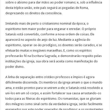
sobre o abismo para dar mãos ao poder romano; e, sob a influência
desta tríplice união, este país seguirá as pegadas de Roma,
desprezando os direitos da consciência.
Imitando mais de perto o cristianismo nominal da época, o
espiritismo tem maior poder para enganar e enredar. O próprio
Satanás está convertido, conforme a nova ordem de coisas. Ele
aparecerá no aspecto de anjo de luz. Mediante a agência do
espiritismo, operar-se-ão prodígios, os doentes serão curados, e se
efetuarão muitas e inegáveis maravilhas. E, como os espíritos
professarão fé na Escritura Sagrada, e demonstrarão respeito pelas
instituições da igreja, sua obra será aceita como manifestação do
poder divino.
A linha de separação entre cristãos professos e ímpios é agora
dificilmente discernida. Os membros da igreja amam o que o mundo
ama, e estão prontos para se unirem a ele; e Satanás está resolvido a
uni-los em um só corpo, e assim fortalecer sua causa arrastando-os
todos para as fileiras do espiritismo. Os romanistas, que se gloriam
dos milagres como sinal certo da verdadeira igreja, serão facilmente
enganados por este poder operador de prodígios; e os protestantes,