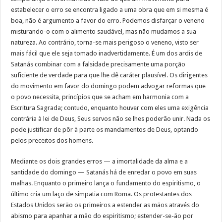
estabelecer o erro se encontra ligado a uma obra que em si mesma é
boa, não é argumento a favor do erro. Podemos disfarçar o veneno
misturando-o com o alimento saudável, mas não mudamos a sua
natureza. Ao contrário, torna-se mais perigoso o veneno, visto ser
mais fácil que ele seja tomado inadvertidamente. É um dos ardis de
Satanás combinar com a falsidade precisamente uma porção
suficiente de verdade para que lhe dê caráter plausível. Os dirigentes
do movimento em favor do domingo podem advogar reformas que
o povo necessita, princípios que se acham em harmonia com a
Escritura Sagrada; contudo, enquanto houver com eles uma exigência
contrária à lei de Deus, Seus servos não se lhes poderão unir. Nada os
pode justificar de pôr à parte os mandamentos de Deus, optando
pelos preceitos dos homens.
Mediante os dois grandes erros — a imortalidade da alma e a
santidade do domingo — Satanás há de enredar o povo em suas
malhas. Enquanto o primeiro lança o fundamento do espiritismo, o
último cria um laço de simpatia com Roma. Os protestantes dos
Estados Unidos serão os primeiros a estender as mãos através do
abismo para apanhar a mão do espiritismo; estender-se-ão por