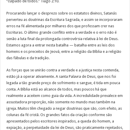
“culpado de todos.” Tiago 2:10.
Procurando lançar o desprezo sobre os estatutos divinos, Satanás
perverteu as doutrinas da Escritura Sagrada, e assim se incorporaram
erros na fé alimentada por milhares dos que professam crer nas
Escrituras. O último grande conflito entre a verdade e o erro não é
senão a luta final da prolongada controvérsia relativa à lei de Deus.
Estamos agora a entrar nesta batalha — batalha entre as leis dos
homens e os preceitos de Jeová, entre a religião da Bíblia e a religião
das fábulas e da tradição.
As forças que se unirão contra a verdade e a justiça nesta contenda,
estão já a operar ativamente. A santa Palavra de Deus, que nos foi
legada a tão grande preço de sofrimento e sangue, é tida em pouca
conta. A Bíblia está ao alcance de todos, mas poucos há que
realmente a aceitem como guia da vida. A incredulidade prevalece em
assustadora proporção, não somente no mundo mas também na
igreja. Muitos têm chegado a negar doutrinas que são, com efeito, as
colunas da fé cristã. Os grandes fatos da criação conforme são
apresentados pelos escritores inspirados, a queda do homem, a
expiação, a perpetuidade da lei de Deus, são praticamente rejeitados,