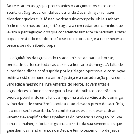
Ao rejeitarem as igrejas protestantes os argumentos claros das
Escrituras Sagradas, em defesa da lei de Deus, almejarão fazer
silenciar aqueles cuja fé não podem subverter pela Bíblia. Embora
fechem os olhos ao fato, estão agora a enveredar por caminho que
levará à perseguição dos que conscienciosamente se recusam a fazer
o que o resto do mundo cristão se acha a praticar, e a reconhecer as
pretensões do sábado papal.
Os dignitários da Igreja e do Estado unir-se-ão para subornar,
persuadir ou forçar todas as classes a honrar o domingo. A falta de
autoridade divina será suprida por legislação opressiva. A corrupção
política está destruindo o amor à justiça e a consideração para com a
verdade; e mesmo na livre América do Norte, governantes e
legisladores, a fim de conseguir o favor do público, cederão ao
pedido popular de uma lei que imponha a observância do domingo.
A liberdade de consciência, obtida a tão elevado preço de sacrifício,
não mais será respeitada. No conflito prestes a se desencadear,
veremos exemplificadas as palavras do profeta: “O dragão irou-se
contra a mulher, e foi fazer guerra ao resto da sua semente, os que
guardam os mandamentos de Deus, e têm o testemunho de Jesus