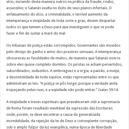
vício, iniciando desta maneira outros na prática da fraude, roubo,
assassínio; e Satanás exulta no êxito de seus planos infernais. O
enfatuamento do vício, a criminalidade, o terrível aumento da
intemperança e iniqüidade de toda sorte e grau, devem despertar
todos os que temem a Deus para que investiguem o que se pode
fazer a fim de sustar a maré do mal.
Os tribunais de justiça estão corrompidos. Governantes são movidos
pelo desejo do ganho e amor dos prazeres sensuais. A intemperança
obscureceu as faculdades de muitos, de maneira que Satanás exerce
sobre eles quase completo domínio. Os juristas se acham pervertidos,
subordinados, seduzidos. A embriaguez e a orgia, a paixão, a inveja,
a desonestidade de toda espécie, estão representadas entre os que
administram as leis. “A justiça se pôs longe; porque a verdade anda
tropeçando pelas ruas, e a eqüidade não pode entrar.” Isaías 59:14.
A iniqüidade e trevas espirituais que prevaleceram sob a supremacia
de Roma foram resultado inevitável da supressão das Escrituras;
onde, porém, se deve encontrar a causa da generalizada
incredulidade, da rejeição da lei de Deus e conseqüente corrupção,
sob o amplo fulgor da luz evangélica, numa época de liberdade