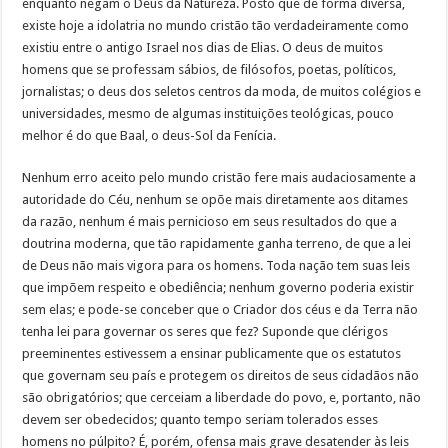
enquanto negam o Deus da Natureza. Posto que de forma diversa,
existe hoje a idolatria no mundo cristão tão verdadeiramente como
existiu entre o antigo Israel nos dias de Elias. O deus de muitos
homens que se professam sábios, de filósofos, poetas, políticos,
jornalistas; o deus dos seletos centros da moda, de muitos colégios e
universidades, mesmo de algumas instituições teológicas, pouco
melhor é do que Baal, o deus-Sol da Fenícia.
Nenhum erro aceito pelo mundo cristão fere mais audaciosamente a
autoridade do Céu, nenhum se opõe mais diretamente aos ditames
da razão, nenhum é mais pernicioso em seus resultados do que a
doutrina moderna, que tão rapidamente ganha terreno, de que a lei
de Deus não mais vigora para os homens. Toda nação tem suas leis
que impõem respeito e obediência; nenhum governo poderia existir
sem elas; e pode-se conceber que o Criador dos céus e da Terra não
tenha lei para governar os seres que fez? Suponde que clérigos
preeminentes estivessem a ensinar publicamente que os estatutos
que governam seu país e protegem os direitos de seus cidadãos não
são obrigatórios; que cerceiam a liberdade do povo, e, portanto, não
devem ser obedecidos; quanto tempo seriam tolerados esses
homens no púlpito? É, porém, ofensa mais grave desatender às leis