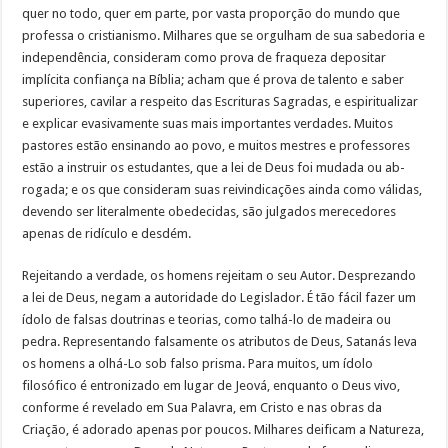
quer no todo, quer em parte, por vasta proporção do mundo que
professa o cristianismo. Milhares que se orgulham de sua sabedoria e
independência, consideram como prova de fraqueza depositar
implícita confiança na Bíblia; acham que é prova de talento e saber
superiores, cavilar a respeito das Escrituras Sagradas, e espiritualizar
e explicar evasivamente suas mais importantes verdades. Muitos
pastores estão ensinando ao povo, e muitos mestres e professores
estão a instruir os estudantes, que a lei de Deus foi mudada ou ab-
rogada; e os que consideram suas reivindicações ainda como válidas,
devendo ser literalmente obedecidas, são julgados merecedores
apenas de ridículo e desdém.
Rejeitando a verdade, os homens rejeitam o seu Autor. Desprezando
a lei de Deus, negam a autoridade do Legislador. É tão fácil fazer um
ídolo de falsas doutrinas e teorias, como talhá-lo de madeira ou
pedra. Representando falsamente os atributos de Deus, Satanás leva
os homens a olhá-Lo sob falso prisma. Para muitos, um ídolo
filosófico é entronizado em lugar de Jeová, enquanto o Deus vivo,
conforme é revelado em Sua Palavra, em Cristo e nas obras da
Criação, é adorado apenas por poucos. Milhares deificam a Natureza,