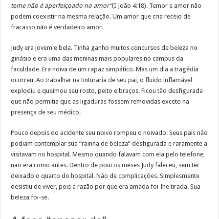
teme não é aperfeiçoado no amor”
(I João 4:18). Temor e amor não
podem coexistir na mesma relação. Um amor que cria receio de
fracasso não é verdadeiro amor.
Judy era jovem e bela. Tinha ganho muitos concursos de beleza no
ginásio e era uma das meninas mais populares no campus da
faculdade. Era noiva de um rapaz simpático. Mas um dia a tragédia
ocorreu. Ao trabalhar na tinturaria de seu pai, o fluido inflamável
explodiu e queimou seu rosto, peito e braços. Ficou tão desfigurada
que não permitia que as ligaduras fossem removidas exceto na
presença de seu médico.
Pouco depois do acidente seu noivo rompeu o noivado. Seus pais não
podiam contemplar sua “rainha de beleza” desfigurada e raramente a
visitavam no hospital. Mesmo quando falavam com ela pelo telefone,
não era como antes. Dentro de poucos meses Judy faleceu, sem ter
deixado o quarto do hospital. Não de complicações. Simplesmente
desistiu de viver, pois a razão por que era amada foi-lhe tirada. Sua
beleza foi-se.