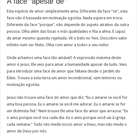
A face “apesar de”
Esta espécie de amor simplesmente ama. Diferente da face “se”, esta
face não é baseada em motivação egoísta. Nada espera em troca.
Diferente da face “porque”, não depende do aspeto atrativo da outra
pessoa. Olha além das boas e más qualidades e fita a alma. É capaz
de amar mesmo quando rejeitada. Vê o belo no feio. Descobre valor
infinito num ser finito. Olha com amor a todos a seu redor.
Onde achamos uma face tão amável? A expressão máxima deste
amor é Jesus. Ele veio para amar a humanidade apesar de tudo. Veio
para introduzir uma face de amor que faltava desde o Jardim do
Éden. Trouxe a esta terra um amor incondicional, sem temores ou
motivação egoísta.
Jesus não trouxe uma face do amor que diz: “Eu o amarei se você for
uma boa pessoa. Eu o amarei se você me adorar. Eu o amarei se for
um dizimista fiel.” Nem trouxe Ele uma face do amor que arrazoa: “Eu
o amo porque você ora cada dia. Eu o amo porque você vai à igreja
cada semana.” Tudo isto mede nosso amor a Deus, mas não mede o
amor de Deus por nós.