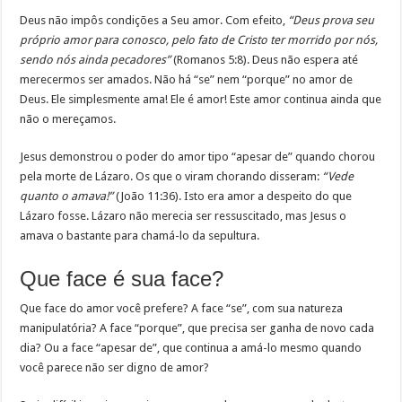
Deus não impôs condições a Seu amor. Com efeito,
“Deus prova seu
próprio amor para conosco, pelo fato de Cristo ter morrido por nós,
sendo nós ainda pecadores”
(Romanos 5:8). Deus não espera até
merecermos ser amados. Não há “se” nem “porque” no amor de
Deus. Ele simplesmente ama! Ele é amor! Este amor continua ainda que
não o mereçamos.
Jesus demonstrou o poder do amor tipo “apesar de” quando chorou
pela morte de Lázaro. Os que o viram chorando disseram:
“Vede
quanto o amava!”
(João 11:36). Isto era amor a despeito do que
Lázaro fosse. Lázaro não merecia ser ressuscitado, mas Jesus o
amava o bastante para chamá-lo da sepultura.
Que face é sua face?
Que face do amor você prefere? A face “se”, com sua natureza
manipulatória? A face “porque”, que precisa ser ganha de novo cada
dia? Ou a face “apesar de”, que continua a amá-lo mesmo quando
você parece não ser digno de amor?