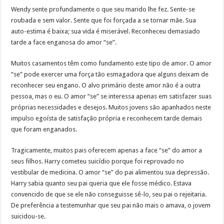
Wendy sente profundamente o que seu marido lhe fez. Sente-se
roubada e sem valor. Sente que foi forçada a se tornar mãe. Sua
auto-estima é baixa; sua vida é miserável. Reconheceu demasiado
tarde a face enganosa do amor “se”.
Muitos casamentos têm como fundamento este tipo de amor. O amor
“se” pode exercer uma força tão esmagadora que alguns deixam de
reconhecer seu engano. O alvo primário deste amor não é a outra
pessoa, mas o eu. O amor “se” se interessa apenas em satisfazer suas
próprias necessidades e desejos. Muitos jovens são apanhados neste
impulso egoísta de satisfação própria e reconhecem tarde demais
que foram enganados.
Tragicamente, muitos pais oferecem apenas a face “se” do amor a
seus filhos. Harry cometeu suicídio porque foi reprovado no
vestibular de medicina. O amor “se” do pai alimentou sua depressão.
Harry sabia quanto seu pai queria que ele fosse médico. Estava
convencido de que se ele não conseguisse sê-lo, seu pai o rejeitaria.
De preferência a testemunhar que seu pai não mais o amava, o jovem
suicidou-se.