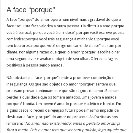
A face “porque”
A face “porque” do amor opera num nível mais agradável do que a
face “se”. Esta face valoriza a outra pessoa. Ela diz: “Eu a amo porque
você é sensual; porque você é um ‘doce’; porque você escreve poesia
romântica; porque você trás segurança à minha vida; porque você
tem boa prosa; porque você dirige um carro de classe” e assim por
diante. Por alguma razão qualquer, o amor “porque” escolhe olhar
uma segunda vez e avaliar o objeto de seu olhar. Oferece afagos
positivos à pessoa sendo amada.
Não obstante, a face “porque” tende a promover competição e
insegurança. Os que são objetos do amor “porque” sentem que
precisam provar continuamente que são dignos de amor. Receiam
perder a qualidade que os tomam amados. Uma jovem é amada
porque é bonita. Um jovem é amado porque é atlético e bonito. Em
alguns casos, o receio de rejeição futura pode mesmo impedir de
desfrutar a face “porque” do amor no presente. As Escrituras nos
lembram: “
No amor não existe medo; antes o perfeito amor lança
fora o medo. Pois o amor tem que ver com punição; logo aquele que