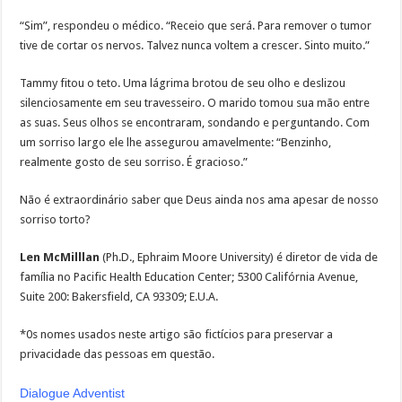
“Sim”, respondeu o médico. “Receio que será. Para remover o tumor
tive de cortar os nervos. Talvez nunca voltem a crescer. Sinto muito.”
Tammy fitou o teto. Uma lágrima brotou de seu olho e deslizou
silenciosamente em seu travesseiro. O marido tomou sua mão entre
as suas. Seus olhos se encontraram, sondando e perguntando. Com
um sorriso largo ele lhe assegurou amavelmente: “Benzinho,
realmente gosto de seu sorriso. É gracioso.”
Não é extraordinário saber que Deus ainda nos ama apesar de nosso
sorriso torto?
Len McMilllan
(Ph.D., Ephraim Moore University) é diretor de vida de
família no Pacific Health Education Center; 5300 Califórnia Avenue,
Suite 200: Bakersfield, CA 93309; E.U.A.
*0s nomes usados neste artigo são fictícios para preservar a
privacidade das pessoas em questão.
Dialogue Adventist