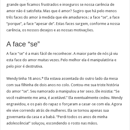
grande que ficamos frustrados e inseguros se nossa carência de
amor não é satisfeita. Mas que é amor? Sugiro que há pelo menos
três faces do amor à medida que ele amadurece.: a face “se”, a face
“porque”, a face “apesar de”. Estas faces surgem, conforme a nossa
carência, os nossos desejos e as nossas motivações.
A face “se”
A face “se” é a mais fácil de reconhecer. A maior parte de nós já viu
esta face do amor muitas vezes. Pelo melhor ela é manipulatória e
pelo pior é destrutiva.
Wendy tinha 18 anos.* Ela estava assentada do outro lado da mesa
com sua filhinha de dois anos no colo. Contou-me sua triste história
do amor “se”. Seu namorado a manipulou a ter sexo. Ele insistia: “Se
você realmente me ama, é aceitável.” Ela eventualmente cedeu. Wendy
engravidou, e os pais do rapaz o forçaram a casar-se com ela. Agora
ele vive correndo atrás de mulheres. Ela se tornou apenas sua
governanta da casa e a babá. “Perdi todos os anos de minha
adolescência!” soluçou, escondendo o rosto nas mãos.