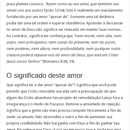
Jesus pleiteia conosco,
“Assim como eu vos amei, que também vos
ameis uns aos outros”
(João 13:34). Este é realmente um mandamento
fortalecido por um amor “apesar de”. Somente uma tal dinâmica
podia dar uma tal ordem e esperar obediência. Aprender a descansar
no amor de Deus não significa ser relaxado em manter Suas normas.
Ao contrário, significa ter confiança que
“nem morte, nem vida, nem
anjos, nem principados, nem coisas do presente, nem do porvir,
nem poderes, nem altura, nem profundidade, nem qualquer outra
criatura poderá separar-nos do amor de Deus, que está em Cristo
Jesus nosso Senhor”
(Romanos 8:38, 39).
O significado deste amor
Que significa ter e dar amor “apesar de”? Significa que você pode
permitir que Cristo remodele sua vida sem a preocupação de que
algum dia Cristo abandone Seu projeto de remodelação! Lança fora a
insegurança e o medo de fracasso. Remove a ansiedade de rejeição.
Significa que a gente não mais precisa competir ferozmente a fim de
sentir-se amado. Não descredita o outro a fim de aumentar sua
própria credibilidade. Não barganha com Deus a fim de ganhar Seu
amor. Reconhece que Deus já nos viu em nosso pior e ainda nos ama.