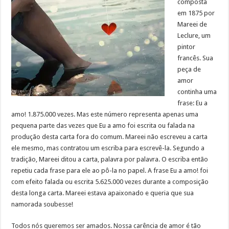
composta
em 1875 por
Mareei de
Leclure, um
pintor
francês. Sua
peça de
amor
continha uma
frase: Eu a
amo! 1.875.000 vezes. Mas este número representa apenas uma
pequena parte das vezes que Eu a amo foi escrita ou falada na
produção desta carta fora do comum. Mareei não escreveu a carta
ele mesmo, mas contratou um escriba para escrevê-la. Segundo a
tradição, Mareei ditou a carta, palavra por palavra. O escriba então
repetiu cada frase para ele ao pô-la no papel. A frase Eu a amo! foi
com efeito falada ou escrita 5.625.000 vezes durante a composição
desta longa carta. Mareei estava apaixonado e queria que sua
namorada soubesse!
Todos nós queremos ser amados. Nossa carência de amor é tão