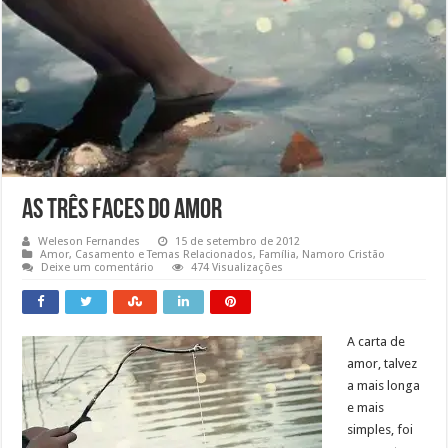
As Três Faces do Amor
Weleson Fernandes
15 de setembro de 2012
Amor
,
Casamento e Temas Relacionados
,
Família
,
Namoro Cristão
Deixe um comentário
474 Visualizações
A carta de
amor, talvez
a mais longa
e mais
simples, foi