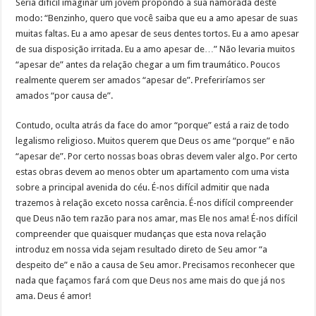
Seria difícil imaginar um jovem propondo a sua namorada deste
modo: “Benzinho, quero que você saiba que eu a amo apesar de suas
muitas faltas. Eu a amo apesar de seus dentes tortos. Eu a amo apesar
de sua disposição irritada. Eu a amo apesar de…” Não levaria muitos
“apesar de” antes da relação chegar a um fim traumático. Poucos
realmente querem ser amados “apesar de”. Preferiríamos ser
amados “por causa de”.
Contudo, oculta atrás da face do amor “porque” está a raiz de todo
legalismo religioso. Muitos querem que Deus os ame “porque” e não
“apesar de”. Por certo nossas boas obras devem valer algo. Por certo
estas obras devem ao menos obter um apartamento com uma vista
sobre a principal avenida do céu. É-nos difícil admitir que nada
trazemos à relação exceto nossa carência. É-nos difícil compreender
que Deus não tem razão para nos amar, mas Ele nos ama! É-nos difícil
compreender que quaisquer mudanças que esta nova relação
introduz em nossa vida sejam resultado direto de Seu amor “a
despeito de” e não a causa de Seu amor. Precisamos reconhecer que
nada que façamos fará com que Deus nos ame mais do que já nos
ama. Deus é amor!