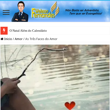
O Natal Além do Calendário
Japão rejeita casamento gay para evitar colapso da natalidade, afirma ativis
Inicio
/
Amor
/
As Três Faces do Amor