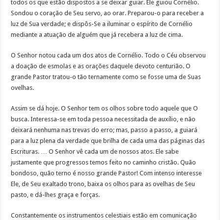
todos os que estão dispostos a se deixar guiar. Ele guiou Cornélio.
Sondou o coração de Seu servo, ao orar. Preparou-o para receber a
luz de Sua verdade; e dispôs-Se a iluminar o espírito de Cornélio
mediante a atuação de alguém que já recebera a luz de cima.
O Senhor notou cada um dos atos de Cornélio. Todo o Céu observou
a doação de esmolas e as orações daquele devoto centurião. O
grande Pastor tratou-o tão ternamente como se fosse uma de Suas
ovelhas.
Assim se dá hoje. O Senhor tem os olhos sobre todo aquele que O
busca. Interessa-se em toda pessoa necessitada de auxílio, e não
deixará nenhuma nas trevas do erro; mas, passo a passo, a guiará
para a luz plena da verdade que brilha de cada uma das páginas das
Escrituras. … O Senhor vê cada um de nossos atos. Ele sabe
justamente que progressos temos feito no caminho cristão. Quão
bondoso, quão terno é nosso grande Pastor! Com intenso interesse
Ele, de Seu exaltado trono, baixa os olhos para as ovelhas de Seu
pasto, e dá-lhes graça e forças.
Constantemente os instrumentos celestiais estão em comunicação