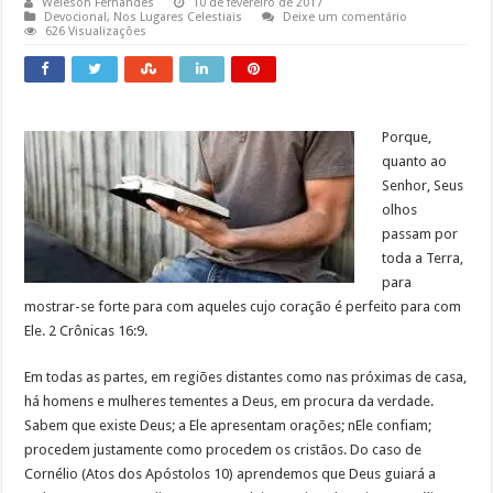
Weleson Fernandes
10 de fevereiro de 2017
Devocional
,
Nos Lugares Celestiais
Deixe um comentário
626 Visualizações
Porque,
quanto ao
Senhor, Seus
olhos
passam por
toda a Terra,
para
mostrar-se forte para com aqueles cujo coração é perfeito para com
Ele. 2 Crônicas 16:9.
Em todas as partes, em regiões distantes como nas próximas de casa,
há homens e mulheres tementes a Deus, em procura da verdade.
Sabem que existe Deus; a Ele apresentam orações; nEle confiam;
procedem justamente como procedem os cristãos. Do caso de
Cornélio (Atos dos Apóstolos 10) aprendemos que Deus guiará a