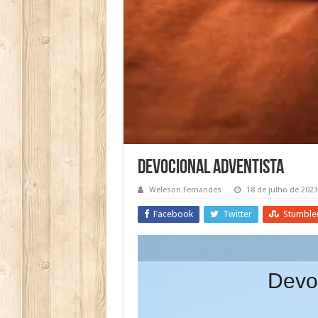
Devocional Adventista
Weleson Fernandes
18 de julho de 2023
Facebook
Twitter
Stumble
Devoc