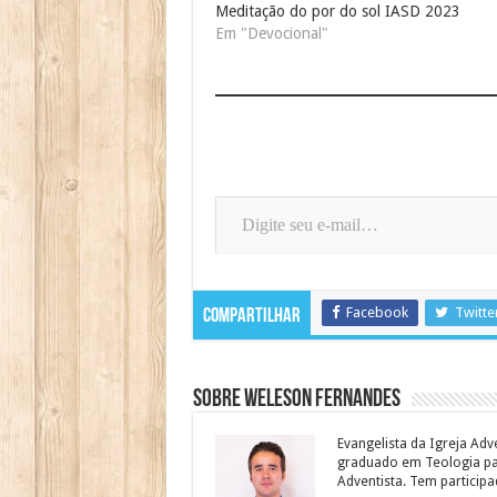
Meditação do por do sol IASD 2023
Em "Devocional"
Digite seu e-mail…
Facebook
Twitte
Compartilhar
Sobre Weleson Fernandes
Evangelista da Igreja Adv
graduado em Teologia para
Adventista. Tem particip