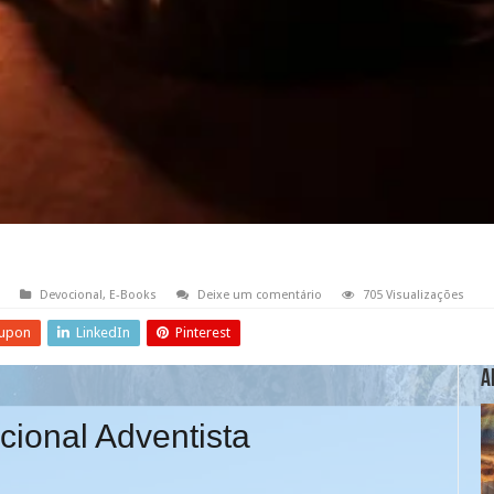
Devocional
,
E-Books
Deixe um comentário
705 Visualizações
upon
LinkedIn
Pinterest
A
ional Adventista