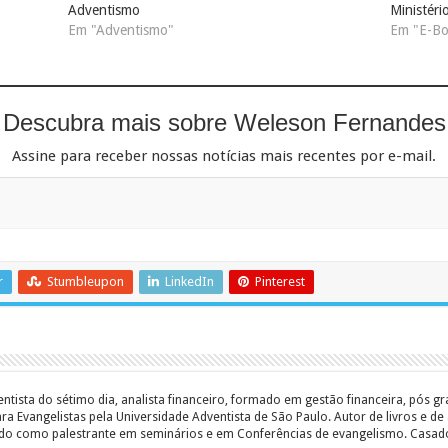
Adventismo
Ministéri
Em "Adventismo"
Em "E-Bo
Descubra mais sobre Weleson Fernandes
Assine para receber nossas notícias mais recentes por e-mail.
r
Stumbleupon
LinkedIn
Pinterest
entista do sétimo dia, analista financeiro, formado em gestão financeira, pós 
 Evangelistas pela Universidade Adventista de São Paulo. Autor de livros e de a
ado como palestrante em seminários e em Conferências de evangelismo. Casado c