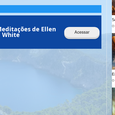
S
editações de Ellen
Acessar
 White
E