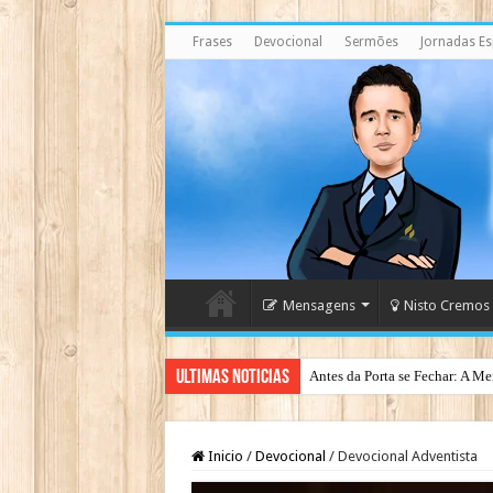
Frases
Devocional
Sermões
Jornadas Esp
Mensagens
Nisto Cremos
Ultimas Noticias
Antes da Porta se Fechar: A Me
Inicio
/
Devocional
/
Devocional Adventista