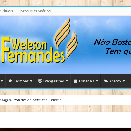
irituais
Livros Missionários
Sermões
Evangelismo
Materiais
Acervo
nsagem Profética do Santuário Celestial