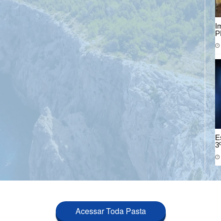
I
P
E
3
Acessar Toda Pasta