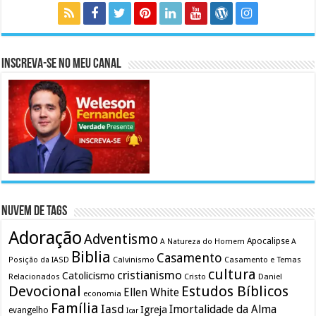
Inscreva-se no meu canal
Nuvem de Tags
Adoração
Adventismo
Apocalipse
A Natureza do Homem
A
Biblia
Casamento
Calvinismo
Casamento e Temas
Posição da IASD
cultura
cristianismo
Catolicismo
Relacionados
Cristo
Daniel
Devocional
Estudos Bíblicos
Ellen White
economia
Família
Iasd
Imortalidade da Alma
Igreja
evangelho
Icar