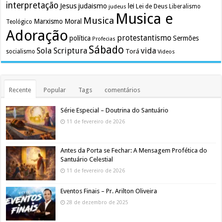
interpretação
Jesus
judaismo
lei
Lei de Deus
judeus
Liberalismo
Musica e
Musica
Marxismo
Moral
Teológico
Adoração
protestantismo
política
Sermões
Profecias
Sábado
Sola Scriptura
vida
Torá
socialismo
Videos
Recente
Popular
Tags
comentários
Série Especial – Doutrina do Santuário
11 de fevereiro de 2026
Antes da Porta se Fechar: A Mensagem Profética do
Santuário Celestial
11 de fevereiro de 2026
Eventos Finais – Pr. Arilton Oliveira
28 de dezembro de 2025