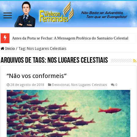
Antes da Porta se Fechar: A Mensagem Profética do Santuário Celestial
Eventos Finais – Pr. Arilton Oliveira
Inicio
/
Tag:
Nos Lugares Celestiais
Arquivos de Tags:
Nos Lugares Celestiais
“Não vos conformeis”
28 de agosto de 2018
Devocional
,
Nos Lugares Celestiais
0