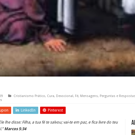
09
Cristianismo Prático
,
Cura
,
Devocional
,
Fé
,
Mensagens
,
Perguntas e Respostas
es
upon
LinkedIn
Pinterest
A
Ele lhe disse: Filha, a tua fé te salvou; vai-te em paz, e fica livre do teu
l.”
Marcos 5:34