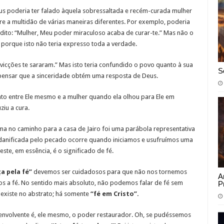
us poderia ter falado àquela sobressaltada e recém-curada mulher
re a multidão de várias maneiras diferentes. Por exemplo, poderia
 dito: “Mulher, Meu poder miraculoso acaba de curar-te.” Mas não o
 porque isto não teria expresso toda a verdade.
nvicções te sararam.” Mas isto teria confundido o povo quanto à sua
S
ensar que a sinceridade obtém uma resposta de Deus.
nto entre Ele mesmo e a mulher quando ela olhou para Ele em
ziu a cura.
a no caminho para a casa de Jairo foi uma parábola representativa
 danificada pelo pecado ocorre quando iniciamos e usufruímos uma
e, em essência, é o significado de fé.
ça pela fé”
devemos ser cuidadosos para que não nos tornemos
A
s a fé. No sentido mais absoluto, não podemos falar de fé sem
P
existe no abstrato; há somente
“fé em Cristo”.
e envolvente é, ele mesmo, o poder restaurador. Oh, se pudéssemos