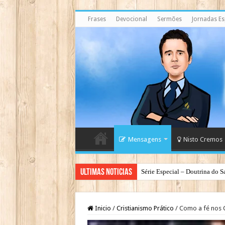
Frases
Devocional
Sermões
Jornadas Esp
Mensagens
Nisto Cremos
Ultimas Noticias
Série Especial – Doutrina do S
Inicio
/
Cristianismo Prático
/
Como a fé nos 