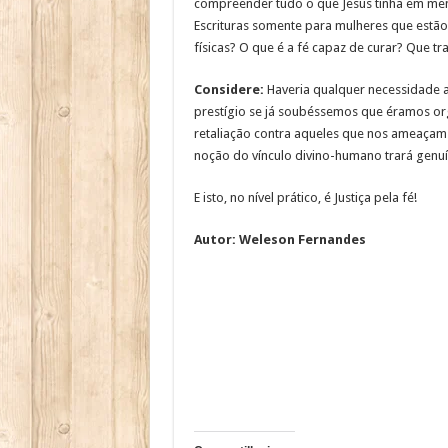
compreender tudo o que Jesus tinha em me
Escrituras somente para mulheres que estã
físicas? O que é a fé capaz de curar? Que t
Considere:
Haveria qualquer necessidade a
prestígio se já soubéssemos que éramos o
retaliação contra aqueles que nos ameaçam
noção do vínculo divino-humano trará genuín
E isto, no nível prático, é Justiça pela fé!
Autor: Weleson Fernandes