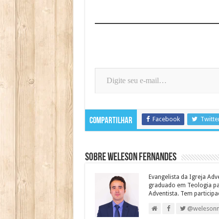
Digite seu e-mail…
Facebook
Twitte
Compartilhar
Sobre Weleson Fernandes
Evangelista da Igreja Adv
graduado em Teologia para
Adventista. Tem particip
@weleson