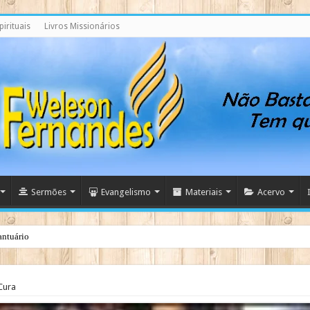
irituais
Livros Missionários
Sermões
Evangelismo
Materiais
Acervo
antuário
Cura