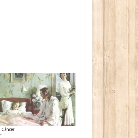
o Câncer
"