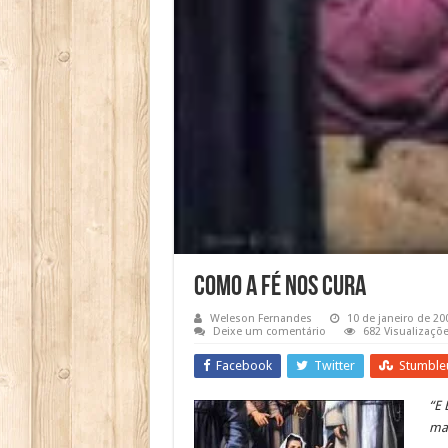
Como a fé nos Cura
Weleson Fernandes
10 de janeiro de 20
Deixe um comentário
682 Visualizaçõ
Facebook
Twitter
Stumble
“E 
ma