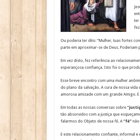
Jes
ent
ter
fez
Ou poderia ter dito: “Mulher, tuas fortes co
parte em aproximar-se de Deus. Poderiam p
Em vez disto, fez referência ao relacioname
esperançosa confiança. Isto foi o que produ
Esse breve encontro com uma mulher anônim
do plano da salvação. A cura de nossa vida
amorosa amizade com um grande Amigo. E est
Em todas as nossas conversas sobre
“justi
tão absorvidos com a justiça que esqueçamo
falarmos do Objeto de nossa fé. A
“fé”
não 
E este relacionamento confiante, informal 