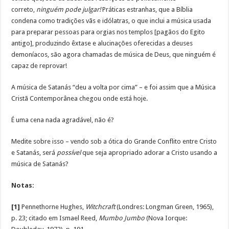
correto,
ninguém pode julgar!
Práticas estranhas, que a Bíblia
condena como tradições vãs e idólatras, o que inclui a música usada
para preparar pessoas para orgias nos templos [pagãos do Egito
antigo], produzindo êxtase e alucinações oferecidas a deuses
demoníacos, são agora chamadas de música de Deus, que ninguém é
capaz de reprovar!
A música de Satanás “deu a volta por cima” – e foi assim que a Música
Cristã Contemporânea chegou onde está hoje.
É uma cena nada agradável, não é?
Medite sobre isso – vendo sob a ótica do Grande Conflito entre Cristo
e Satanás, será
possível
que seja apropriado adorar a Cristo usando a
música de Satanás?
Notas:
[1]
Pennethorne Hughes,
Witchcraft
(Londres: Longman Green, 1965),
p. 23; citado em Ismael Reed,
Mumbo Jumbo
(Nova Iorque: