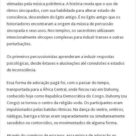
vitimadas pela música polirítmica. A história revela que o uso de
ritmos sincopados, com sua habilidade para alterar estado de
consciência, descendem do Egito antigo. É no Egito antigo que os
historiadores encontraram a origem da música de percussão
sincopada e seus usos. Nos templos, os sacerdotes utilizavam
intencionalmente síncopes complexas para induzir transes e outras
perturbações.
Os primeiros percussionistas aprenderam a induzir respostas
psicológicas, desde êxtases e alucinações até convulsões e estados
de inconsciência.
Essa forma de adoração pagã foi, com o passar do tempo,
transportada para a África Central, onde fincou raiz em Duhomy,
conhecido hoje como Republica Democrática do Congo. Duhomy (ou
Congo) se tornou o centro da religião vodu. Os participantes eram
impulsionados pelas batidas rítmicas. Na dança do ventre, ombros,
nádegas, barriga e tórax eram separadamente ou simultaneamente
sacudidos ou contorcidos, ou movimentados de alguma forma.
Através do comércio de escravos, essa música de adoração ao