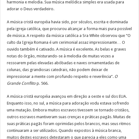
harmonia e melodia. Sua música melódica simples era usada para
adorar o Deus verdadeiro.
A música cristã européia havia sido, por séculos, escrita e dominada
pela igreja católica, que procurou alcançar a forma mais pura possível
de música. A respeito da música católica a Sra White observou que “O
culto da Igreja Romana é um cerimonial assaz impressionante… O
ouvido também é cativado. A música é excelente. As belas e graves
notas do órgão, misturando-se à melodia de muitas vozes a
ressoarem pelas elevadas abóbadas e naves ornamentadas de
colunas, das grandiosas catedrais, não podem deixar de
impressionar a mente com profundo respeito e reverência”.
O
Grande Conflito
p. 566.
A música cristã européia avançou em direção a oeste e sul dos EUA.
Enquanto isso, no sul, a música para adoração vodu estava sofrendo
uma mutação. Embora muitos escravos tivessem se tornado cristãos,
outros escravos mantiveram suas crenças e práticas pagãs. Muitas de
suas práticas pagãs foram oprimidas pelos brancos, mas seus ritmos
continuaram a ser utilizados. Quando expostos à música branca,
muitos destes escravos detestaram o que parecia a eles como uma