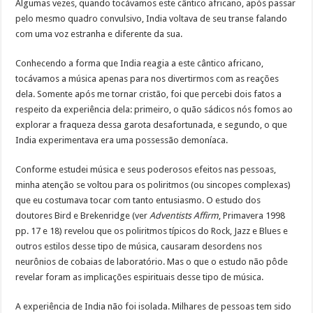
Algumas vezes, quando tocávamos este cântico africano, após passar
pelo mesmo quadro convulsivo, India voltava de seu transe falando
com uma voz estranha e diferente da sua.
Conhecendo a forma que India reagia a este cântico africano,
tocávamos a música apenas para nos divertirmos com as reações
dela. Somente após me tornar cristão, foi que percebi dois fatos a
respeito da experiência dela: primeiro, o quão sádicos nós fomos ao
explorar a fraqueza dessa garota desafortunada, e segundo, o que
India experimentava era uma possessão demoníaca.
Conforme estudei música e seus poderosos efeitos nas pessoas,
minha atenção se voltou para os poliritmos (ou sincopes complexas)
que eu costumava tocar com tanto entusiasmo. O estudo dos
doutores Bird e Brekenridge (ver
Adventists Affirm
, Primavera 1998
pp. 17 e 18) revelou que os poliritmos típicos do Rock, Jazz e Blues e
outros estilos desse tipo de música, causaram desordens nos
neurônios de cobaias de laboratório. Mas o que o estudo não pôde
revelar foram as implicações espirituais desse tipo de música.
A experiência de India não foi isolada. Milhares de pessoas tem sido