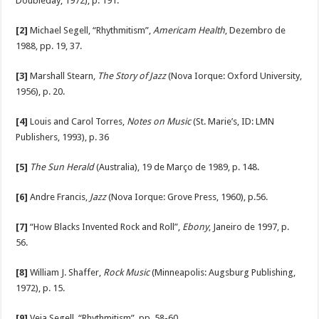
Doubleday, 1972), p. 191.
[2]
Michael Segell, “Rhythmitism”,
Americam Health
, Dezembro de
1988, pp. 19, 37.
[3]
Marshall Stearn,
The Story of Jazz
(Nova Iorque: Oxford University,
1956), p. 20.
[4]
Louis and Carol Torres,
Notes on Music
(St. Marie’s, ID: LMN
Publishers, 1993), p. 36
[5
]
The Sun Herald
(Australia), 19 de Março de 1989, p. 148.
[6]
Andre Francis,
Jazz
(Nova Iorque: Grove Press, 1960), p.56.
[7]
“How Blacks Invented Rock and Roll”,
Ebony
, Janeiro de 1997, p.
56.
[8]
William J. Shaffer,
Rock Music
(Minneapolis: Augsburg Publishing,
1972), p. 15.
[9]
Veja Segell, “Rhythmitism”, pp. 58-60.