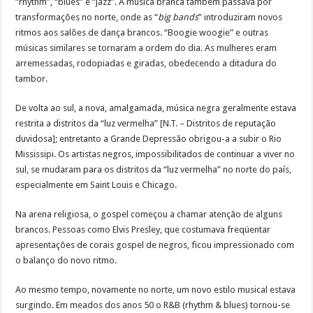
“rhythm”, “blues” e “jazz”. A música branca também passava por
transformações no norte, onde as “
big bands
” introduziram novos
ritmos aos salões de dança brancos. “Boogie woogie” e outras
músicas similares se tornaram a ordem do dia. As mulheres eram
arremessadas, rodopiadas e giradas, obedecendo a ditadura do
tambor.
De volta ao sul, a nova, amalgamada, música negra geralmente estava
restrita a distritos da “luz vermelha” [N.T. – Distritos de reputação
duvidosa]; entretanto a Grande Depressão obrigou-a a subir o Rio
Mississipi. Os artistas negros, impossibilitados de continuar a viver no
sul, se mudaram para os distritos da “luz vermelha” no norte do país,
especialmente em Saint Louis e Chicago.
Na arena religiosa, o gospel começou a chamar atenção de alguns
brancos. Pessoas como Elvis Presley, que costumava freqüentar
apresentações de corais gospel de negros, ficou impressionado com
o balanço do novo ritmo.
Ao mesmo tempo, novamente no norte, um novo estilo musical estava
surgindo. Em meados dos anos 50 o R&B (rhythm & blues) tornou-se