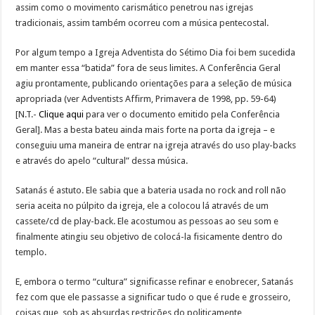
assim como o movimento carismático penetrou nas igrejas
tradicionais, assim também ocorreu com a música pentecostal.
Por algum tempo a Igreja Adventista do Sétimo Dia foi bem sucedida
em manter essa “batida” fora de seus limites. A Conferência Geral
agiu prontamente, publicando orientações para a seleção de música
apropriada (ver Adventists Affirm, Primavera de 1998, pp. 59-64)
[N.T.-
Clique aqui
para ver o documento emitido pela Conferência
Geral]. Mas a besta bateu ainda mais forte na porta da igreja – e
conseguiu uma maneira de entrar na igreja através do uso play-backs
e através do apelo “cultural” dessa música.
Satanás é astuto. Ele sabia que a bateria usada no rock and roll não
seria aceita no púlpito da igreja, ele a colocou lá através de um
cassete/cd de play-back. Ele acostumou as pessoas ao seu som e
finalmente atingiu seu objetivo de colocá-la fisicamente dentro do
templo.
E, embora o termo “cultura” significasse refinar e enobrecer, Satanás
fez com que ele passasse a significar tudo o que é rude e grosseiro,
coisas que, sob as absurdas restrições do politicamente