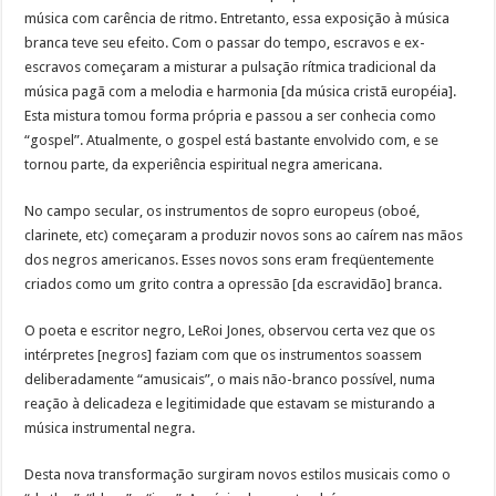
música com carência de ritmo. Entretanto, essa exposição à música
branca teve seu efeito. Com o passar do tempo, escravos e ex-
escravos começaram a misturar a pulsação rítmica tradicional da
música pagã com a melodia e harmonia [da música cristã européia].
Esta mistura tomou forma própria e passou a ser conhecia como
“gospel”. Atualmente, o gospel está bastante envolvido com, e se
tornou parte, da experiência espiritual negra americana.
No campo secular, os instrumentos de sopro europeus (oboé,
clarinete, etc) começaram a produzir novos sons ao caírem nas mãos
dos negros americanos. Esses novos sons eram freqüentemente
criados como um grito contra a opressão [da escravidão] branca.
O poeta e escritor negro, LeRoi Jones, observou certa vez que os
intérpretes [negros] faziam com que os instrumentos soassem
deliberadamente “amusicais”, o mais não-branco possível, numa
reação à delicadeza e legitimidade que estavam se misturando a
música instrumental negra.
Desta nova transformação surgiram novos estilos musicais como o