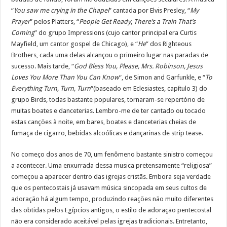
“
You saw me crying in the Chapel
” cantada por Elvis Presley, “
My
Prayer
” pelos Platters, “
People Get Ready
,
There’s a Train That’s
Coming
” do grupo Impressions (cujo cantor principal era Curtis
Mayfield, um cantor gospel de Chicago), e “
He
” dos Righteous
Brothers, cada uma delas alcançou o primeiro lugar nas paradas de
sucesso. Mais tarde, “
God Bless You, Please, Mrs. Robinson, Jesus
Loves You More Than You Can Know
“, de Simon and Garfunkle, e “
To
Everything Turn, Turn, Turn
“(baseado em Eclesiastes, capítulo 3) do
grupo Birds, todas bastante populares, tornaram-se repertório de
muitas boates e danceterias. Lembro-me de ter cantado ou tocado
estas canções à noite, em bares, boates e danceterias cheias de
fumaça de cigarro, bebidas alcoólicas e dançarinas de strip tease.
No começo dos anos de 70, um fenômeno bastante sinistro começou
a acontecer. Uma enxurrada dessa musica pretensamente “religiosa”
começou a aparecer dentro das igrejas cristãs. Embora seja verdade
que os pentecostais já usavam música sincopada em seus cultos de
adoração há algum tempo, produzindo reações não muito diferentes
das obtidas pelos Egípcios antigos, o estilo de adoração pentecostal
não era considerado aceitável pelas igrejas tradicionais. Entretanto,