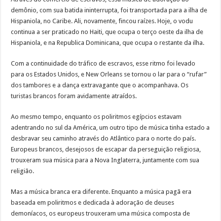
demônio, com sua batida ininterrupta, foi transportada para a ilha de
Hispaniola, no Caribe. Ali, novamente, fincou raízes. Hoje, o vodu
continua a ser praticado no Haiti, que ocupa o terço oeste da ilha de
Hispaniola, e na Republica Dominicana, que ocupa o restante da ilha.
Com a continuidade do tráfico de escravos, esse ritmo foi levado
para os Estados Unidos, e New Orleans se tornou o lar para o “rufar”
dos tambores e a dança extravagante que o acompanhava. Os
turistas brancos foram avidamente atraídos.
Ao mesmo tempo, enquanto os poliritmos egípcios estavam
adentrando no sul da América, um outro tipo de música tinha estado a
desbravar seu caminho através do Atlântico para o norte do país.
Europeus brancos, desejosos de escapar da perseguição religiosa,
trouxeram sua música para a Nova Inglaterra, juntamente com sua
religião.
Mas a música branca era diferente. Enquanto a música pagã era
baseada em poliritmos e dedicada à adoração de deuses
demoníacos, os europeus trouxeram uma música composta de