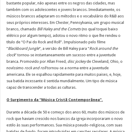
bastante popular, não apenas entre os negros das cidades, mas
também com os adolescentes e jovens brancos. Imediatamente, os
músicos brancos adaptaram os métodos e o vocabulário do R&B aos
seus próprios interesses. Em Chester, Pennsylvania, um grupo musical
branco, chamado
Bill Haley and the Comets
(no qual toquei baixo
elétrico por algum tempo), adotou o novo ritmo o que lhe rendeu o
título de “O Pai do Rock and Roll”. Impulsionado pelo filme
“
Blackboard Jungle
“, a versão de Bill Haley para “
Rock around the
clock
” tornou-se instantaneamente um sucesso entre a juventude
branca. Promovido por Allan Freed,
disc jockey
de Cleveland, Ohio, o
novíssimo
rock and roll
tornou-se a norma entre a juventude
americana. Ele se espalhou rapidamente para muitos paises, e, hoje,
sua batida incessante é sentida mundialmente. Um tipo de música
capaz de transcender a todas as culturas.
O Surgimento da “Música Cristã Contemporânea”.
Durante a década de 50 e começo dos anos 60, muito dos músicos de
rock que haviam crescido nos bancos da igreja incorporaram o novo
estilo às suas performances. Sua música pseudo-religiosa, com suas
batidas de fundo, foram introduzidas em canções seculares. A música