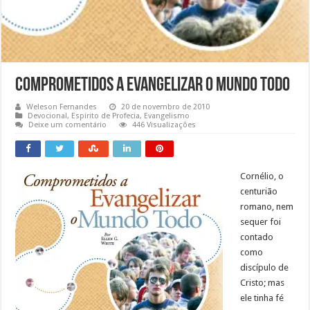
Comprometidos a Evangelizar o Mundo Todo
Weleson Fernandes
20 de novembro de 2010
Devocional
,
Espirito de Profecia
,
Evangelismo
Deixe um comentário
446 Visualizações
Cornélio, o
centurião
romano, nem
sequer foi
contado
como
discípulo de
Cristo; mas
ele tinha fé