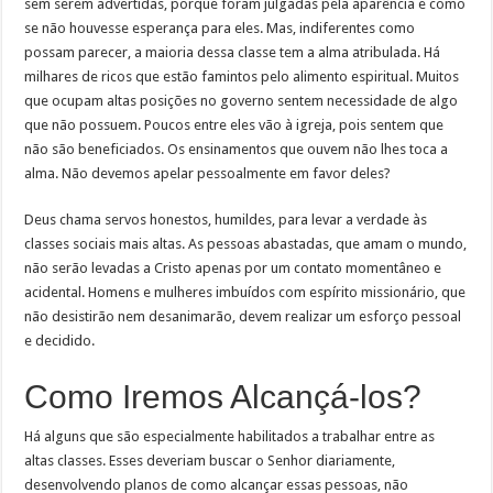
sem serem advertidas, porque foram julgadas pela aparência e como
se não houvesse esperança para eles. Mas, indiferentes como
possam parecer, a maioria dessa classe tem a alma atribulada. Há
milhares de ricos que estão famintos pelo alimento espiritual. Muitos
que ocupam altas posições no governo sentem necessidade de algo
que não possuem. Poucos entre eles vão à igreja, pois sentem que
não são beneficiados. Os ensinamentos que ouvem não lhes toca a
alma. Não devemos apelar pessoalmente em favor deles?
Deus chama servos honestos, humildes, para levar a verdade às
classes sociais mais altas. As pessoas abastadas, que amam o mundo,
não serão levadas a Cristo apenas por um contato momentâneo e
acidental. Homens e mulheres imbuídos com espírito missionário, que
não desistirão nem desanimarão, devem realizar um esforço pessoal
e decidido.
Como Iremos Alcançá-los?
Há alguns que são especialmente habilitados a trabalhar entre as
altas classes. Esses deveriam buscar o Senhor diariamente,
desenvolvendo planos de como alcançar essas pessoas, não