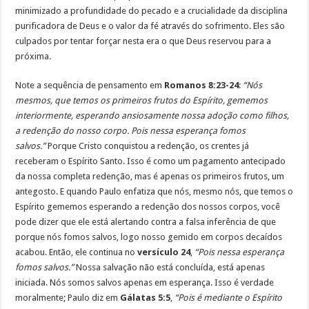
minimizado a profundidade do pecado e a crucialidade da disciplina
purificadora de Deus e o valor da fé através do sofrimento. Eles são
culpados por tentar forçar nesta era o que Deus reservou para a
próxima.
Note a sequência de pensamento em
Romanos 8:23-24
:
“Nós
mesmos, que temos os primeiros frutos do Espírito, gememos
interiormente, esperando ansiosamente nossa adoção como filhos,
a redenção do nosso corpo. Pois nessa esperança fomos
salvos.”
Porque Cristo conquistou a redenção, os crentes já
receberam o Espírito Santo. Isso é como um pagamento antecipado
da nossa completa redenção, mas é apenas os primeiros frutos, um
antegosto. E quando Paulo enfatiza que nós, mesmo nós, que temos o
Espírito gememos esperando a redenção dos nossos corpos, você
pode dizer que ele está alertando contra a falsa inferência de que
porque nós fomos salvos, logo nosso gemido em corpos decaídos
acabou. Então, ele continua no
versículo 24
,
“Pois nessa esperança
fomos salvos.”
Nossa salvação não está concluída, está apenas
iniciada. Nós somos salvos apenas em esperança. Isso é verdade
moralmente; Paulo diz em
Gálatas 5:5
,
“Pois é mediante o Espírito