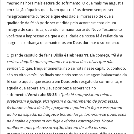
mesmo na hora mais escura do sofrimento. O que mais me angustia
em relação àqueles que dizem que cristãos devem sempre ser
milagrosamente curados é que eles dão a impressão de que a
qualidade da fé só pode ser medida pelo acontecimento de um
milagre de cura física, quando na maior parte do Novo Testamento
você tem a impressão de que a qualidade da nossa fé é refletida na
alegria e confiança que mantemos em Deus durante o sofrimento.
O grande capítulo de fé na Bíblia é
Hebreus 11
. Ele começa,
“fé é a
certeza daquilo que esperamos e a prova das coisas que não
vemos”
. O que, frequentemente, não se nota nesse capítulo, contudo,
são os oito versículos finais onde nós temos a imagem balanceada da
fé como aquela que espera em Deus pelo resgate do sofrimento, e
aquela que espera em Deus por paz e esperança no
sofrimento.
Versículo 33-35
a:
“pela fé conquistaram reinos,
praticaram a justiça, alcançaram o cumprimento de promessas,
fecharam a boca de leõs, apagaram o poder do fogo e escaparam
do fio da espada; da fraqueza tiraram força, tornaram-se poderosos
na batalha e puseram em fuga exércitos estrangeiros. Houve
mulheres que, pela ressurreição, tiveram de volta os seus