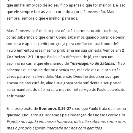
que um Pai amoroso dê ao seu filho apenas o que for melhor. E é isso
que ele sempre faz: às vezes curando agora, às vezes não. Mas
sempre, sempre o que é melhor para nós.
Mas, às vezes, se é melhor para nós não sermos curados na hora,
como sabermos o que orar? Como sabermos quando parar de pedir
por cura e apenas pedir por graça para confiar em sua bondade?
Paulo enfrentou esse mesmo problema em sua jornada. Vemos em
2
Coríntios 12:7-10
que Paulo, não diferente de Jó, recebeu um
espinho na carne que ele chamou de
“mensageiro de Satanás.”
Não
sabemos que tipo de dor ou doença era, mas ele diz que orou três
vezes para ver-se livre dele. Mas então Deus lhe deu a certeza que
apesar de não curá-lo, ainda sua graça seria suficiente e seu poder
seria manifestado não na cura mas no fiel serviço de Paulo através do
sofrimento.
Em nosso texto de
Romanos 8:26-27
creio que Paulo trata da mesma
questão: Enquanto aguardamos pela redenção dos nossos corpos
“o
Espírito nos ajuda em nossa fraqueza, pois não sabemos como orar,
mas o próprio Espírito intercede por nós com gemidos