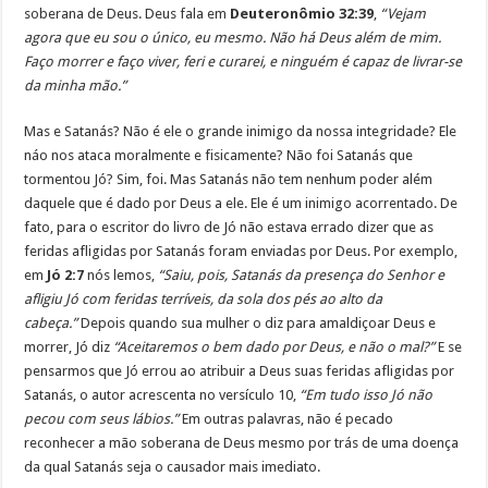
soberana de Deus. Deus fala em
Deuteronômio 32:39
,
“Vejam
agora que eu sou o único, eu mesmo. Não há Deus além de mim.
Faço morrer e faço viver, feri e curarei, e ninguém é capaz de livrar-se
da minha mão.”
Mas e Satanás? Não é ele o grande inimigo da nossa integridade? Ele
náo nos ataca moralmente e fisicamente? Não foi Satanás que
tormentou Jó? Sim, foi. Mas Satanás não tem nenhum poder além
daquele que é dado por Deus a ele. Ele é um inimigo acorrentado. De
fato, para o escritor do livro de Jó não estava errado dizer que as
feridas afligidas por Satanás foram enviadas por Deus. Por exemplo,
em
Jó 2:7
nós lemos,
“Saiu, pois, Satanás da presença do Senhor e
afligiu Jó com feridas terríveis, da sola dos pés ao alto da
cabeça.”
Depois quando sua mulher o diz para amaldiçoar Deus e
morrer, Jó diz
“Aceitaremos o bem dado por Deus, e não o mal?”
E se
pensarmos que Jó errou ao atribuir a Deus suas feridas afligidas por
Satanás, o autor acrescenta no versículo 10,
“Em tudo isso Jó não
pecou com seus lábios.”
Em outras palavras, não é pecado
reconhecer a mão soberana de Deus mesmo por trás de uma doença
da qual Satanás seja o causador mais imediato.