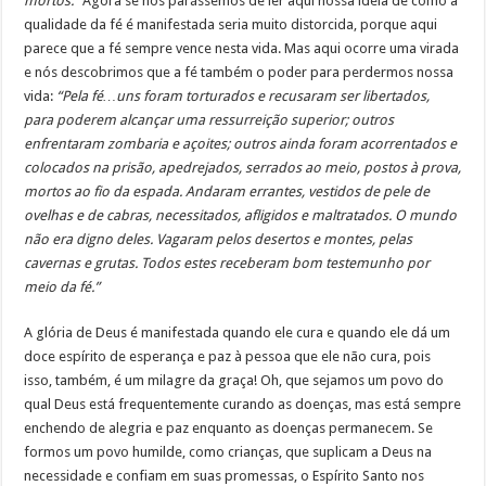
mortos.”
Agora se nós parássemos de ler aqui nossa idéia de como a
qualidade da fé é manifestada seria muito distorcida, porque aqui
parece que a fé sempre vence nesta vida. Mas aqui ocorre uma virada
e nós descobrimos que a fé também o poder para perdermos nossa
vida:
“Pela fé…uns foram torturados e recusaram ser libertados,
para poderem alcançar uma ressurreição superior; outros
enfrentaram zombaria e açoites; outros ainda foram acorrentados e
colocados na prisão, apedrejados, serrados ao meio, postos à prova,
mortos ao fio da espada. Andaram errantes, vestidos de pele de
ovelhas e de cabras, necessitados, afligidos e maltratados. O mundo
não era digno deles. Vagaram pelos desertos e montes, pelas
cavernas e grutas. Todos estes receberam bom testemunho por
meio da fé.”
A glória de Deus é manifestada quando ele cura e quando ele dá um
doce espírito de esperança e paz à pessoa que ele não cura, pois
isso, também, é um milagre da graça! Oh, que sejamos um povo do
qual Deus está frequentemente curando as doenças, mas está sempre
enchendo de alegria e paz enquanto as doenças permanecem. Se
formos um povo humilde, como crianças, que suplicam a Deus na
necessidade e confiam em suas promessas, o Espírito Santo nos