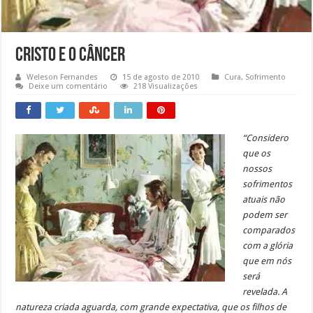
Cristo e o Câncer
Weleson Fernandes
15 de agosto de 2010
Cura
,
Sofrimento
Deixe um comentário
218 Visualizações
“Considero
que os
nossos
sofrimentos
atuais não
podem ser
comparados
com a glória
que em nós
será
revelada. A
natureza criada aguarda, com grande expectativa, que os filhos de