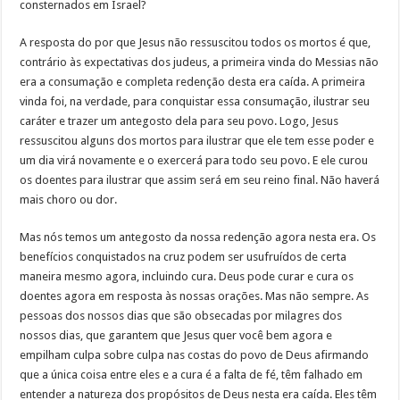
consternados em Israel?
A resposta do por que Jesus não ressuscitou todos os mortos é que,
contrário às expectativas dos judeus, a primeira vinda do Messias não
era a consumação e completa redenção desta era caída. A primeira
vinda foi, na verdade, para conquistar essa consumação, ilustrar seu
caráter e trazer um antegosto dela para seu povo. Logo, Jesus
ressuscitou alguns dos mortos para ilustrar que ele tem esse poder e
um dia virá novamente e o exercerá para todo seu povo. E ele curou
os doentes para ilustrar que assim será em seu reino final. Não haverá
mais choro ou dor.
Mas nós temos um antegosto da nossa redenção agora nesta era. Os
benefícios conquistados na cruz podem ser usufruídos de certa
maneira mesmo agora, incluindo cura. Deus pode curar e cura os
doentes agora em resposta às nossas orações. Mas não sempre. As
pessoas dos nossos dias que são obsecadas por milagres dos
nossos dias, que garantem que Jesus quer você bem agora e
empilham culpa sobre culpa nas costas do povo de Deus afirmando
que a única coisa entre eles e a cura é a falta de fé, têm falhado em
entender a natureza dos propósitos de Deus nesta era caída. Eles têm