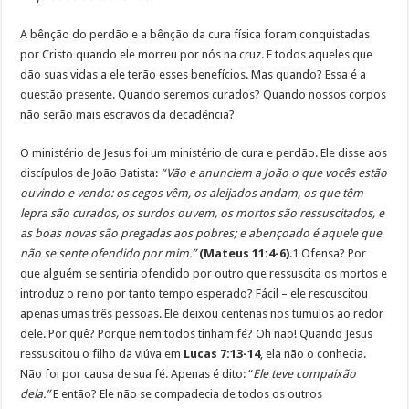
A bênção do perdão e a bênção da cura física foram conquistadas
por Cristo quando ele morreu por nós na cruz. E todos aqueles que
dão suas vidas a ele terão esses benefícios. Mas quando? Essa é a
questão presente. Quando seremos curados? Quando nossos corpos
não serão mais escravos da decadência?
O ministério de Jesus foi um ministério de cura e perdão. Ele disse aos
discípulos de João Batista:
“Vão e anunciem a João o que vocês estão
ouvindo e vendo: os cegos vêm, os aleijados andam, os que têm
lepra são curados, os surdos ouvem, os mortos são ressuscitados, e
as boas novas são pregadas aos pobres; e abençoado é aquele que
não se sente ofendido por mim.”
(Mateus 11:4-6)
.1 Ofensa? Por
que alguém se sentiria ofendido por outro que ressuscita os mortos e
introduz o reino por tanto tempo esperado? Fácil – ele rescuscitou
apenas umas três pessoas. Ele deixou centenas nos túmulos ao redor
dele. Por quê? Porque nem todos tinham fé? Oh não! Quando Jesus
ressuscitou o filho da viúva em
Lucas 7:13-14
, ela não o conhecia.
Não foi por causa de sua fé. Apenas é dito: “
Ele teve compaixão
dela.”
E então? Ele não se compadecia de todos os outros