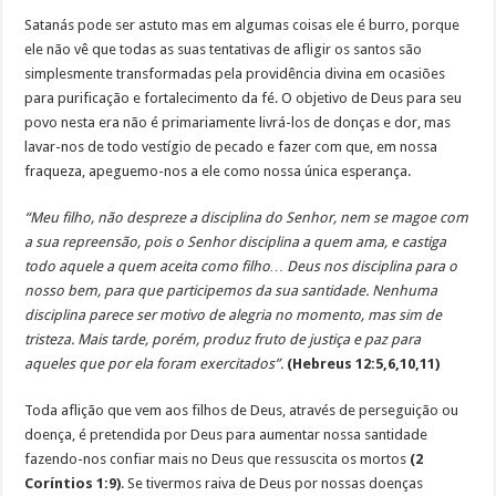
Satanás pode ser astuto mas em algumas coisas ele é burro, porque
ele não vê que todas as suas tentativas de afligir os santos são
simplesmente transformadas pela providência divina em ocasiões
para purificação e fortalecimento da fé. O objetivo de Deus para seu
povo nesta era não é primariamente livrá-los de donças e dor, mas
lavar-nos de todo vestígio de pecado e fazer com que, em nossa
fraqueza, apeguemo-nos a ele como nossa única esperança.
“Meu filho, não despreze a disciplina do Senhor, nem se magoe com
a sua repreensão, pois o Senhor disciplina a quem ama, e castiga
todo aquele a quem aceita como filho… Deus nos disciplina para o
nosso bem, para que participemos da sua santidade. Nenhuma
disciplina parece ser motivo de alegria no momento, mas sim de
tristeza. Mais tarde, porém, produz fruto de justiça e paz para
aqueles que por ela foram exercitados”.
(Hebreus 12:5,6,10,11)
Toda aflição que vem aos filhos de Deus, através de perseguição ou
doença, é pretendida por Deus para aumentar nossa santidade
fazendo-nos confiar mais no Deus que ressuscita os mortos
(2
Coríntios 1:9)
. Se tivermos raiva de Deus por nossas doenças