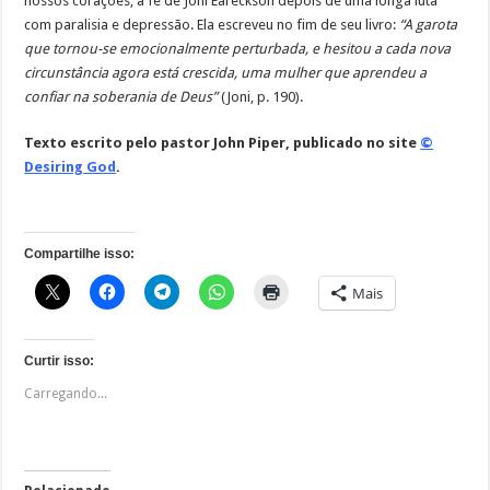
nossos corações, a fé de Joni Eareckson depois de uma longa luta
com paralisia e depressão. Ela escreveu no fim de seu livro:
“A garota
que tornou-se emocionalmente perturbada, e hesitou a cada nova
circunstância agora está crescida, uma mulher que aprendeu a
confiar na soberania de Deus”
(Joni, p. 190).
Texto escrito pelo pastor John Piper, publicado no site
©
Desiring God
.
Compartilhe isso:
Mais
Curtir isso:
Carregando...