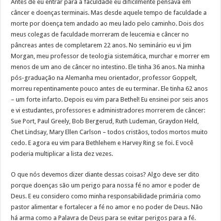
Antes de eu entrar para a faculdade eu dificilmente pensava em
câncer e doenças terminais. Mas desde aquele tempo de faculdade a
morte por doença tem andado ao meu lado pelo caminho. Dois dos
meus colegas de faculdade morreram de leucemia e câncer no
pâncreas antes de completarem 22 anos. No seminário eu vi Jim
Morgan, meu professor de teologia sistemática, murchar e morrer em
menos de um ano de câncer no intestino. Ele tinha 36 anos. Na minha
pós-graduação na Alemanha meu orientador, professor Goppelt,
morreu repentinamente pouco antes de eu terminar. Ele tinha 62 anos
– um forte infarto. Depois eu vim para Bethel! Eu ensinei por seis anos
e vi estudantes, professores e administradores morrerem de câncer:
Sue Port, Paul Greely, Bob Bergerud, Ruth Ludeman, Graydon Held,
Chet Lindsay, Mary Ellen Carlson – todos cristãos, todos mortos muito
cedo. E agora eu vim para Bethlehem e Harvey Ring se foi. E você
poderia multiplicar a lista dez vezes.
O que nós devemos dizer diante dessas coisas? Algo deve ser dito
porque doenças são um perigo para nossa fé no amor e poder de
Deus. E eu considero como minha responsabilidade primária como
pastor alimentar e fortalecer a fé no amor e no poder de Deus. Não
há arma como a Palavra de Deus para se evitar perigos para a fé.