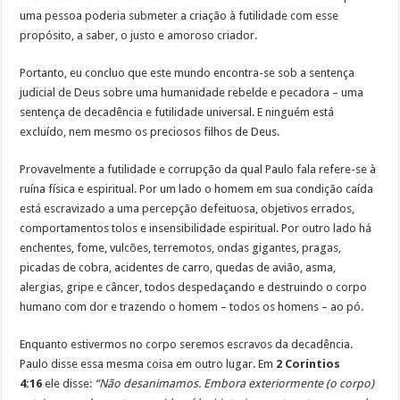
uma pessoa poderia submeter a criação à futilidade com esse
propósito, a saber, o justo e amoroso criador.
Portanto, eu concluo que este mundo encontra-se sob a sentença
judicial de Deus sobre uma humanidade rebelde e pecadora – uma
sentença de decadência e futilidade universal. E ninguém está
excluído, nem mesmo os preciosos filhos de Deus.
Provavelmente a futilidade e corrupção da qual Paulo fala refere-se à
ruína física e espiritual. Por um lado o homem em sua condição caída
está escravizado a uma percepção defeituosa, objetivos errados,
comportamentos tolos e insensibilidade espiritual. Por outro lado há
enchentes, fome, vulcões, terremotos, ondas gigantes, pragas,
picadas de cobra, acidentes de carro, quedas de avião, asma,
alergias, gripe e câncer, todos despedaçando e destruindo o corpo
humano com dor e trazendo o homem – todos os homens – ao pó.
Enquanto estivermos no corpo seremos escravos da decadência.
Paulo disse essa mesma coisa em outro lugar. Em
2 Coríntios
4:16
ele disse:
“Não desanimamos. Embora exteriormente (o corpo)