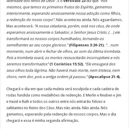
liberdade dos filhos de Deus”
. E o
versículo 23
diz que
“nós
mesmos, que temos os primeiros frutos do Espírito, gememos
interiormente, esperando ansiosamente nossa adoção como filhos,
a redenção do nosso corpo”
. Não aconteceu ainda. Nós aguardamos.
Mas acontecerá.
“A nossa cidadania, porém, está nos céus, de onde
esperamos ansiosamente o Salvador, o Senhor Jesus Cristo. (…) ele
transformará os nossos corpos humilhados, tornando-os
semelhantes ao seu corpo glorioso.”
(Filipenses 3:20-21)
.
“…num
momento, num abrir e fechar de olhos, ao som da última trombeta.
Pois a trombeta soará, os mortos ressuscitarão incorruptíveis e nós
seremos transformados”
(1 Coríntios 15:52)
.
“Ele enxugará dos
seus olhos toda lágrima. Não haverá mais morte, nem tristeza, nem
choro, nem dor, pois a antiga ordem já passou.”
(Apocalipse 21:4).
Chegará o dia em que cada muleta será esculpida e cada cadeira de
rodas fundida como medalhões de redenção. E Merlin e Reuben e Jim
e Hazel e Ruth e todos os outros entre nós entrarão felizes e
saltitantes no Reino dos Céus. Mas não ainda. Não ainda. Nós
gememos, esperando pela redenção de nossos corpos. Mas o dia
chegará e essa é minha segunda afirmação.