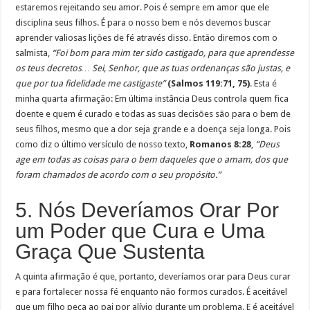
estaremos rejeitando seu amor. Pois é sempre em amor que ele
disciplina seus filhos. É para o nosso bem e nós devemos buscar
aprender valiosas lições de fé através disso. Então diremos com o
salmista,
“Foi bom para mim ter sido castigado, para que aprendesse
os teus decretos… Sei, Senhor, que as tuas ordenanças são justas, e
que por tua fidelidade me castigaste”
(Salmos 119:71, 75)
. Esta é
minha quarta afirmação: Em última instância Deus controla quem fica
doente e quem é curado e todas as suas decisões são para o bem de
seus filhos, mesmo que a dor seja grande e a doença seja longa. Pois
como diz o último versículo de nosso texto,
Romanos 8:28
,
“Deus
age em todas as coisas para o bem daqueles que o amam, dos que
foram chamados de acordo com o seu propósito.”
5. Nós Deveríamos Orar Por
um Poder que Cura e Uma
Graça Que Sustenta
A quinta afirmação é que, portanto, deveríamos orar para Deus curar
e para fortalecer nossa fé enquanto não formos curados. É aceitável
que um filho peça ao pai por alívio durante um problema. E é aceitável