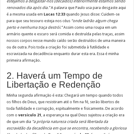
estejamos a desgastar-nos (decaídos) interiormente estamos sendo
renovados dia após dia.”
A palavra que Paulo usa para desgaste aqui
é a mesma usada em
Lucas 12:33
quando Jesus disse: Cuidem-se
para que seu tesouro esteja nos céus
“onde ladrão algum chega
perto e nenhuma traça destrói.”
Assim como uma roupa em um
armário quente e escuro será comida e destruída pelas traças, assim
nossos corpos nesse mundo caído serão destruídos de uma maneira
ou de outra. Pois toda a criação foi submetida à futilidade e
escravizada na decadência enquanto durar esta era. Essa é minha
primeira afirmação.
2. Haverá um Tempo de
Libertação e Redenção
Minha segunda afirmação é esta: Chegará um tempo quando todos
os filhos de Deus, que resistiram até o fim na fé, serão libertos de
toda futilidade e corrupção, espitualmente e fisicamente. De acordo
com o
versículo 21
, a esperança na qual Deus sujeitou a criação era
de que um dia
“a própria natureza criada será libertada da
escravidão da decadência em que se encontra, recebendo a gloriosa