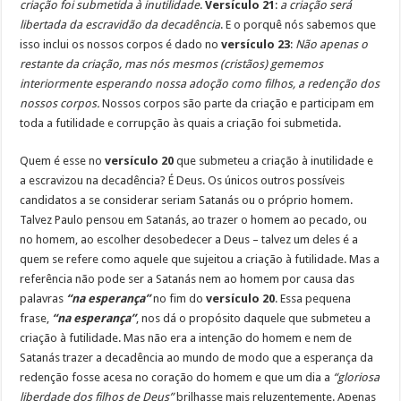
criação foi submetida à inutilidade
.
Versículo 21
:
a criação será
libertada da escravidão da decadência
. E o porquê nós sabemos que
isso inclui os nossos corpos é dado no
versículo 23
:
Não apenas o
restante da criação, mas nós mesmos (cristãos) gememos
interiormente esperando nossa adoção como filhos, a redenção dos
nossos corpos.
Nossos corpos são parte da criação e participam em
toda a futilidade e corrupção às quais a criação foi submetida.
Quem é esse no
versículo 20
que submeteu a criação à inutilidade e
a escravizou na decadência? É Deus. Os únicos outros possíveis
candidatos a se considerar seriam Satanás ou o próprio homem.
Talvez Paulo pensou em Satanás, ao trazer o homem ao pecado, ou
no homem, ao escolher desobedecer a Deus – talvez um deles é a
quem se refere como aquele que sujeitou a criação à futilidade. Mas a
referência não pode ser a Satanás nem ao homem por causa das
palavras
“na esperança”
no fim do
versículo 20
. Essa pequena
frase,
“na esperança”
, nos dá o propósito daquele que submeteu a
criação à futilidade. Mas não era a intenção do homem e nem de
Satanás trazer a decadência ao mundo de modo que a esperança da
redenção fosse acesa no coração do homem e que um dia a
“gloriosa
liberdade dos filhos de Deus”
brilhasse mais reluzentemente. Apenas