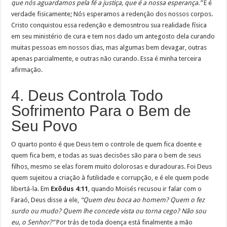
que nós aguardamos pela fé a justiça, que é a nossa esperança.”
E é
verdade fisicamente; Nós esperamos a redenção dos nossos corpos.
Cristo conquistou essa redenção e demosntrou sua realidade física
em seu ministério de cura e tem nos dado um antegosto dela curando
muitas pessoas em nossos dias, mas algumas bem devagar, outras
apenas parcialmente, e outras não curando. Essa é minha terceira
afirmação.
4. Deus Controla Todo
Sofrimento Para o Bem de
Seu Povo
O quarto ponto é que Deus tem o controle de quem fica doente e
quem fica bem, e todas as suas decisões são para o bem de seus
filhos, mesmo se elas forem muito dolorosas e duradouras. Foi Deus
quem sujeitou a criação à futilidade e corrupção, e é ele quem pode
libertá-la. Em
Exôdus 4:11
, quando Moisés recusou ir falar com o
Faraó, Deus disse a ele,
“Quem deu boca ao homem? Quem o fez
surdo ou mudo? Quem lhe concede vista ou torna cego? Não sou
eu, o Senhor?”
Por trás de toda doença está finalmente a mão