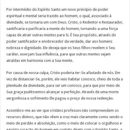
Por intermédio do Espírito Santo um novo princípio de poder
espiritual e mental seria trazido ao homem, o qual, associado à
divindade, se tornaria um com Deus. Cristo, o Redentor e Restaurador,
santificaria e purificaria a mente do homem, tornando-a uma força
capaz de atrair outras mentes para Si. É Seu propósito, através do
poder santificador e enobrecedor da verdade, dar aos homens
nobreza e dignidade. Ele deseja que os Seus filhos revelem o Seu
caráter, exerçam Sua influência, para que outras mentes sejam
atraídas em harmonia com a Sua mente.
Por causa de nossa culpa, Cristo poderia ter-Se afastado de nós. Em
vez de distanciar-Se, porém, ele veio habitar conosco, cheio de toda a
plenitude da divindade, para ser um conosco, para que por meio de
Sua graça pudéssemos alcançar a perfeição. Através de uma morte
vergonhosa e sofrimento Ele pagou o preço de nossa redenção.
Assombro-me ao ver que cristãos professos não compreendem os
recursos divinos, que não vêem a cruz mais claramente como sendo o
meio de perdão e absolvição, como o meio de colocar o orgulhoso e
egoísta coração do homem em contato direto com o Espírito Santo, a