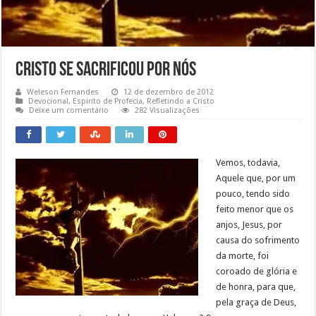
Cristo se sacrificou por nós
Weleson Fernandes
12 de dezembro de 2012
Devocional
,
Espirito de Profecia
,
Refletindo a Cristo
Deixe um comentário
282 Visualizações
Vemos, todavia,
Aquele que, por um
pouco, tendo sido
feito menor que os
anjos, Jesus, por
causa do sofrimento
da morte, foi
coroado de glória e
de honra, para que,
pela graça de Deus,