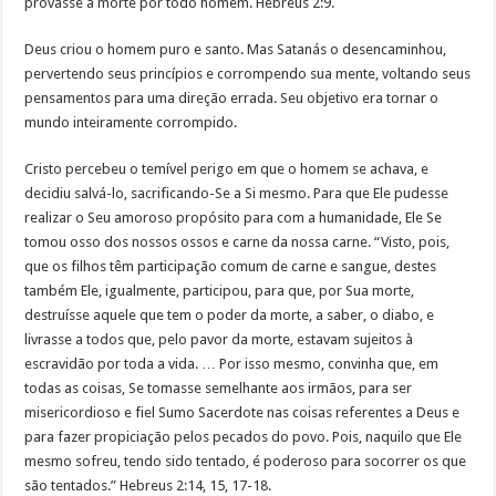
provasse a morte por todo homem. Hebreus 2:9.
Deus criou o homem puro e santo. Mas Satanás o desencaminhou,
pervertendo seus princípios e corrompendo sua mente, voltando seus
pensamentos para uma direção errada. Seu objetivo era tornar o
mundo inteiramente corrompido.
Cristo percebeu o temível perigo em que o homem se achava, e
decidiu salvá-lo, sacrificando-Se a Si mesmo. Para que Ele pudesse
realizar o Seu amoroso propósito para com a humanidade, Ele Se
tomou osso dos nossos ossos e carne da nossa carne.
“Visto, pois,
que os filhos têm participação comum de carne e sangue, destes
também Ele, igualmente, participou, para que, por Sua morte,
destruísse aquele que tem o poder da morte, a saber, o diabo, e
livrasse a todos que, pelo pavor da morte, estavam sujeitos à
escravidão por toda a vida. … Por isso mesmo, convinha que, em
todas as coisas, Se tomasse semelhante aos irmãos, para ser
misericordioso e fiel Sumo Sacerdote nas coisas referentes a Deus e
para fazer propiciação pelos pecados do povo. Pois, naquilo que Ele
mesmo sofreu, tendo sido tentado, é poderoso para socorrer os que
são tentados.” Hebreus 2:14, 15, 17-18.