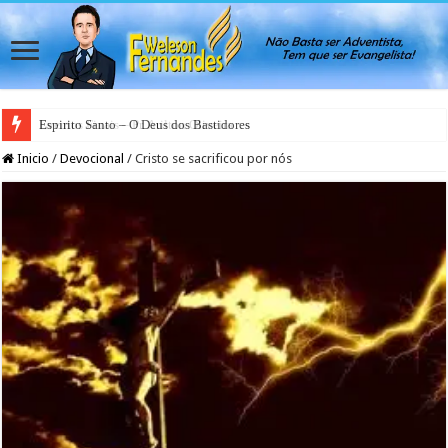
Espirito Santo – O Deus dos Bastidores
Inicio
/
Devocional
/
Cristo se sacrificou por nós