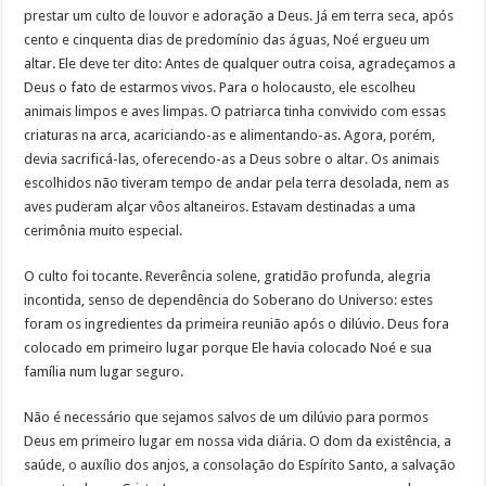
prestar um culto de louvor e adoração a Deus. Já em terra seca, após
cento e cinquenta dias de predomínio das águas, Noé ergueu um
altar. Ele deve ter dito: Antes de qualquer outra coisa, agradeçamos a
Deus o fato de estarmos vivos. Para o holocausto, ele escolheu
animais limpos e aves limpas. O patriarca tinha convivido com essas
criaturas na arca, acariciando-as e alimentando-as. Agora, porém,
devia sacrificá-las, oferecendo-as a Deus sobre o altar. Os animais
escolhidos não tiveram tempo de andar pela terra desolada, nem as
aves puderam alçar vôos altaneiros. Estavam destinadas a uma
cerimônia muito especial.
O culto foi tocante. Reverência solene, gratidão profunda, alegria
incontida, senso de dependência do Soberano do Universo: estes
foram os ingredientes da primeira reunião após o dilúvio. Deus fora
colocado em primeiro lugar porque Ele havia colocado Noé e sua
família num lugar seguro.
Não é necessário que sejamos salvos de um dilúvio para pormos
Deus em primeiro lugar em nossa vida diária. O dom da existência, a
saúde, o auxílio dos anjos, a consolação do Espírito Santo, a salvação