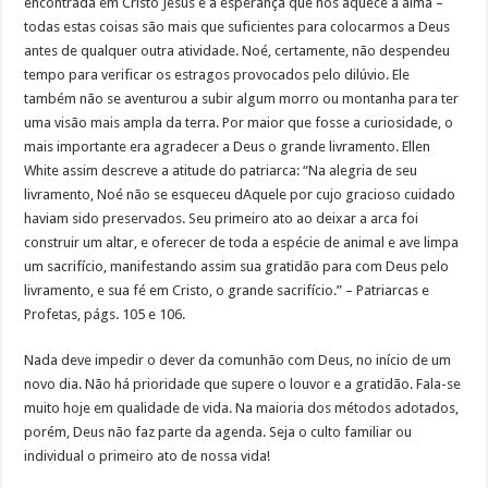
encontrada em Cristo Jesus e a esperança que nos aquece a alma –
todas estas coisas são mais que suficientes para colocarmos a Deus
antes de qualquer outra atividade. Noé, certamente, não despendeu
tempo para verificar os estragos provocados pelo dilúvio. Ele
também não se aventurou a subir algum morro ou montanha para ter
uma visão mais ampla da terra. Por maior que fosse a curiosidade, o
mais importante era agradecer a Deus o grande livramento. Ellen
White assim descreve a atitude do patriarca: “Na alegria de seu
livramento, Noé não se esqueceu dAquele por cujo gracioso cuidado
haviam sido preservados. Seu primeiro ato ao deixar a arca foi
construir um altar, e oferecer de toda a espécie de animal e ave limpa
um sacrifício, manifestando assim sua gratidão para com Deus pelo
livramento, e sua fé em Cristo, o grande sacrifício.” – Patriarcas e
Profetas, págs. 105 e 106.
Nada deve impedir o dever da comunhão com Deus, no início de um
novo dia. Não há prioridade que supere o louvor e a gratidão. Fala-se
muito hoje em qualidade de vida. Na maioria dos métodos adotados,
porém, Deus não faz parte da agenda. Seja o culto familiar ou
individual o primeiro ato de nossa vida!