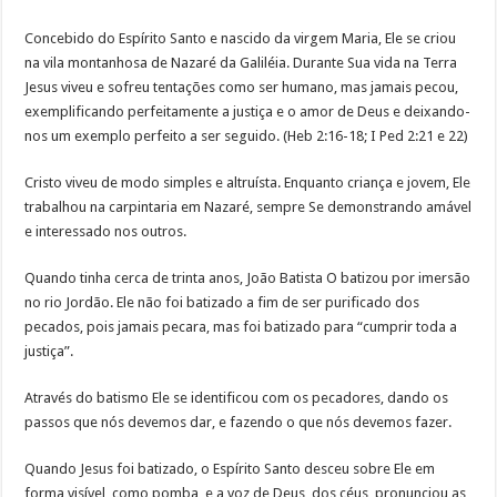
Concebido do Espírito Santo e nascido da virgem Maria, Ele se criou
na vila montanhosa de Nazaré da Galiléia. Durante Sua vida na Terra
Jesus viveu e sofreu tentações como ser humano, mas jamais pecou,
exemplificando perfeitamente a justiça e o amor de Deus e deixando-
nos um exemplo perfeito a ser seguido. (Heb 2:16-18; I Ped 2:21 e 22)
Cristo viveu de modo simples e altruísta. Enquanto criança e jovem, Ele
trabalhou na carpintaria em Nazaré, sempre Se demonstrando amável
e interessado nos outros.
Quando tinha cerca de trinta anos, João Batista O batizou por imersão
no rio Jordão. Ele não foi batizado a fim de ser purificado dos
pecados, pois jamais pecara, mas foi batizado para “cumprir toda a
justiça”.
Através do batismo Ele se identificou com os pecadores, dando os
passos que nós devemos dar, e fazendo o que nós devemos fazer.
Quando Jesus foi batizado, o Espírito Santo desceu sobre Ele em
forma visível, como pomba, e a voz de Deus, dos céus, pronunciou as