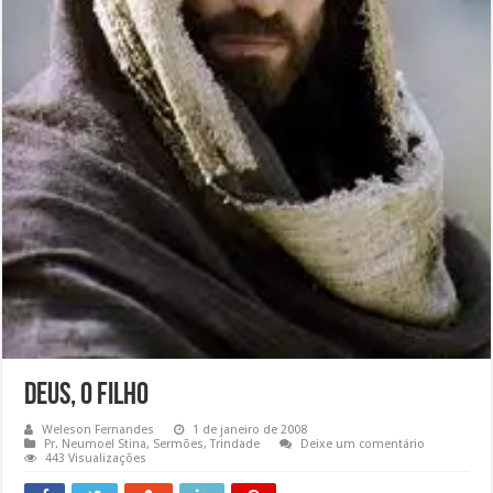
Deus, o Filho
Weleson Fernandes
1 de janeiro de 2008
Pr. Neumoel Stina
,
Sermões
,
Trindade
Deixe um comentário
443 Visualizações