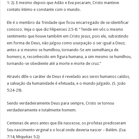
1: 2). E mesmo depois que Adão e Eva pecaram, Cristo manteve
contato íntimo e constante com o mundo.
Ele é o membro da Trindade que ficou encarregado de se identificar
conosco. Veja o que diz Filipenses 2:5-8: “Tende em vós o mesmo
sentimento que houve também em Cristo Jesus, pois ele, subsistindo
em forma de Deus, não julgou como usurpação o ser igual a Deus;
antes a si mesmo se humilhou, tornando-Se em semelhança de
homens; e, reconhecido em figura humana, a sim mesmo se humilhou,
tornando-se obediente até a morte e morte de cruz.”
Através dEle o caráter de Deus é revelado aos seres humanos caídos,
a salvação da humanidade é efetuada, e o mundo julgado. (S. João
5:24-29).
Sendo verdadeiramente Deus para sempre, Cristo se tornou
verdadeiramente e totalmente homem.
Centenas de anos antes que Ele nascesse, os profetas predisseram
Seu nascimento virginal e o local onde deveria nascer – Belém. (Isa
7:14; Miquéias 5:2)