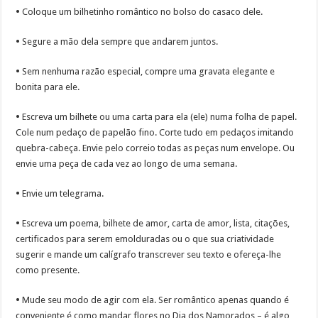
•
Coloque um bilhetinho romântico no bolso do casaco dele.
•
Segure a mão dela sempre que andarem juntos.
•
Sem nenhuma razão especial, compre uma gravata elegante e
bonita para ele.
•
Escreva um bilhete ou uma carta para ela (ele) numa folha de papel.
Cole num pedaço de papelão fino. Corte tudo em pedaços imitando
quebra-cabeça. Envie pelo correio todas as peças num envelope. Ou
envie uma peça de cada vez ao longo de uma semana.
•
Envie um telegrama.
•
Escreva um poema, bilhete de amor, carta de amor, lista, citações,
certificados para serem emolduradas ou o que sua criatividade
sugerir e mande um calígrafo transcrever seu texto e ofereça-lhe
como presente.
•
Mude seu modo de agir com ela. Ser romântico apenas quando é
conveniente é como mandar flores no Dia dos Namorados – é algo