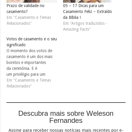
Prazo de validade no
05 – 17 Dicas para um
casamento?
Casamento Feliz – Extraído
Em "Casamento e Temas
da Bíblia !
Relacionados"
Em "Artigos traduzidos -
Amazing Facts"
Votos de casamento e o seu
significado
O momento dos votos de
casamento é um dos mais
bonitos e importantes
da cerimônia. E é
um privilégio para um
pastor pode levar os noivos
Em "Casamento e Temas
a fazerem esses votos no
Relacionados"
dia em que eles selam uma
aliança com Deus, dando
início a uma nova vida
como marido e
Descubra mais sobre Weleson
mulher. Todas as vezes que
Fernandes
ouço os noivos…
Assine para receber nossas notícias mais recentes por e-