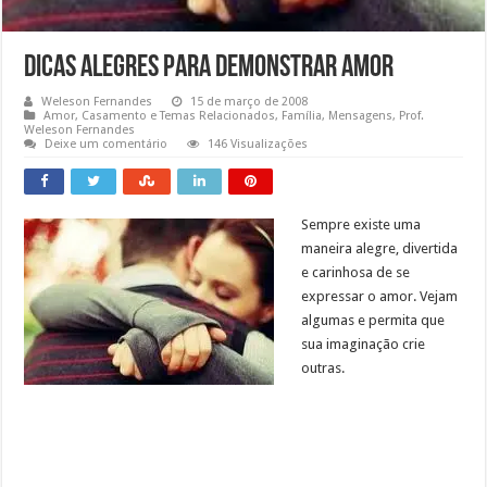
Dicas alegres para demonstrar amor
Weleson Fernandes
15 de março de 2008
Amor
,
Casamento e Temas Relacionados
,
Família
,
Mensagens
,
Prof.
Weleson Fernandes
Deixe um comentário
146 Visualizações
Sempre existe uma
maneira alegre, divertida
e carinhosa de se
expressar o amor. Vejam
algumas e permita que
sua imaginação crie
outras.