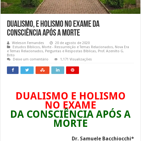
Dualismo, e Holismo no exame da
consciência após a morte
Weleson Fernandes
20 de agosto de 2020
Estudos Bíblicos
,
Morte - Ressurreição e Temas Relacionados
,
Nova Era
e Temas Relacionados
,
Perguntas e Respostas Bíblicas
,
Prof. Azenilto G.
Brito
Deixe um comentário
1,171 Visualizações
DUALISMO E HOLISMO
NO EXAME
DA CONSCIÊNCIA APÓS A
MORTE
Dr. Samuele Bacchiocchi*