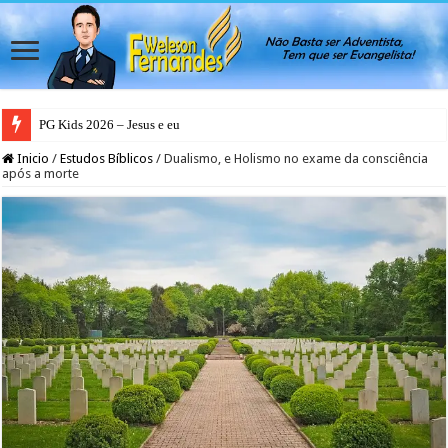
PG Kids 2026 – Jesus e eu
PG Teens 2026 – A Luz do Mundo
Inicio
/
Estudos Bíblicos
/
Dualismo, e Holismo no exame da consciência
após a morte