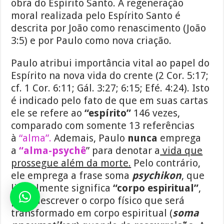
obra do Espírito Santo. A regeneração
moral realizada pelo Espírito Santo é
descrita por João como renascimento (João
3:5) e por Paulo como nova criação.
Paulo atribui importância vital ao papel do
Espírito na nova vida do crente (2 Cor. 5:17;
cf. 1 Cor. 6:11; Gál. 3:27; 6:15; Efé. 4:24). Isto
é indicado pelo fato de que em suas cartas
ele se refere ao
“espírito”
146 vezes,
comparado com somente 13 referências
à
“alma”.
Ademais, Paulo
nunca
emprega
a
“alma-psychê
” para denotar a
vida que
prossegue além da morte.
Pelo contrário,
ele emprega a frase soma
psychikon
, que
literalmente significa
“corpo espiritual”
,
para descrever o corpo físico que será
transformado em corpo espiritual (
soma