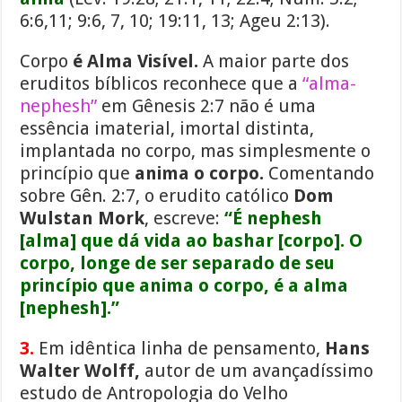
6:6,11; 9:6, 7, 10; 19:11, 13; Ageu 2:13).
Corpo
é Alma Visível.
A maior parte dos
eruditos bíblicos reconhece que a
“alma-
nephesh”
em Gênesis 2:7 não é uma
essência imaterial, imortal distinta,
implantada no corpo, mas simplesmente o
princípio que
anima o corpo.
Comentando
sobre Gên. 2:7, o erudito católico
Dom
Wulstan Mork
, escreve:
“É nephesh
[alma] que dá vida ao bashar [corpo]. O
corpo, longe de ser separado de seu
princípio que anima o corpo, é a alma
[nephesh].”
3.
Em idêntica linha de pensamento,
Hans
Walter Wolff,
autor de um avançadíssimo
estudo de Antropologia do Velho