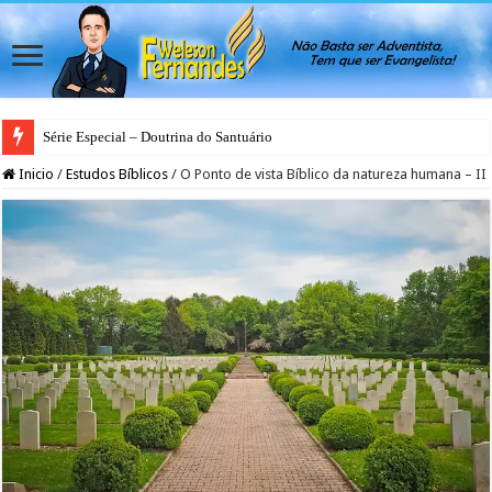
Série Especial – Doutrina do Santuário
Antes da Porta se Fechar: A Mensagem Profética do Santuário Celestial
Inicio
/
Estudos Bíblicos
/
O Ponto de vista Bíblico da natureza humana – II