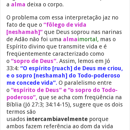
a
alma
deixa o corpo.
O problema com essa interpretação jaz no
fato de que o
“fôlego de vida
[neshamah]”
que Deus soprou nas narinas
de Adão não foi uma
alma
imortal,
mas o
Espírito divino que transmite vida e é
freqüentemente caracterizado como
o
“sopro de Deus”.
Assim, lemos em Jó
33:4:
“O espírito [ruach] de Deus me criou,
e o sopro [neshamah] do Todo-poderoso
me concede vida”.
O paralelismo entre
o
“espírito de Deus” e “o sopro do Todo-
poderoso”,
que se acha com freqüência na
Bíblia (Jó 27:3; 34:14-15), sugere que os dois
termos são
usados
intercambiavelmente
porque
ambos fazem referência ao dom da vida