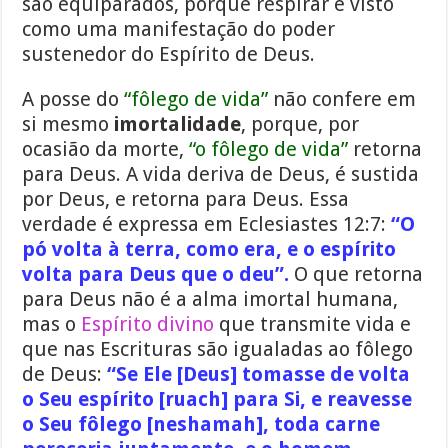
são equiparados, porque respirar é visto
como uma manifestação do poder
sustenedor do Espírito de Deus.
A posse do
“fôlego de vida”
não confere em
si mesmo
imortalidade
, porque, por
ocasião da morte,
“o fôlego de vida”
retorna
para Deus. A vida deriva de Deus, é sustida
por Deus, e retorna para Deus. Essa
verdade é expressa em Eclesiastes 12:7:
“O
pó volta à terra, como era, e o espírito
volta para Deus que o deu”.
O que retorna
para Deus não é a alma imortal humana,
mas o
Espírito divino
que transmite vida e
que nas Escrituras são igualadas ao fôlego
de Deus:
“Se Ele [Deus] tomasse de volta
o Seu espírito [ruach] para Si, e reavesse
o Seu fôlego [neshamah], toda carne