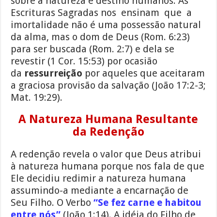
sobre a natureza e destino humanos. As
Escrituras Sagradas nos ensinam que a
imortalidade não é uma possessão natural
da alma, mas o dom de Deus (Rom. 6:23)
para ser buscada (Rom. 2:7) e dela se
revestir (1 Cor. 15:53) por ocasião
da
ressurreição
por aqueles que aceitaram
a graciosa provisão da salvação (João 17:2-3;
Mat. 19:29).
A Natureza Humana Resultante
da Redenção
A redenção revela o valor que Deus atribui
à natureza humana porque nos fala de que
Ele decidiu redimir a natureza humana
assumindo-a mediante a encarnação de
Seu Filho. O Verbo
“Se fez carne e habitou
entre nós”
(João 1:14). A idéia do Filho de