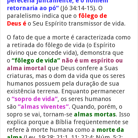
pereceria juntamente, e o homem
retornaria ao pó”
(Jó 34:14-15). O
paralelismo indica que o
fôlego de
Deus é
o Seu Espírito transmissor de vida.
O fato de que a morte é caracterizada como
a retirada do fôlego de vida (o Espírito
divino que concede vida), demonstra que
o
“fôlego de vida”
não é um espírito ou
alma imortal
que Deus confere a Suas
criaturas, mas o dom da vida que os seres
humanos possuem pela duração de sua
existência terrena. Enquanto permanecer
o
“sopro de vida”
, os seres humanos
são
“almas viventes”.
Quando, porém, o
sopro se vai, tornam-se
almas mortas
. Isso
explica porque a Bíblia freqüentemente se
refere à morte humana como a
morte da
alma
(Lev. 19:28; 21:1, 11; 22:4; Núm. 5:2;