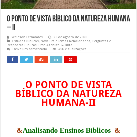
O Ponto de vista Bíblico da natureza humana
– II
Weleson Fernandes
20 de agosto de 2020
Estudos Bíblicos
,
Nova Era e Temas Relacionados
,
Perguntas e
Respostas Bíblicas
,
Prof. Azenilto G. Brito
Deixe um comentário
456 Visualizações
O PONTO DE VISTA
BÍBLICO DA NATUREZA
HUMANA-II
&
Analisando Ensinos Bíblicos
&