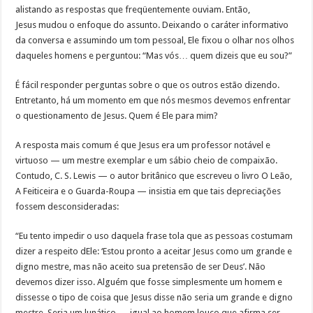
alistando as respostas que freqüentemente ouviam. Então,
Jesus mudou o enfoque do assunto. Deixando o caráter informativo
da conversa e assumindo um tom pessoal, Ele fixou o olhar nos olhos
daqueles homens e perguntou: “Mas vós… quem dizeis que eu sou?”
É fácil responder perguntas sobre o que os outros estão dizendo.
Entretanto, há um momento em que nós mesmos devemos enfrentar
o questionamento de Jesus. Quem é Ele para mim?
A resposta mais comum é que Jesus era um professor notável e
virtuoso — um mestre exemplar e um sábio cheio de compaixão.
Contudo, C. S. Lewis — o autor britânico que escreveu o livro O Leão,
A Feiticeira e o Guarda-Roupa — insistia em que tais depreciações
fossem desconsideradas:
“Eu tento impedir o uso daquela frase tola que as pessoas costumam
dizer a respeito dEle: ‘Estou pronto a aceitar Jesus como um grande e
digno mestre, mas não aceito sua pretensão de ser Deus’. Não
devemos dizer isso. Alguém que fosse simplesmente um homem e
dissesse o tipo de coisa que Jesus disse não seria um grande e digno
mestre. Seria um lunático — igual ao homem louco que afirma ser