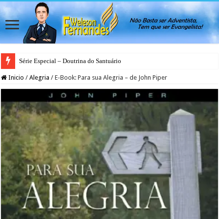
Série Especial – Doutrina do Santuário
Inicio
/
Alegria
/
E-Book: Para sua Alegria – de John Piper