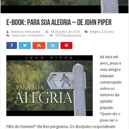
E-Book: Para sua Alegria – de John Piper
Weleson Fernandes
18 de julho de 2010
Alegria
,
E-Books
Deixe um comentário
572 Visualizações
Há dois mil
anos, Jesus e
seus amigos
estavam
conversando
sobre os
rumores da
opinião
popular.
“Quem diz o
povo ser o
Filho do Homem?” Ele lhes perguntou. Os discípulos responderam