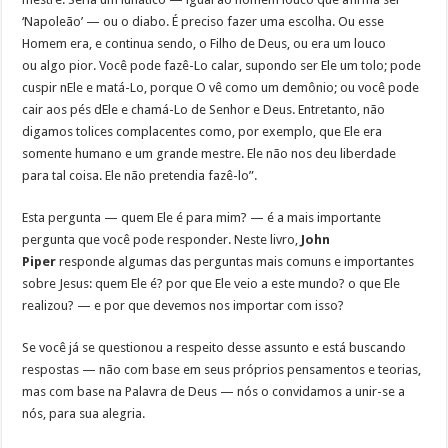
‘Napoleão’ — ou o diabo. É preciso fazer uma escolha. Ou esse
Homem era, e continua sendo, o Filho de Deus, ou era um louco
ou algo pior. Você pode fazê-Lo calar, supondo ser Ele um tolo; pode
cuspir nEle e matá-Lo, porque O vê como um demônio; ou você pode
cair aos pés dEle e chamá-Lo de Senhor e Deus. Entretanto, não
digamos tolices complacentes como, por exemplo, que Ele era
somente humano e um grande mestre. Ele não nos deu liberdade
para tal coisa. Ele não pretendia fazê-lo”.
Esta pergunta — quem Ele é para mim? — é a mais importante
pergunta que você pode responder. Neste livro,
John
Piper
responde algumas das perguntas mais comuns e importantes
sobre Jesus: quem Ele é? por que Ele veio a este mundo? o que Ele
realizou? — e por que devemos nos importar com isso?
Se você já se questionou a respeito desse assunto e está buscando
respostas — não com base em seus próprios pensamentos e teorias,
mas com base na Palavra de Deus — nós o convidamos a unir-se a
nós, para sua alegria.