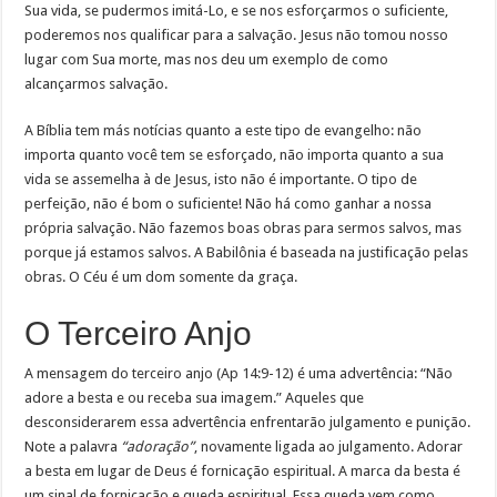
Sua vida, se pudermos imitá-Lo, e se nos esforçarmos o suficiente,
poderemos nos qualificar para a salvação. Jesus não tomou nosso
lugar com Sua morte, mas nos deu um exemplo de como
alcançarmos salvação.
A Bíblia
tem más notícias quanto a este tipo de evangelho: não
importa quanto você tem se esforçado, não importa quanto a sua
vida se assemelha à de Jesus, isto não é importante. O tipo de
perfeição, não é bom o suficiente! Não há como ganhar a nossa
própria salvação. Não fazemos boas obras para sermos salvos, mas
porque já estamos salvos. A Babilônia é baseada na justificação pelas
obras. O Céu é um dom somente da graça.
O Terceiro Anjo
A mensagem do terceiro anjo (Ap 14:9-12) é uma advertência: “Não
adore a besta e ou receba sua imagem.” Aqueles que
desconsiderarem essa advertência enfrentarão julgamento e punição.
Note a palavra
“adoração”
, novamente ligada ao julgamento. Adorar
a besta em lugar de Deus é fornicação espiritual. A marca da besta é
um sinal de fornicação e queda espiritual. Essa queda vem como