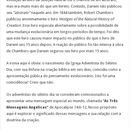
mas era muito mais do que um livreto. Contudo, Darwin não publicou
seu
“abstrato”
naquele ano. Em 1844 também, Robert Chambers
publicou anonimamente o livro
Vestiges of the Natural History of
Creation
. Esse livro especula abertamente sobre a possibilidade de
uma mudança evolucionária em longos períodos de tempo. Foi dito
que este livro causou maior impacto no público do que o livro de
Darwin uns 15 anos depois. A reação do público foi tão intensa à obra
de Chambers que Darwin segurou seu livro por mais 15 anos.
A ironia aqui é obvia: o nascimento da Igreja Adventista do Sétimo
Dia, com sua ênfase na criação bíblica em seis dias, coincidiu como a
apresentação pública do pensamento evolucionário. Isto foi uma
coincidência? Creio que não.
Os adventistas do sétimo dia se consideram comissionados a
apresentar uma mensagem especial ao mundo, chamada
“As Três
Mensagens Angélicas”
de Apocalipse 14:6-12. Nosso propósito
aqui é explorar o significado dessas mensagens e sua relação com a
doutrina da criação.