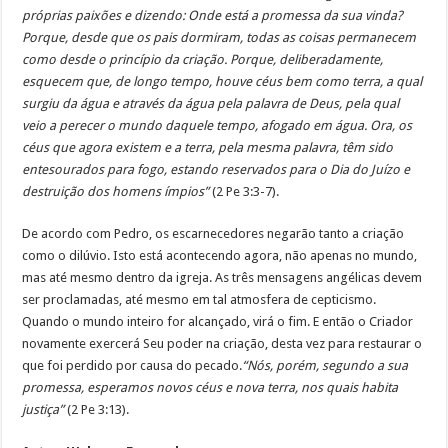
próprias paixões e dizendo: Onde está a promessa da sua vinda?
Porque, desde que os pais dormiram, todas as coisas permanecem
como desde o princípio da criação. Porque, deliberadamente,
esquecem que, de longo tempo, houve céus bem como terra, a qual
surgiu da água e através da água pela palavra de Deus, pela qual
veio a perecer o mundo daquele tempo, afogado em água. Ora, os
céus que agora existem e a terra, pela mesma palavra, têm sido
entesourados para fogo, estando reservados para o Dia do Juízo e
destruição dos homens ímpios”
(2 Pe 3:3-7).
De acordo com Pedro, os escarnecedores negarão tanto a criação
como o dilúvio. Isto está acontecendo agora, não apenas no mundo,
mas até mesmo dentro da igreja. As três mensagens angélicas devem
ser proclamadas, até mesmo em tal atmosfera de cepticismo.
Quando o mundo inteiro for alcançado, virá o fim. E então o Criador
novamente exercerá Seu poder na criação, desta vez para restaurar o
que foi perdido por causa do pecado.
“Nós, porém, segundo a sua
promessa, esperamos novos céus e nova terra, nos quais habita
justiça”
(2 Pe 3:13).