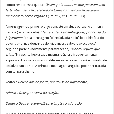
compreender essa queda:
“Assim, pois, todos os que pecaram sem
lei também sem lei perecerão; e todos os que com lei pecaram
mediante lei serão julgados”
(Rm 2:12, cf 1 Tm 2:13-14).
A mensagem do primeiro anjo consiste em duas partes. A primeira
parte é (parafraseada):
“Temei a Deus e dai-lhe glória, por causa do
julgamento.”
Essa mensagem foi enfatizada no início da história do
adventismo, nas doutrinas do juízo investigativo e executivo. A
segunda parte é (novamente parafraseada):
“Adorai Aquele que
criou.”
Na escrita hebraica, a mesma idéia era frequentemente
expressa duas vezes, usando diferentes palavras. Este é um modo de
enfatizar um ponto. A primeira mensagem angélica pode ser tratada
com tal paralelismo:
Temei a Deus e dai-lhe glória, por causa do julgamento,
Adorai a Deus por causa da criação.
Temer a Deus é reverenciá-Lo, e implica a adoração: