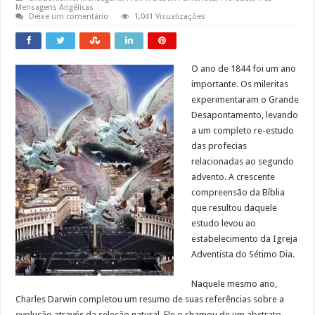
Mensagens Angélicas
Deixe um comentário
1,041 Visualizações
O ano de 1844 foi um ano
importante. Os mileritas
experimentaram o Grande
Desapontamento, levando
a um completo re-estudo
das profecias
relacionadas ao segundo
advento. A crescente
compreensão da Bíblia
que resultou daquele
estudo levou ao
estabelecimento da Igreja
Adventista do Sétimo Dia.
Naquele mesmo ano,
Charles Darwin completou um resumo de suas referências sobre a
evolução através da seleção natural. Ele o chamou de um abstrato,