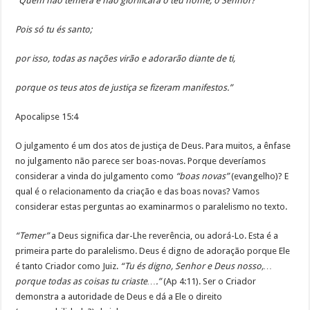
“Quem não temerá e não glorificará o teu nome, ó Senhor?
Pois só tu és santo;
por isso, todas as nações virão e adorarão diante de ti,
porque os teus atos de justiça se fizeram manifestos.”
Apocalipse 15:4
O julgamento é um dos atos de justiça de Deus. Para muitos, a ênfase
no julgamento não parece ser boas-novas. Porque deveríamos
considerar a vinda do julgamento como
“boas novas”
(evangelho)? E
qual é o relacionamento da criação e das boas novas? Vamos
considerar estas perguntas ao examinarmos o paralelismo no texto.
“Temer”
a Deus significa dar-Lhe reverência, ou adorá-Lo. Esta é a
primeira parte do paralelismo. Deus é digno de adoração porque Ele
é tanto Criador como Juiz.
“Tu és digno, Senhor e Deus nosso,…
porque todas as coisas tu criaste….”
(Ap 4:11). Ser o Criador
demonstra a autoridade de Deus e dá a Ele o direito