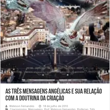
As Três Mensagens Angélicas e sua Relação
com a Doutrina da Criação
Weleson Fernandes
18 de julho de 2010
Criacionismo
,
Mensagens
,
Prof. Weleson Fernandes
,
Profecias
,
Três