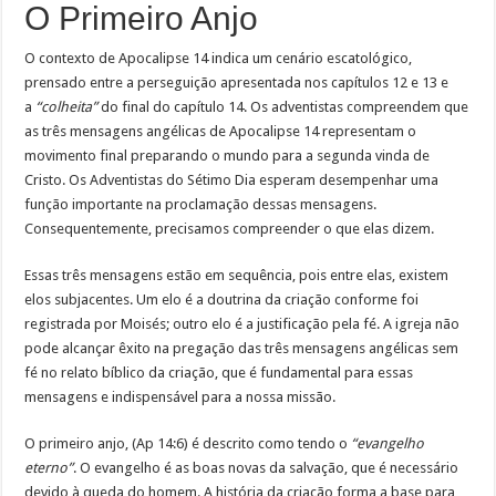
O Primeiro Anjo
O contexto de Apocalipse 14 indica um cenário escatológico,
prensado entre a perseguição apresentada nos capítulos 12 e 13 e
a
“colheita”
do final do capítulo 14. Os adventistas compreendem que
as três mensagens angélicas de Apocalipse 14 representam o
movimento final preparando o mundo para a segunda vinda de
Cristo. Os Adventistas do Sétimo Dia esperam desempenhar uma
função importante na proclamação dessas mensagens.
Consequentemente, precisamos compreender o que elas dizem.
Essas três mensagens estão em sequência, pois entre elas, existem
elos subjacentes. Um elo é a doutrina da criação conforme foi
registrada por Moisés; outro elo é a justificação pela fé. A igreja não
pode alcançar êxito na pregação das três mensagens angélicas sem
fé no relato bíblico da criação, que é fundamental para essas
mensagens e indispensável para a nossa missão.
O primeiro anjo, (Ap 14:6) é descrito como tendo o
“evangelho
eterno”
. O evangelho é as boas novas da salvação, que é necessário
devido à queda do homem. A história da criação forma a base para