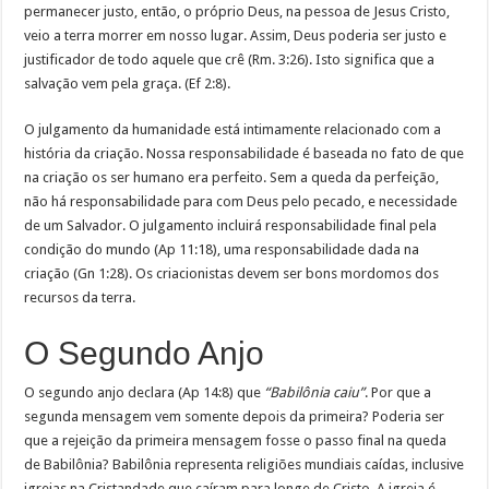
permanecer justo, então, o próprio Deus, na pessoa de Jesus Cristo,
veio a terra morrer em nosso lugar. Assim, Deus poderia ser justo e
justificador de todo aquele que crê (Rm. 3:26). Isto significa que a
salvação vem pela graça. (Ef 2:8).
O julgamento da humanidade está intimamente relacionado com a
história da criação. Nossa responsabilidade é baseada no fato de que
na criação os ser humano era perfeito. Sem a queda da perfeição,
não há responsabilidade para com Deus pelo pecado, e necessidade
de um Salvador. O julgamento incluirá responsabilidade final pela
condição do mundo (Ap 11:18), uma responsabilidade dada na
criação (Gn 1:28). Os criacionistas devem ser bons mordomos dos
recursos da terra.
O Segundo Anjo
O segundo anjo declara (Ap 14:8) que
“Babilônia caiu”
. Por que a
segunda mensagem vem somente depois da primeira? Poderia ser
que a rejeição da primeira mensagem fosse o passo final na queda
de Babilônia? Babilônia representa religiões mundiais caídas, inclusive
igrejas na Cristandade que caíram para longe de Cristo. A igreja é