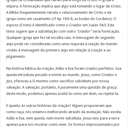
impura. A fornicação implica que algo está tomando o lugar de Cristo.
A Bíblia frequentemente retrata o relacionamento de Cristo e da
igreja como um casamento (cf Ap 19:6-8, as bodas do Cordeiro). O
esposo (Cristo) é identificado como o Criador em Isaías 54:5. Este
texto sugere que a substituição com outro
“criador”
seria fornicação.
Qualquer igreja que fez tal escolha caiu. A mensagem do segundo
anjo pode ser considerada como uma resposta à reação do mundo
cristão à mensagem do primeiro anjo em relação à criação e ao
julgamento.
Na história bíblica da criação, Adão e Eva foram criados perfeitos. Sua
queda introduziu pecado e morte ao mundo. Jesus, como Criador e
Juiz, ofereceu a Si mesmo como sacrifício substituto por nossa
salvação. A salvação, portanto, é puramente uma questão de graça;
deste modo, podemos apenas aceitá-la como um dom, ou rejeitá-la.
E quanto às outras histórias da criação? Alguns propuseram que
como raça, nós estamos melhorando através da evolução. Não existiu
Adão e Eva, nem queda, nem morte substituta. Jesus veio para a terra
apenas para nos mostrar como viver. Se formos impressionados por