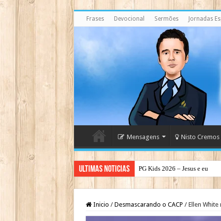
Frases
Devocional
Sermões
Jornadas Esp
Mensagens
Nisto Cremos
Ultimas Noticias
PG Kids 2026 – Jesus e eu
Inicio
/
Desmascarando o CACP
/
Ellen White