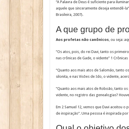
“A Palavra de Deus é suficiente para ilumin
aquele que sinceramente deseja entendê-la” 
Brasileira, 2007).
A que grupo de pro
Aos profetas não canônicos
, ou seja: a
“Os atos, pois, do rei Davi, tanto os primei
nas crônicas de Gade, o vidente” 1 Crônicas 
“Quanto aos mais atos de Salomão, tanto os p
silonita, e nas Visões de Ido, o vidente, ace
“Quanto aos mais atos de Roboão, tanto os p
vidente, no registro das genealogias? Houve
Em 2 Samuel 12, vemos que Davi aceitou o p
de inspiração”. Uma pessoa é inspirada por
Qual o objetivo do