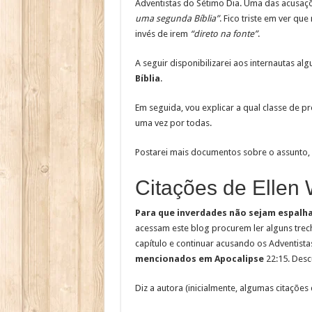
Adventistas do Sétimo Dia. Uma das acusaç
uma segunda Bíblia”
. Fico triste em ver q
invés de irem
“direto na fonte”
.
A seguir disponibilizarei aos internautas al
Bíblia
.
Em seguida, vou explicar a qual classe de pr
uma vez por todas.
Postarei mais documentos sobre o assunto, ma
Citações de Ellen 
Para que inverdades não sejam espalha
acessam este blog procurem ler alguns trech
capítulo e continuar acusando os Adventist
mencionados em Apocalipse
22:15. Desc
Diz a autora (inicialmente, algumas citações 