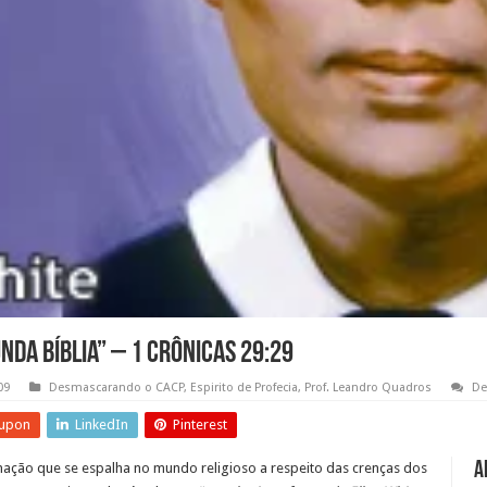
nda Bíblia” – 1 Crônicas 29:29
09
Desmascarando o CACP
,
Espirito de Profecia
,
Prof. Leandro Quadros
De
upon
LinkedIn
Pinterest
A
ção que se espalha no mundo religioso a respeito das crenças dos