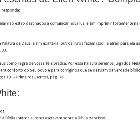
 responda:
ela] não estão destinados a comunicar nova luz; e sim imprimir fortemente na
alavra de Deus, e sim exaltá-la (outros livros fazem isso!) e atrair para ela a
 93.
eus como regra de vossa fé e prática. Por essa Palavra seremos julgados. Nel
para conforto do Seu povo e para corrigir os que se desviam da verdade bíbl
os 10″ – Primeiros Escritos, pág. 78.
hite:
os;
 à Bíblia (outros autores escrevem sobre a Bíblia para isso)