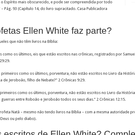
ar o Espírito mais obscurecido, e pode ser compreendida por todo
– Pág. 93 (Capítulo 14, do livro supracitado. Casa Publicadora
fetas Ellen White faz parte?
queles que não têm livros na Bíblia:
ros como os últimos, eis que estão escritos nas crônicas, registrados por Samuel
29:29.
rimeiros como os últimos, porventura, não estão escritos no Livro da História
rca de Jeroboão, filho de Nebate?” 2 Crônicas 9:29.
rimeiros como os últimos, porventura, não estão escritos no Livro da História
 guerras entre Roboão e Jeroboão todos os seus dias.” 2 Crônicas 12:15.
rofeta Natã – mesmo não tendo livros na Bíblia – com a mesma autoridade pr
 Deus ou pelo diabo).
s escritos de Ellen White? Compl