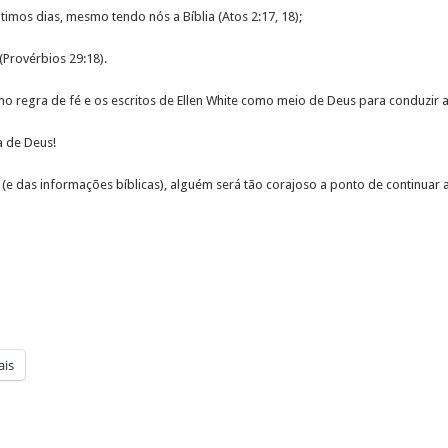
imos dias, mesmo tendo nós a Bíblia (Atos 2:17, 18);
Provérbios 29:18).
mo regra de fé e os escritos de Ellen White como meio de Deus para conduzir
a de Deus!
 (e das informações bíblicas), alguém será tão corajoso a ponto de continuar
is