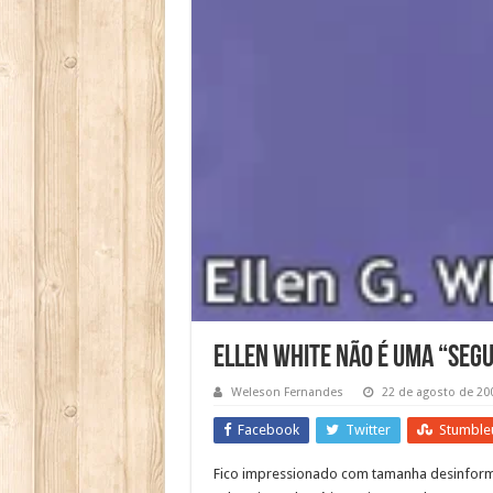
Ellen White não é uma “segu
Weleson Fernandes
22 de agosto de 20
Facebook
Twitter
Stumble
Fico impressionado com tamanha desinforma