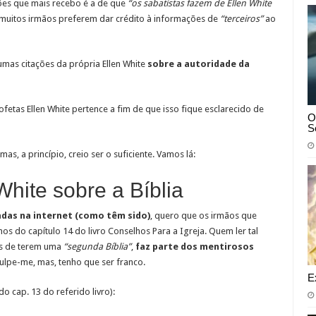
ões que mais recebo é a de que
“os sabatistas fazem de Ellen White
ue muitos irmãos preferem dar crédito à informações de
“terceiros”
ao
gumas citações da própria Ellen White
s
obre a autoridade da
ofetas Ellen White pertence a fim de que isso fique esclarecido de
O
S
s, a princípio, creio ser o suficiente. Vamos lá:
White sobre a Bíblia
das na internet (como têm sido)
, quero que os irmãos que
os do capítulo 14 do livro Conselhos Para a Igreja. Quem ler tal
as de terem uma
“segunda Bíblia”
,
faz parte dos mentirosos
ulpe-me, mas, tenho que ser franco.
E
do cap. 13 do referido livro):