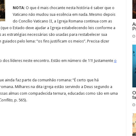
NOTA:
O que é mais chocante nesta história é saber que o
Vaticano não mudou sua essência em nada. Mesmo depois
do Concílio Vaticano II, a Igreja Romana continua com as
A
 (que o Estado deve ajudar a Igreja estabelecendo leis conforme a
P
as as estratégias necessárias são usadas para restabelecer sua
guiados pelo lema: “os fins justificam os meios”. Precisa dizer
 dos líderes neste encontro. Estão em número de 11! Justamente
o
que ainda faz parte da comunhão romana: “É certo que há
romana. Milhares na dita igreja estão servindo a Deus segundo a
O
essas almas com compadecida ternura, educadas como são em uma
f
onflito
, p. 565).