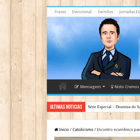
Frases
Devocional
Sermões
Jornadas Esp
Mensagens
Nisto Cremos
Ultimas Noticias
Série Especial – Doutrina do S
Inicio
/
Catolicismo
/
Encontro ecumênico par