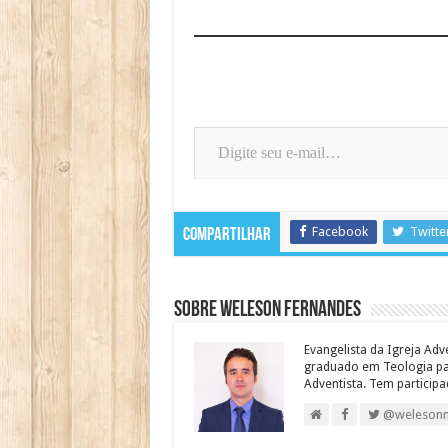
Digite seu e-mail…
Facebook
Twitte
Compartilhar
Sobre Weleson Fernandes
Evangelista da Igreja Adv
graduado em Teologia para
Adventista. Tem particip
@weleson