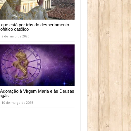
 que está por trás do despertamento
rofético católico
9 de maio de 2025
 Adoração à Virgem Maria e às Deusas
agãs
10 de março de 2025