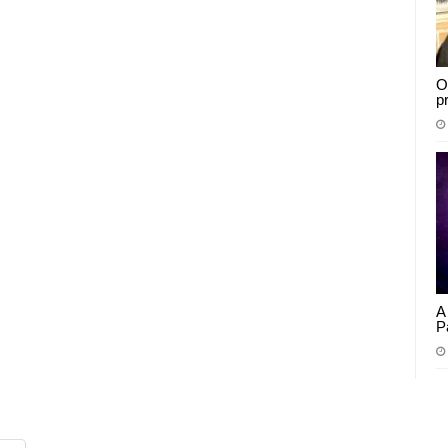
O
p
A
P