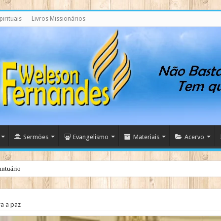
irituais
Livros Missionários
Sermões
Evangelismo
Materiais
Acervo
antuário
a a paz