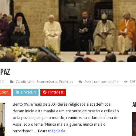
 paz
011
Catolicismo
,
Ecumenismo
,
Profecias
Deixe um comentário
393
upon
LinkedIn
Pinterest
A
Bento XVI e mais de 300 líderes religiosos e académicos
deram início esta manhã a um encontro de oração e reflexão
pela paz e a justiça no mundo, reunidos na cidade italiana de
Assis, sob o lema “Nunca mais a guerra, nunca mais o
terrorismo”…
Fonte:
Ecclesia