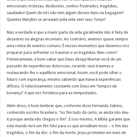
emocionais: tristezas, desilusões, sonhos frustrados, tragédias,
saudades! Quem de nós não tem algum desses itens na bagagem?
Quantas Marylins se arrastam pela vida sem seus Tonys?
Mas a verdade é que a maior parte da vida geralmente não é feita de
desastres ou alegrias incomuns. Ao contrário, vivemos quase sempre
uma rotina de eventos comuns. É nesses momentos que devemos nos
preparar para enfrentar os traumas e as tragédias. Mas como?
Primeiramente, é bom saber que Deus deseja libertar você de um
passado de experiências dolorosas, curando seus traumas e
restaurando-lhe o equilíbrio emocional. Assim, você pode olhar o
futuro com esperança, mesmo sabendo que haverá experiências
difíceis. O relacionamento constante com Deus em “tempos de
bonança” é que nos fortalece para as tempestades.
Além disso, é bom lembrar que, conforme disse Fernando Sabino,
conhecido escritor brasileiro, “no fim tudo dá certo; se ainda não deu
é porque ainda não chegou o fim”. É isso mesmo. A Bíblia garante que
este mundo terá um fim feliz para os que acreditam nisso – o fim das
tragédias, o fim da dor, o fim da morte. Jesus prometeu em mais de