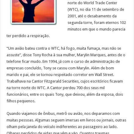
norte do World Trade Center
(WTC), no dia 11 de setembro de
2001, até o desabamento da
segunda torre, foram eternos 102
minutos em que o mundo parecia
ter perdido a respiração.
“Um avião bateu contra o WTC, há fogo, muita fumaça, mas não se
assuste”, disse Tony Rocha à sua mulher, Marylin Marques, antes de o
telefone ficar mudo. Em 1994, já com o curso de administração de
empresas concluído, Tony se casou com Marylin. Além de bom
marido e pai, ele se tornou respeitado corretor em Wall Street.
Trabalhava na Cantor Fitzgerald Securities, cujos escritórios ficavam
na torre norte do WTC. A Cantor perdeu 700 dos seus mil
funcionários, entre os quais Tony, que deixou, além da esposa, dois
filhos pequenos.
Quando viajamos de ônibus, metrô ou avião, nos deparamos com
muitas pessoas. Algumas seguem imersas em livros ou jornais, outras
olham pela janela do veículo indiferentes ao passageiro ao lado.
Olhares perdidos de vidas que vêm e vão. Quantos traumas