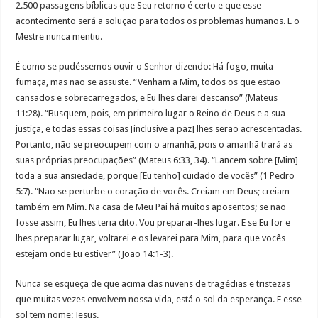
2.500 passagens bíblicas que Seu retorno é certo e que esse
acontecimento será a solução para todos os problemas humanos. E o
Mestre nunca mentiu.
É como se pudéssemos ouvir o Senhor dizendo: Há fogo, muita
fumaça, mas não se assuste. “Venham a Mim, todos os que estão
cansados e sobrecarregados, e Eu lhes darei descanso” (Mateus
11:28). “Busquem, pois, em primeiro lugar o Reino de Deus e a sua
justiça, e todas essas coisas [inclusive a paz] lhes serão acrescentadas.
Portanto, não se preocupem com o amanhã, pois o amanhã trará as
suas próprias preocupações” (Mateus 6:33, 34). “Lancem sobre [Mim]
toda a sua ansiedade, porque [Eu tenho] cuidado de vocês” (1 Pedro
5:7). “Nao se perturbe o coração de vocês. Creiam em Deus; creiam
também em Mim. Na casa de Meu Pai há muitos aposentos; se não
fosse assim, Eu lhes teria dito. Vou preparar-lhes lugar. E se Eu for e
lhes preparar lugar, voltarei e os levarei para Mim, para que vocês
estejam onde Eu estiver” (João 14:1-3).
Nunca se esqueça de que acima das nuvens de tragédias e tristezas
que muitas vezes envolvem nossa vida, está o sol da esperança. E esse
sol tem nome: Jesus.