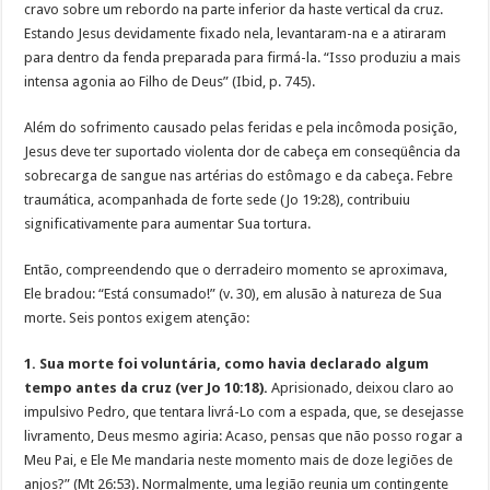
cravo sobre um rebordo na parte inferior da haste vertical da cruz.
Estando Jesus devidamente fixado nela, levantaram-na e a atiraram
para dentro da fenda preparada para firmá-la. “Isso produziu a mais
intensa agonia ao Filho de Deus” (Ibid, p. 745).
Além do sofrimento causado pelas feridas e pela incômoda posição,
Jesus deve ter suportado violenta dor de cabeça em conseqüência da
sobrecarga de sangue nas artérias do estômago e da cabeça. Febre
traumática, acompanhada de forte sede (Jo 19:28), contribuiu
significativamente para aumentar Sua tortura.
Então, compreendendo que o derradeiro momento se aproximava,
Ele bradou: “Está consumado!” (v. 30), em alusão à natureza de Sua
morte. Seis pontos exigem atenção:
1. Sua morte foi voluntária, como havia declarado algum
tempo antes da cruz (ver Jo 10:18).
Aprisionado, deixou claro ao
impulsivo Pedro, que tentara livrá-Lo com a espada, que, se desejasse
livramento, Deus mesmo agiria: Acaso, pensas que não posso rogar a
Meu Pai, e Ele Me mandaria neste momento mais de doze legiões de
anjos?” (Mt 26:53). Normalmente, uma legião reunia um contingente