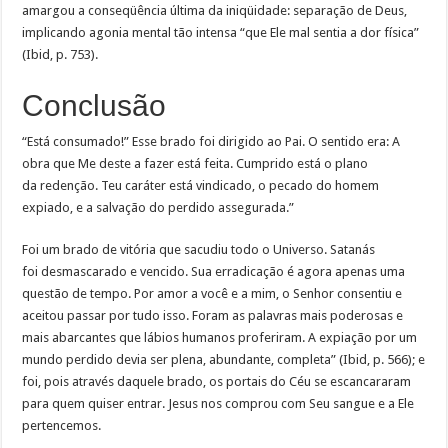
amargou a conseqüência última da iniqüidade: separação de Deus,
implicando agonia mental tão intensa “que Ele mal sentia a dor física”
(Ibid, p. 753).
Conclusão
“Está consumado!” Esse brado foi dirigido ao Pai. O sentido era: A
obra que Me deste a fazer está feita. Cumprido está o plano
da redenção. Teu caráter está vindicado, o pecado do homem
expiado, e a salvação do perdido assegurada.”
Foi um brado de vitória que sacudiu todo o Universo. Satanás
foi desmascarado e vencido. Sua erradicação é agora apenas uma
questão de tempo. Por amor a você e a mim, o Senhor consentiu e
aceitou passar por tudo isso. Foram as palavras mais poderosas e
mais abarcantes que lábios humanos proferiram. A expiação por um
mundo perdido devia ser plena, abundante, completa” (Ibid, p. 566); e
foi, pois através daquele brado, os portais do Céu se escancararam
para quem quiser entrar. Jesus nos comprou com Seu sangue e a Ele
pertencemos.