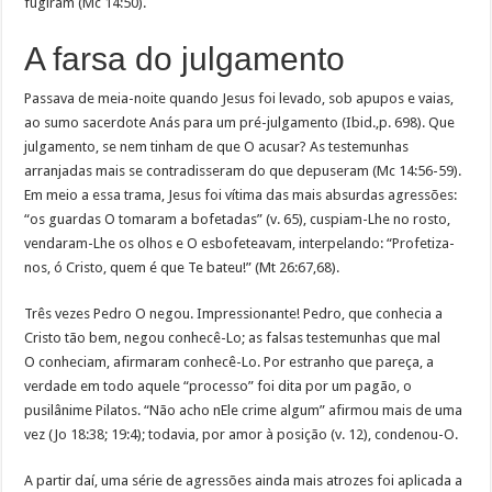
fugiram (Mc 14:50).
A farsa do julgamento
Passava de meia-noite quando Jesus foi levado, sob apupos e vaias,
ao sumo sacerdote Anás para um pré-julgamento (Ibid.,p. 698). Que
julgamento, se nem tinham de que O acusar? As testemunhas
arranjadas mais se contradisseram do que depuseram (Mc 14:56-59).
Em meio a essa trama, Jesus foi vítima das mais absurdas agressões:
“os guardas O tomaram a bofetadas” (v. 65), cuspiam-Lhe no rosto,
vendaram-Lhe os olhos e O esbofeteavam, interpelando: “Profetiza-
nos, ó Cristo, quem é que Te bateu!” (Mt 26:67,68).
Três vezes Pedro O negou. Impressionante! Pedro, que conhecia a
Cristo tão bem, negou conhecê-Lo; as falsas testemunhas que mal
O conheciam, afirmaram conhecê-Lo. Por estranho que pareça, a
verdade em todo aquele “processo” foi dita por um pagão, o
pusilânime Pilatos. “Não acho nEle crime algum” afirmou mais de uma
vez (Jo 18:38; 19:4); todavia, por amor à posição (v. 12), condenou-O.
A partir daí, uma série de agressões ainda mais atrozes foi aplicada a