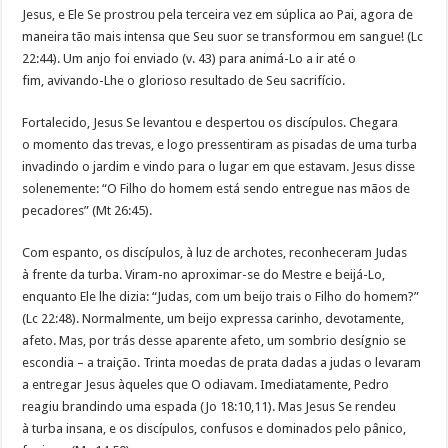
Jesus, e Ele Se prostrou pela terceira vez em súplica ao Pai, agora de
maneira tão mais intensa que Seu suor se transformou em sangue! (Lc
22:44). Um anjo foi enviado (v. 43) para animá-Lo a ir até o
fim, avivando-Lhe o glorioso resultado de Seu sacrifício.
Fortalecido, Jesus Se levantou e despertou os discípulos. Chegara
o momento das trevas, e logo pressentiram as pisadas de uma turba
invadindo o jardim e vindo para o lugar em que estavam. Jesus disse
solenemente: “O Filho do homem está sendo entregue nas mãos de
pecadores” (Mt 26:45).
Com espanto, os discípulos, à luz de archotes, reconheceram Judas
à frente da turba. Viram-no aproximar-se do Mestre e beijá-Lo,
enquanto Ele lhe dizia: “Judas, com um beijo trais o Filho do homem?”
(Lc 22:48). Normalmente, um beijo expressa carinho, devotamente,
afeto. Mas, por trás desse aparente afeto, um sombrio desígnio se
escondia – a traição. Trinta moedas de prata dadas a judas o levaram
a entregar Jesus àqueles que O odiavam. Imediatamente, Pedro
reagiu brandindo uma espada (Jo 18:10,11). Mas Jesus Se rendeu
à turba insana, e os discípulos, confusos e dominados pelo pânico,