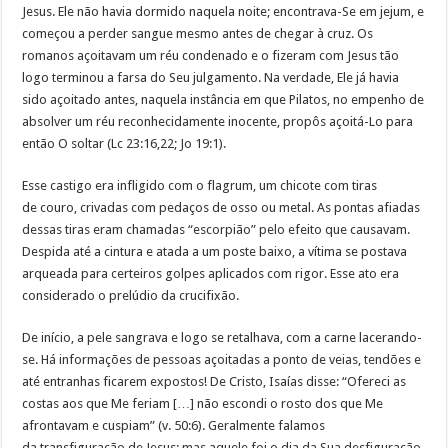
Jesus. Ele não havia dormido naquela noite; encontrava-Se em jejum, e
começou a perder sangue mesmo antes de chegar à cruz. Os
romanos açoitavam um réu condenado e o fizeram com Jesus tão
logo terminou a farsa do Seu julgamento. Na verdade, Ele já havia
sido açoitado antes, naquela instância em que Pilatos, no empenho de
absolver um réu reconhecidamente inocente, propôs açoitá-Lo para
então O soltar (Lc 23:16,22; Jo 19:1).
Esse castigo era infligido com o flagrum, um chicote com tiras
de couro, crivadas com pedaços de osso ou metal. As pontas afiadas
dessas tiras eram chamadas “escorpião” pelo efeito que causavam.
Despida até a cintura e atada a um poste baixo, a vítima se postava
arqueada para certeiros golpes aplicados com rigor. Esse ato era
considerado o prelúdio da crucifixão.
De início, a pele sangrava e logo se retalhava, com a carne lacerando-
se. Há informações de pessoas açoitadas a ponto de veias, tendões e
até entranhas ficarem expostos! De Cristo, Isaías disse: “Ofereci as
costas aos que Me feriam […] não escondi o rosto dos que Me
afrontavam e cuspiam” (v. 50:6). Geralmente falamos
da transfiguração de Jesus; mas aquele foi o dia da Sua desfiguração.