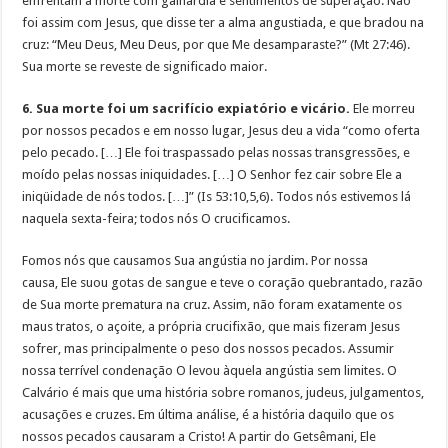
enfrentam a morte com galhardia e sentimentos de superação. Não
foi assim com Jesus, que disse ter a alma angustiada, e que bradou na
cruz: “Meu Deus, Meu Deus, por que Me desamparaste?” (Mt 27:46).
Sua morte se reveste de significado maior.
6. Sua morte foi um sacrifício expiatório e vicário.
Ele morreu
por nossos pecados e em nosso lugar, Jesus deu a vida “como oferta
pelo pecado. […] Ele foi traspassado pelas nossas transgressões, e
moído pelas nossas iniquidades. […] O Senhor fez cair sobre Ele a
iniqüidade de nós todos. […]” (Is 53:10,5,6). Todos nós estivemos lá
naquela sexta-feira; todos nós O crucificamos.
Fomos nós que causamos Sua angústia no jardim. Por nossa
causa, Ele suou gotas de sangue e teve o coração quebrantado, razão
de Sua morte prematura na cruz. Assim, não foram exatamente os
maus tratos, o açoite, a própria crucifixão, que mais fizeram Jesus
sofrer, mas principalmente o peso dos nossos pecados. Assumir
nossa terrível condenação O levou àquela angústia sem limites. O
Calvário é mais que uma história sobre romanos, judeus, julgamentos,
acusações e cruzes. Em última análise, é a história daquilo que os
nossos pecados causaram a Cristo! A partir do Getsêmani, Ele