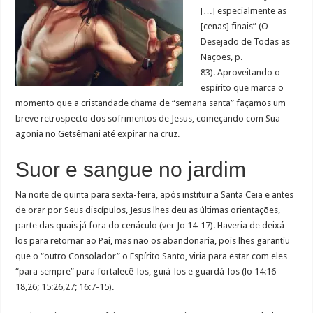
[…] especialmente as
[cenas] finais” (O
Desejado de Todas as
Nações, p.
83). Aproveitando o
espírito que marca o
momento que a cristandade chama de “semana santa” façamos um
breve retrospecto dos sofrimentos de Jesus, começando com Sua
agonia no Getsêmani até expirar na cruz.
Suor e sangue no jardim
Na noite de quinta para sexta-feira, após instituir a Santa Ceia e antes
de orar por Seus discípulos, Jesus lhes deu as últimas orientações,
parte das quais já fora do cenáculo (ver Jo 14-17). Haveria de deixá-
los para retornar ao Pai, mas não os abandonaria, pois lhes garantiu
que o “outro Consolador” o Espírito Santo, viria para estar com eles
“para sempre” para fortalecê-los, guiá-los e guardá-los (lo 14:16-
18,26; 15:26,27; 16:7-15).