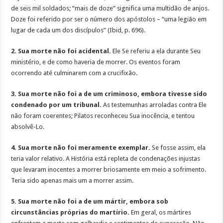
de seis mil soldados; “mais de doze” significa uma multidão de anjos.
Doze foi referido por ser o número dos apóstolos – “uma legião em
lugar de cada um dos discípulos” (Ibid, p. 696).
2. Sua morte não foi acidental.
Ele Se referiu a ela durante Seu
ministério, e de como haveria de morrer. Os eventos foram
ocorrendo até culminarem com a crucifixão.
3. Sua morte não foi a de um criminoso, embora tivesse sido
condenado por um tribunal.
As testemunhas arroladas contra Ele
não foram coerentes; Pilatos reconheceu Sua inocência, e tentou
absolvê-Lo.
4. Sua morte não foi meramente exemplar.
Se fosse assim, ela
teria valor relativo. A História está repleta de condenações injustas
que levaram inocentes a morrer briosamente em meio a sofrimento.
Teria sido apenas mais um a morrer assim.
5. Sua morte não foi a de um mártir, embora sob
circunstâncias próprias do martírio.
Em geral, os mártires