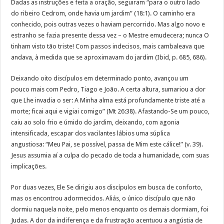
Dadas as instruções e feita a oração, seguiram “para o outro lado
do ribeiro Cedrom, onde havia um jardim” (18:1). O caminho era
conhecido, pois outras vezes o haviam percorrido. Mas algo novo e
estranho se fazia presente dessa vez – o Mestre emudecera; nunca O
tinham visto tão triste! Com passos indecisos, mais cambaleava que
andava, à medida que se aproximavam do jardim (Ibid, p. 685, 686).
Deixando oito discípulos em determinado ponto, avançou um
pouco mais com Pedro, Tiago e João. A certa altura, sumariou a dor
que Lhe invadia o ser: A Minha alma está profundamente triste até a
morte; ficai aqui e vigiai comigo” (Mt 26:38). Afastando-Se um pouco,
caiu ao solo frio e úmido do jardim, deixando, com agonia
intensificada, escapar dos vacilantes lábios uma súplica
angustiosa: “Meu Pai, se possível, passa de Mim este cálice!” (v. 39).
Jesus assumia aí a culpa do pecado de toda a humanidade, com suas
implicações.
Por duas vezes, Ele Se dirigiu aos discípulos em busca de conforto,
mas os encontrou adormecidos. Aliás, o único discípulo que não
dormiu naquela noite, pelo menos enquanto os demais dormiam, foi
Judas. A dor da indiferença e da frustração acentuou a angústia de