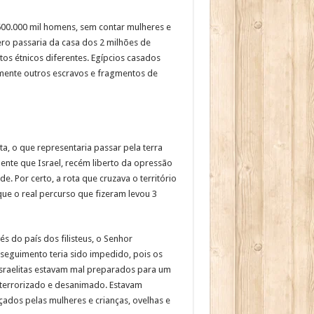
 600.000 mil homens, sem contar mulheres e
ro passaria da casa dos 2 milhões de
tos étnicos diferentes. Egípcios casados
elmente outros escravos e fragmentos de
a, o que representaria passar pela terra
ente que Israel, recém liberto da opressão
e. Por certo, a rota que cruzava o território
que o real percurso que fizeram levou 3
 do país dos filisteus, o Senhor
sseguimento teria sido impedido, pois os
israelitas estavam mal preparados para um
terrorizado e desanimado. Estavam
ados pelas mulheres e crianças, ovelhas e