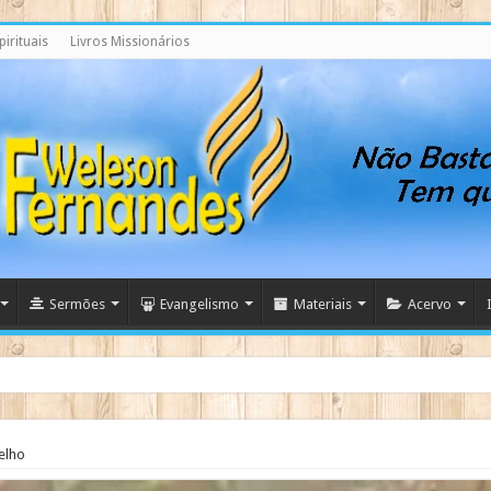
irituais
Livros Missionários
Sermões
Evangelismo
Materiais
Acervo
ndo
elho