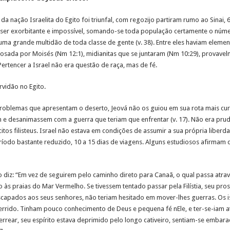
da nação Israelita do Egito foi triunfal, com regozijo partiram rumo ao Sinai,
 ser exorbitante e impossível, somando-se toda população certamente o núme
ma grande multidão de toda classe de gente (v. 38). Entre eles haviam elemen
sposada por Moisés (Nm 12:1), midianitas que se juntaram (Nm 10:29), provav
ertencer a Israel não era questão de raça, mas de fé.
rvidão no Egito.
problemas que apresentam o deserto, Jeová não os guiou em sua rota mais curt
m e desanimassem com a guerra que teriam que enfrentar (v. 17). Não era prud
itos filisteus. Israel não estava em condições de assumir a sua própria liberdad
eríodo bastante reduzido, 10 a 15 dias de viagens. Alguns estudiosos afirmam 
iz: “Em vez de seguirem pelo caminho direto para Canaã, o qual passa através
o às praias do Mar Vermelho. Se tivessem tentado passar pela Filístia, seu pro
scapados aos seus senhores, não teriam hesitado em mover-lhes guerras. Os 
rido. Tinham pouco conhecimento de Deus e pequena fé nEle, e ter-se-iam a
rear, seu espírito estava deprimido pelo longo cativeiro, sentiam-se embaraç