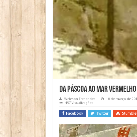
Da Páscoa ao Mar Vermelho
Weleson Fernandes
10 de março de 20
457 Visualizações
Facebook
Twitter
Stumble