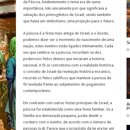
da Páscoa. Evidentemente o tema era de suma
importância, não unicamente por que significava a
salvação dos primogênitos de Israel, senão também
que havia um simbolismo, uma projeção para o futuro.
A páscoa é a festa mais antiga de Israel, e o êxodo,
podemos dizer ser o momento do nascimento de uma
S
nação, estes eventos estão ligados intimamente. Cada
vez que celebra-se a páscoa, recordam-se dos
poderosos feitos divinos que iniciaram a história
nacional. A fé se concretizou com a realidade histórica,
o conceito de Israel da revelação histórica era único,
recorda os feitos salvíficos que manteve a pureza da
fé revelada frente ao subjetivismo do paganismo
contemporãneo.
Em contraste com outras festas principais de Israel, a
A
P
páscoa foi estabelecida como uma festa familiar. Se a
família era demasiada pequena, podia dividir o
cordeiro com o vizinho, de acordo com o número de
pessoas (v.4). Parece que o propósito da lei era ter um