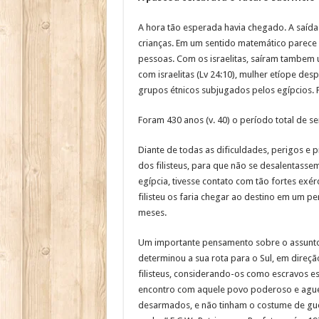
A hora tão esperada havia chegado. A saída 
crianças. Em um sentido matemático parece
pessoas. Com os israelitas, saíram tambem u
com israelitas (Lv 24:10), mulher etíope de
grupos étnicos subjugados pelos egípcios. P
Foram 430 anos (v. 40) o período total de se
Diante de todas as dificuldades, perigos e 
dos filisteus, para que não se desalentasse
egípcia, tivesse contato com tão fortes exérc
filisteu os faria chegar ao destino em um p
meses.
Um importante pensamento sobre o assunto d
determinou a sua rota para o Sul, em direçã
filisteus, considerando-os como escravos e
encontro com aquele povo poderoso e aguer
desarmados, e não tinham o costume de guer