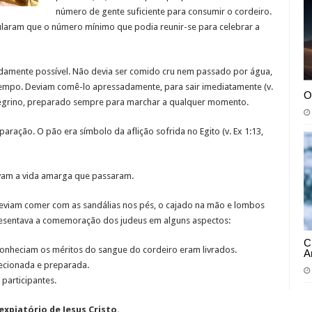
número de gente suficiente para consumir o cordeiro.
pularam que o número mínimo que podia reunir-se para celebrar a
idamente possível. Não devia ser comido cru nem passado por água,
empo. Deviam comê-lo apressadamente, para sair imediatamente (v.
O
regrino, preparado sempre para marchar a qualquer momento.
aração. O pão era símbolo da aflição sofrida no Egito (v. Ex 1:13,
vam a vida amarga que passaram.
eviam comer com as sandálias nos pés, o cajado na mão e lombos
presentava a comemoração dos judeus em alguns aspectos:
C
onheciam os méritos do sangue do cordeiro eram livrados.
A
ecionada e preparada.
articipantes.
expiatório de Jesus Cristo.