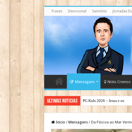
Frases
Devocional
Sermões
Jornadas Esp
Mensagens
Nisto Cremos
Ultimas Noticias
PG Kids 2026 – Jesus e eu
PG Teens 2026 – A Luz do Mu
Inicio
/
Mensagens
/
Da Páscoa ao Mar Verm