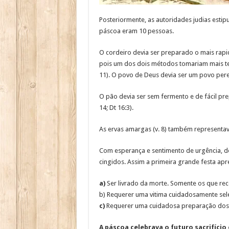
Posteriormente, as autoridades judias esti
páscoa eram 10 pessoas.
O cordeiro devia ser preparado o mais rap
pois um dos dois métodos tomariam mais t
11). O povo de Deus devia ser um povo pe
O pão devia ser sem fermento e de fácil prep
14; Dt 16:3).
As ervas amargas (v. 8) também representa
Com esperança e sentimento de urgência, d
cingidos. Assim a primeira grande festa a
a)
Ser livrado da morte. Somente os que rec
b) Requerer uma vitima cuidadosamente sel
c)
Requerer uma cuidadosa preparação dos p
A páscoa celebrava o futuro sacrifício 