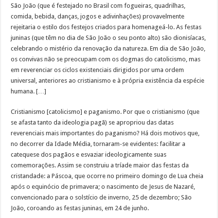
São João (que é festejado no Brasil com fogueiras, quadrilhas,
comida, bebida, danças, jogos e adivinhações) provavelmente
rejeitaria o estilo dos festejos criados para homenageá-lo. As festas
juninas (que têm no dia de São João o seu ponto alto) são dionisíacas,
celebrando o mistério da renovação da natureza. Em dia de São João,
os convivas não se preocupam com os dogmas do catolicismo, mas
em reverenciar os ciclos existenciais dirigidos por uma ordem
universal, anteriores ao cristianismo e à própria existência da espécie
humana. […]
Cristianismo [catolicismo] e paganismo. Por que o cristianismo (que
se afasta tanto da ideologia pagã) se apropriou das datas
reverenciais mais importantes do paganismo? Há dois motivos que,
no decorrer da Idade Média, tornaram-se evidentes: facilitar a
catequese dos pagãos e esvaziar ideologicamente suas
comemorações. Assim se construiu a tríade maior das festas da
cristandade: a Páscoa, que ocorre no primeiro domingo de Lua cheia
após o equinócio de primavera; o nascimento de Jesus de Nazaré,
convencionado para o solstício de inverno, 25 de dezembro; São
João, coroando as festas juninas, em 24 de junho.