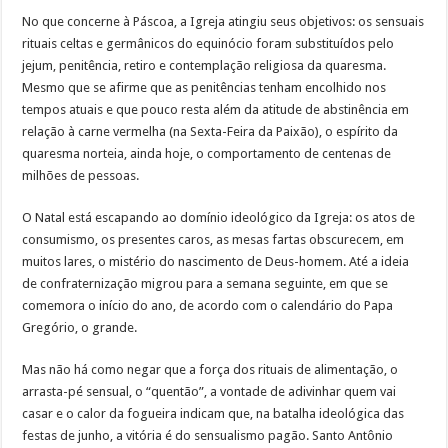
No que concerne à Páscoa, a Igreja atingiu seus objetivos: os sensuais
rituais celtas e germânicos do equinócio foram substituídos pelo
jejum, penitência, retiro e contemplação religiosa da quaresma.
Mesmo que se afirme que as penitências tenham encolhido nos
tempos atuais e que pouco resta além da atitude de abstinência em
relação à carne vermelha (na Sexta-Feira da Paixão), o espírito da
quaresma norteia, ainda hoje, o comportamento de centenas de
milhões de pessoas.
O Natal está escapando ao domínio ideológico da Igreja: os atos de
consumismo, os presentes caros, as mesas fartas obscurecem, em
muitos lares, o mistério do nascimento de Deus-homem. Até a ideia
de confraternização migrou para a semana seguinte, em que se
comemora o início do ano, de acordo com o calendário do Papa
Gregório, o grande.
Mas não há como negar que a força dos rituais de alimentação, o
arrasta-pé sensual, o “quentão”, a vontade de adivinhar quem vai
casar e o calor da fogueira indicam que, na batalha ideológica das
festas de junho, a vitória é do sensualismo pagão. Santo Antônio