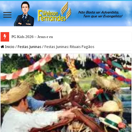
PG Kids 2026 – Jesus e eu
Inicio
/
Festas Juninas
/
Festas Juninas: Rituais Pagãos