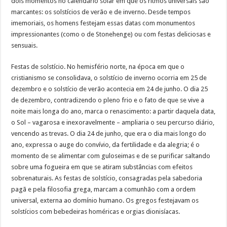
dois momentos no calendário solar em que os ritmos universais são
marcantes: os solstícios de verão e de inverno. Desde tempos
imemoriais, os homens festejam essas datas com monumentos
impressionantes (como o de Stonehenge) ou com festas deliciosas e
sensuais.
Festas de solstício. No hemisfério norte, na época em que o
cristianismo se consolidava, o solstício de inverno ocorria em 25 de
dezembro e o solstício de verão acontecia em 24 de junho. O dia 25
de dezembro, contradizendo o pleno frio e o fato de que se vive a
noite mais longa do ano, marca o renascimento: a partir daquela data,
o Sol – vagarosa e inexoravelmente – ampliaria o seu percurso diário,
vencendo as trevas. O dia 24 de junho, que era o dia mais longo do
ano, expressa o auge do convívio, da fertilidade e da alegria; é o
momento de se alimentar com guloseimas e de se purificar saltando
sobre uma fogueira em que se atiram substâncias com efeitos
sobrenaturais. As festas de solstício, consagradas pela sabedoria
pagã e pela filosofia grega, marcam a comunhão com a ordem
universal, externa ao domínio humano. Os gregos festejavam os
solstícios com bebedeiras homéricas e orgias dionisíacas.