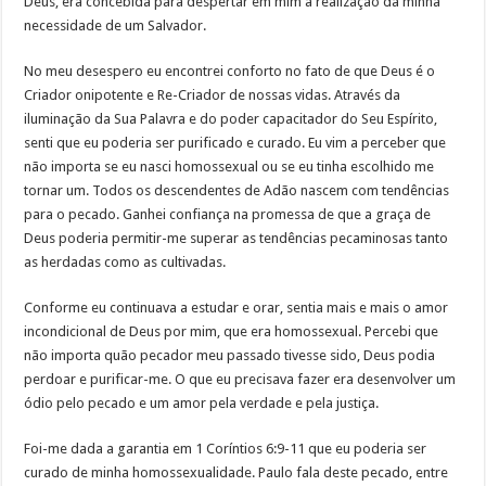
Deus, era concebida para despertar em mim a realização da minha
necessidade de um Salvador.
No meu desespero eu encontrei conforto no fato de que Deus é o
Criador onipotente e Re-Criador de nossas vidas. Através da
iluminação da Sua Palavra e do poder capacitador do Seu Espírito,
senti que eu poderia ser purificado e curado. Eu vim a perceber que
não importa se eu nasci homossexual ou se eu tinha escolhido me
tornar um. Todos os descendentes de Adão nascem com tendências
para o pecado. Ganhei confiança na promessa de que a graça de
Deus poderia permitir-me superar as tendências pecaminosas tanto
as herdadas como as cultivadas.
Conforme eu continuava a estudar e orar, sentia mais e mais o amor
incondicional de Deus por mim, que era homossexual. Percebi que
não importa quão pecador meu passado tivesse sido, Deus podia
perdoar e purificar-me. O que eu precisava fazer era desenvolver um
ódio pelo pecado e um amor pela verdade e pela justiça.
Foi-me dada a garantia em 1 Coríntios 6:9-11 que eu poderia ser
curado de minha homossexualidade. Paulo fala deste pecado, entre