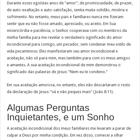
Durante esses egoístas anos de “amor”, de promiscuidade, de prazer,
de auto-exaltação e auto-satisfação, sentia muita solidão, miséria e
sofrimento. No entanto, meus pais e famíliares nunca me fizeram
sentir que eu não fosse amado, apreciado, ou aceito. Em Sua
misericórdia e paciência, o Senhor cooperava com os membros da
minha família para me revelar o verdadeiro significado do amor
incondicional para comigo, um pecador, sem condenar meu estilo de
vida pecaminoso. Eles manifestaram seu amor incondicional e
aceitação, não só para mim, mas também para com os meus amigos
e amantes. A sua aceitação incondicional de mim demonstrou o
significado das palavras de Jesus: “Nem eu te condeno.”
Em sua aceitação amorosa, no entanto, eles não descartaram o resto
da declaração de Jesus: “vá e não peques mais” (João 8:11).
Algumas Perguntas
Inquietantes, e um Sonho
A aceitação incondicional dos meus familiares me levaram a parar de
culpar a Deus por minha condição. Em vez disso, comecei a olhar