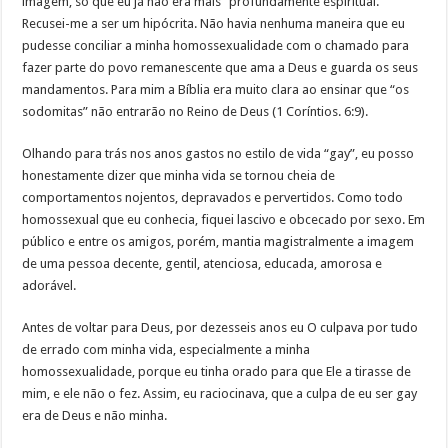
imagem, só que eu já não era mais “profundamente espiritual.”
Recusei-me a ser um hipócrita. Não havia nenhuma maneira que eu
pudesse conciliar a minha homossexualidade com o chamado para
fazer parte do povo remanescente que ama a Deus e guarda os seus
mandamentos. Para mim a Bíblia era muito clara ao ensinar que “os
sodomitas” não entrarão no Reino de Deus (1 Coríntios. 6:9).
Olhando para trás nos anos gastos no estilo de vida “gay”, eu posso
honestamente dizer que minha vida se tornou cheia de
comportamentos nojentos, depravados e pervertidos. Como todo
homossexual que eu conhecia, fiquei lascivo e obcecado por sexo. Em
público e entre os amigos, porém, mantia magistralmente a imagem
de uma pessoa decente, gentil, atenciosa, educada, amorosa e
adorável.
Antes de voltar para Deus, por dezesseis anos eu O culpava por tudo
de errado com minha vida, especialmente a minha
homossexualidade, porque eu tinha orado para que Ele a tirasse de
mim, e ele não o fez. Assim, eu raciocinava, que a culpa de eu ser gay
era de Deus e não minha.