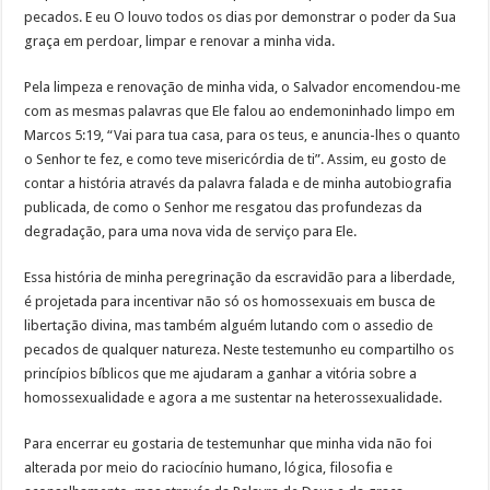
pecados. E eu O louvo todos os dias por demonstrar o poder da Sua
graça em perdoar, limpar e renovar a minha vida.
Pela limpeza e renovação de minha vida, o Salvador encomendou-me
com as mesmas palavras que Ele falou ao endemoninhado limpo em
Marcos 5:19, “Vai para tua casa, para os teus, e anuncia-lhes o quanto
o Senhor te fez, e como teve misericórdia de ti”. Assim, eu gosto de
contar a história através da palavra falada e de minha autobiografia
publicada, de como o Senhor me resgatou das profundezas da
degradação, para uma nova vida de serviço para Ele.
Essa história de minha peregrinação da escravidão para a liberdade,
é projetada para incentivar não só os homossexuais em busca de
libertação divina, mas também alguém lutando com o assedio de
pecados de qualquer natureza. Neste testemunho eu compartilho os
princípios bíblicos que me ajudaram a ganhar a vitória sobre a
homossexualidade e agora a me sustentar na heterossexualidade.
Para encerrar eu gostaria de testemunhar que minha vida não foi
alterada por meio do raciocínio humano, lógica, filosofia e