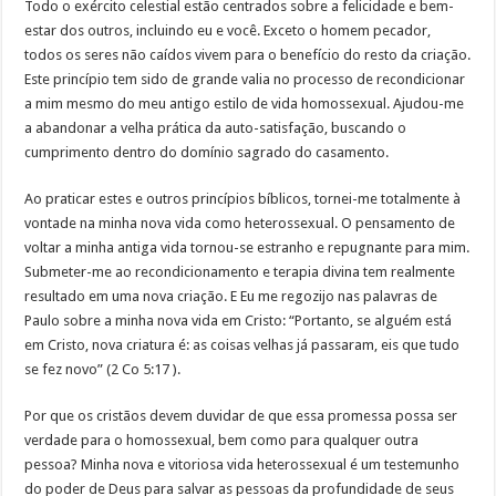
Todo o exército celestial estão centrados sobre a felicidade e bem-
estar dos outros, incluindo eu e você. Exceto o homem pecador,
todos os seres não caídos vivem para o benefício do resto da criação.
Este princípio tem sido de grande valia no processo de recondicionar
a mim mesmo do meu antigo estilo de vida homossexual. Ajudou-me
a abandonar a velha prática da auto-satisfação, buscando o
cumprimento dentro do domínio sagrado do casamento.
Ao praticar estes e outros princípios bíblicos, tornei-me totalmente à
vontade na minha nova vida como heterossexual. O pensamento de
voltar a minha antiga vida tornou-se estranho e repugnante para mim.
Submeter-me ao recondicionamento e terapia divina tem realmente
resultado em uma nova criação. E Eu me regozijo nas palavras de
Paulo sobre a minha nova vida em Cristo: “Portanto, se alguém está
em Cristo, nova criatura é: as coisas velhas já passaram, eis que tudo
se fez novo” (2 Co 5:17 ).
Por que os cristãos devem duvidar de que essa promessa possa ser
verdade para o homossexual, bem como para qualquer outra
pessoa? Minha nova e vitoriosa vida heterossexual é um testemunho
do poder de Deus para salvar as pessoas da profundidade de seus