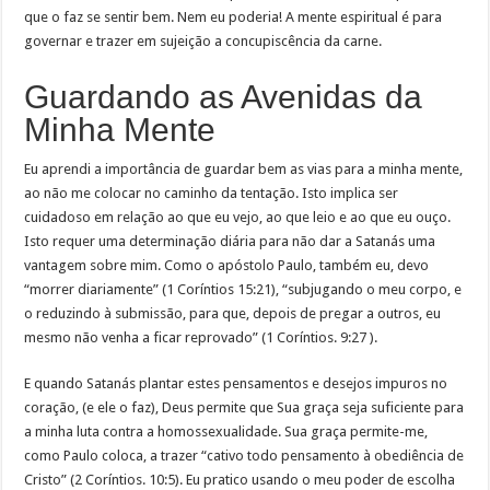
que o faz se sentir bem. Nem eu poderia! A mente espiritual é para
governar e trazer em sujeição a concupiscência da carne.
Guardando as Avenidas da
Minha Mente
Eu aprendi a importância de guardar bem as vias para a minha mente,
ao não me colocar no caminho da tentação. Isto implica ser
cuidadoso em relação ao que eu vejo, ao que leio e ao que eu ouço.
Isto requer uma determinação diária para não dar a Satanás uma
vantagem sobre mim. Como o apóstolo Paulo, também eu, devo
“morrer diariamente” (1 Coríntios 15:21), “subjugando o meu corpo, e
o reduzindo à submissão, para que, depois de pregar a outros, eu
mesmo não venha a ficar reprovado” (1 Coríntios. 9:27 ).
E quando Satanás plantar estes pensamentos e desejos impuros no
coração, (e ele o faz), Deus permite que Sua graça seja suficiente para
a minha luta contra a homossexualidade. Sua graça permite-me,
como Paulo coloca, a trazer “cativo todo pensamento à obediência de
Cristo” (2 Coríntios. 10:5). Eu pratico usando o meu poder de escolha