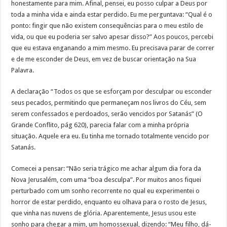
honestamente para mim. Afinal, pensei, eu posso culpar a Deus por
toda a minha vida e ainda estar perdido. Eu me perguntava: “Qual é o
ponto: fingir que não existem consequências para o meu estilo de
vida, ou que eu poderia ser salvo apesar disso?” Aos poucos, percebi
que eu estava enganando a mim mesmo. Eu precisava parar de correr
e de me esconder de Deus, em vez de buscar orientação na Sua
Palavra.
A declaração “Todos os que se esforçam por desculpar ou esconder
seus pecados, permitindo que permaneçam nos livros do Céu, sem
serem confessados e perdoados, serão vencidos por Satanás” (O
Grande Conflito, pág 620), parecia falar com a minha própria
situação. Aquele era eu. Eu tinha me tornado totalmente vencido por
Satanás.
Comecei a pensar: “Não seria trágico me achar algum dia fora da
Nova Jerusalém, com uma “boa desculpa”. Por muitos anos fiquei
perturbado com um sonho recorrente no qual eu experimentei o
horror de estar perdido, enquanto eu olhava para o rosto de Jesus,
que vinha nas nuvens de glória. Aparentemente, Jesus usou este
sonho para chegar a mim, um homossexual, dizendo: “Meu filho, dá-