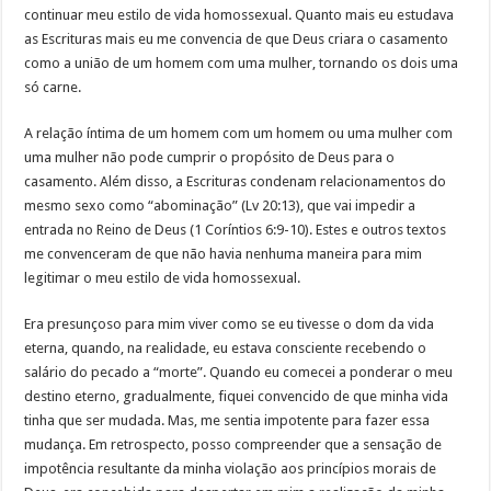
continuar meu estilo de vida homossexual. Quanto mais eu estudava
as Escrituras mais eu me convencia de que Deus criara o casamento
como a união de um homem com uma mulher, tornando os dois uma
só carne.
A relação íntima de um homem com um homem ou uma mulher com
uma mulher não pode cumprir o propósito de Deus para o
casamento. Além disso, a Escrituras condenam relacionamentos do
mesmo sexo como “abominação” (Lv 20:13), que vai impedir a
entrada no Reino de Deus (1 Coríntios 6:9-10). Estes e outros textos
me convenceram de que não havia nenhuma maneira para mim
legitimar o meu estilo de vida homossexual.
Era presunçoso para mim viver como se eu tivesse o dom da vida
eterna, quando, na realidade, eu estava consciente recebendo o
salário do pecado a “morte”. Quando eu comecei a ponderar o meu
destino eterno, gradualmente, fiquei convencido de que minha vida
tinha que ser mudada. Mas, me sentia impotente para fazer essa
mudança. Em retrospecto, posso compreender que a sensação de
impotência resultante da minha violação aos princípios morais de