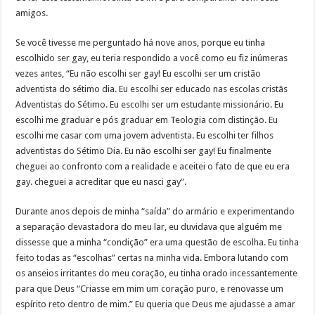
amigos.
Se você tivesse me perguntado há nove anos, porque eu tinha
escolhido ser gay, eu teria respondido a você como eu fiz inúmeras
vezes antes, “Eu não escolhi ser gay! Eu escolhi ser um cristão
adventista do sétimo dia. Eu escolhi ser educado nas escolas cristãs
Adventistas do Sétimo. Eu escolhi ser um estudante missionário. Eu
escolhi me graduar e pós graduar em Teologia com distinção. Eu
escolhi me casar com uma jovem adventista. Eu escolhi ter filhos
adventistas do Sétimo Dia. Eu não escolhi ser gay! Eu finalmente
cheguei ao confronto com a realidade e aceitei o fato de que eu era
gay. cheguei a acreditar que eu nasci gay”.
Durante anos depois de minha “saída” do armário e experimentando
a separação devastadora do meu lar, eu duvidava que alguém me
dissesse que a minha “condição” era uma questão de escolha. Eu tinha
feito todas as “escolhas” certas na minha vida. Embora lutando com
os anseios irritantes do meu coração, eu tinha orado incessantemente
para que Deus “Criasse em mim um coração puro, e renovasse um
espírito reto dentro de mim.” Eu queria que Deus me ajudasse a amar