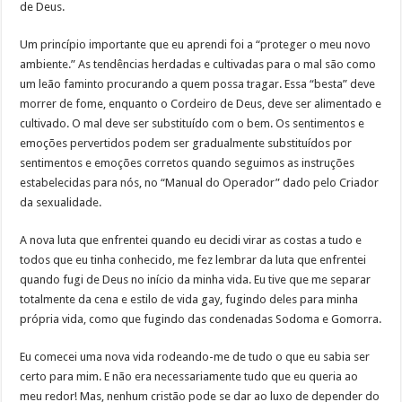
de Deus.
Um princípio importante que eu aprendi foi a “proteger o meu novo
ambiente.” As tendências herdadas e cultivadas para o mal são como
um leão faminto procurando a quem possa tragar. Essa “besta” deve
morrer de fome, enquanto o Cordeiro de Deus, deve ser alimentado e
cultivado. O mal deve ser substituído com o bem. Os sentimentos e
emoções pervertidos podem ser gradualmente substituídos por
sentimentos e emoções corretos quando seguimos as instruções
estabelecidas para nós, no “Manual do Operador” dado pelo Criador
da sexualidade.
A nova luta que enfrentei quando eu decidi virar as costas a tudo e
todos que eu tinha conhecido, me fez lembrar da luta que enfrentei
quando fugi de Deus no início da minha vida. Eu tive que me separar
totalmente da cena e estilo de vida gay, fugindo deles para minha
própria vida, como que fugindo das condenadas Sodoma e Gomorra.
Eu comecei uma nova vida rodeando-me de tudo o que eu sabia ser
certo para mim. E não era necessariamente tudo que eu queria ao
meu redor! Mas, nenhum cristão pode se dar ao luxo de depender do