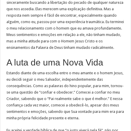
sinceramente buscando a libertação do pecado de qualquer natureza
que nos assedia. Elas merecem uma explicação definitiva. Mas a
resposta nem sempre é fácil de encontrar, especialmente quando
alguém, como eu, passou por uma experiência traumática. Eu terminei
o meu relacionamento com o homem que eu amava profundamente.
Meus sentimentos e emoções em relação a ele, não tinham mudado,
mas a minha atitude para com o Homem Jesus Cristo e os
ensinamentos da Palavra de Deus tinham mudado radicalmente.
A luta de uma Nova Vida
Estando diante de uma escolha entre o meu amante e o homem Jesus,
eu decidi seguir o meu Salvador, independentemente das
consequências. Como as palavras do hino popular, para mim, tornou-
se uma questão de “confiar e obedecer.” Comecei a confiar no meu
Criador, sabendo que o “Pai realmente sabe o que é melhor.” E nessa
confiança cada vez maior, comecei a obedecê-lo, apesar dos meus
sentimentos e emoções, sabendo que Sua vontade para mim era para
minha própria felicidade presente e eterna.
Eu aceitei a verdade bíblica de que “o justo viverá pela fé”, não por