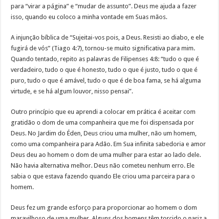
para “virar a página” e “mudar de assunto”. Deus me ajuda a fazer
isso, quando eu coloco a minha vontade em Suas mãos.
A injunção bíblica de “Sujeitai-vos pois, a Deus. Resisti ao diabo, e ele
fugirá de vós” (Tiago 4:7), tornou-se muito significativa para mim.
Quando tentado, repito as palavras de Filipenses 4:8: “tudo o que é
verdadeiro, tudo o que é honesto, tudo o que é justo, tudo o que é
puro, tudo o que é amável, tudo o que é de boa fama, se há alguma
virtude, e se há algum louvor, nisso pensai”.
Outro princípio que eu aprendi a colocar em prática é aceitar com
gratidão o dom de uma companheira que me foi dispensada por
Deus. No Jardim do Éden, Deus criou uma mulher, não um homem,
como uma companheira para Adão. Em Sua infinita sabedoria e amor
Deus deu ao homem o dom de uma mulher para estar ao lado dele.
Não havia alternativa melhor. Deus não cometeu nenhum erro. Ele
sabia o que estava fazendo quando Ele criou uma parceira para o
homem.
Deus fez um grande esforço para proporcionar ao homem o dom
maravilhoso de uma mulher. Alguns dos homens têm torcido o nariz a