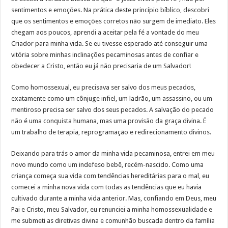
sentimentos e emoções. Na prática deste princípio bíblico, descobri
que os sentimentos e emoções corretos não surgem de imediato. Eles
chegam aos poucos, aprendi a aceitar pela fé a vontade do meu
Criador para minha vida. Se eu tivesse esperado até conseguir uma
vitória sobre minhas inclinações pecaminosas antes de confiar e
obedecer a Cristo, então eu já não precisaria de um Salvador!
Como homossexual, eu precisava ser salvo dos meus pecados,
exatamente como um cônjuge infiel, um ladrão, um assassino, ou um
mentiroso precisa ser salvo dos seus pecados. A salvação do pecado
não é uma conquista humana, mas uma provisão da graça divina. É
um trabalho de terapia, reprogramação e redirecionamento divinos.
Deixando para trás o amor da minha vida pecaminosa, entrei em meu
novo mundo como um indefeso bebê, recém-nascido. Como uma
criança começa sua vida com tendências hereditárias para o mal, eu
comecei a minha nova vida com todas as tendências que eu havia
cultivado durante a minha vida anterior. Mas, confiando em Deus, meu
Pai e Cristo, meu Salvador, eu renunciei a minha homossexualidade e
me submeti as diretivas divina e comunhão buscada dentro da família