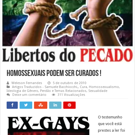
Homossexuais Podem Ser Curados !
Weleson Fernandes
5 de outubro de 2010
Artigos Traduzidos - Samuele Bacchiocchi,
,
Cura
,
Homossexualismo
,
Ideologia de Gênero
,
Perdão e Temas Relacionados
,
Sexualidade
Deixe um comentário
311 Visualizações
O testemunho
que você está
prestes a ler foi