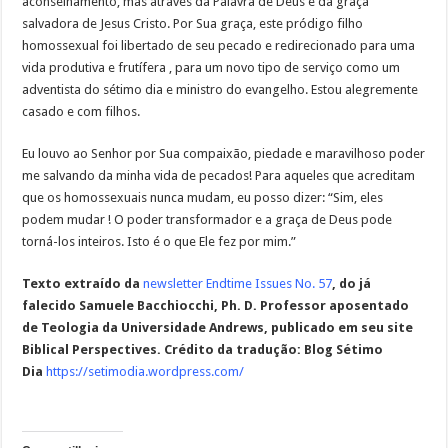
aconselhamento, mas através da Palavra de Deus e da graça
salvadora de Jesus Cristo. Por Sua graça, este pródigo filho
homossexual foi libertado de seu pecado e redirecionado para uma
vida produtiva e frutífera , para um novo tipo de serviço como um
adventista do sétimo dia e ministro do evangelho. Estou alegremente
casado e com filhos.
Eu louvo ao Senhor por Sua compaixão, piedade e maravilhoso poder
me salvando da minha vida de pecados! Para aqueles que acreditam
que os homossexuais nunca mudam, eu posso dizer: “Sim, eles
podem mudar ! O poder transformador e a graça de Deus pode
torná-los inteiros. Isto é o que Ele fez por mim.”
Texto extraído da
newsletter
Endtime Issues No. 57
, do já
falecido Samuele Bacchiocchi, Ph. D. Professor aposentado
de Teologia da Universidade Andrews, publicado em seu site
Biblical Perspectives. Crédito da tradução: Blog Sétimo
Dia
https://setimodia.wordpress.com/