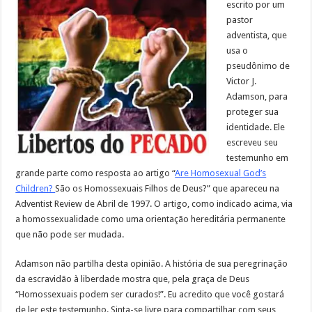
escrito por um
pastor
adventista, que
usa o
pseudônimo de
Victor J.
Adamson, para
proteger sua
identidade. Ele
escreveu seu
testemunho em
grande parte como resposta ao artigo “
Are Homosexual God’s
Children?
São os Homossexuais Filhos de Deus?” que apareceu na
Adventist Review de Abril de 1997. O artigo, como indicado acima, via
a homossexualidade como uma orientação hereditária permanente
que não pode ser mudada.
Adamson não partilha desta opinião. A história de sua peregrinação
da escravidão à liberdade mostra que, pela graça de Deus
“Homossexuais podem ser curados!”. Eu acredito que você gostará
de ler este testemunho. Sinta-se livre para compartilhar com seus