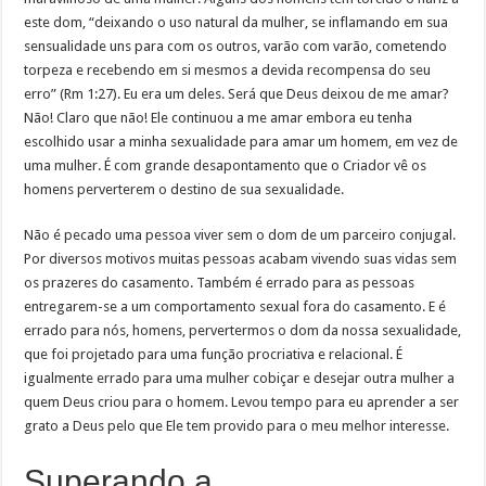
este dom, “deixando o uso natural da mulher, se inflamando em sua
sensualidade uns para com os outros, varão com varão, cometendo
torpeza e recebendo em si mesmos a devida recompensa do seu
erro” (Rm 1:27). Eu era um deles. Será que Deus deixou de me amar?
Não! Claro que não! Ele continuou a me amar embora eu tenha
escolhido usar a minha sexualidade para amar um homem, em vez de
uma mulher. É com grande desapontamento que o Criador vê os
homens perverterem o destino de sua sexualidade.
Não é pecado uma pessoa viver sem o dom de um parceiro conjugal.
Por diversos motivos muitas pessoas acabam vivendo suas vidas sem
os prazeres do casamento. Também é errado para as pessoas
entregarem-se a um comportamento sexual fora do casamento. E é
errado para nós, homens, pervertermos o dom da nossa sexualidade,
que foi projetado para uma função procriativa e relacional. É
igualmente errado para uma mulher cobiçar e desejar outra mulher a
quem Deus criou para o homem. Levou tempo para eu aprender a ser
grato a Deus pelo que Ele tem provido para o meu melhor interesse.
Superando a