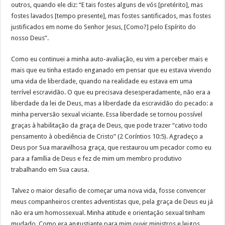
outros, quando ele diz: “E tais fostes alguns de vós [pretérito], mas
fostes lavados [tempo presente], mas fostes santificados, mas fostes
justificados em nome do Senhor Jesus, [Como?] pelo Espírito do
nosso Deus”.
Como eu continuei a minha auto-avaliação, eu vim a perceber mais e
mais que eu tinha estado enganado em pensar que eu estava vivendo
uma vida de liberdade, quando na realidade eu estava em uma
terrível escravidão. O que eu precisava desesperadamente, não era a
liberdade da lei de Deus, mas a liberdade da escravidão do pecado: a
minha perversão sexual viciante. Essa liberdade se tornou possível
graças à habilitação da graça de Deus, que pode trazer “cativo todo
pensamento à obediência de Cristo” (2 Coríntios 10:5). Agradeço a
Deus por Sua maravilhosa graça, que restaurou um pecador como eu
para a família de Deus e fez de mim um membro produtivo
trabalhando em Sua causa.
Talvez o maior desafio de começar uma nova vida, fosse convencer
meus companheiros crentes adventistas que, pela graça de Deus eu já
não era um homossexual. Minha atitude e orientação sexual tinham
mudado. Como era angustiante para mim ouvir ministros e leigos