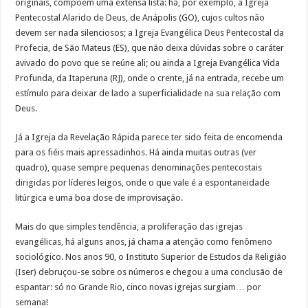
originais, compõem uma extensa lista: há, por exemplo, a Igreja
Pentecostal Alarido de Deus, de Anápolis (GO), cujos cultos não
devem ser nada silenciosos; a Igreja Evangélica Deus Pentecostal da
Profecia, de São Mateus (ES), que não deixa dúvidas sobre o caráter
avivado do povo que se reúne ali; ou ainda a Igreja Evangélica Vida
Profunda, da Itaperuna (RJ), onde o crente, já na entrada, recebe um
estímulo para deixar de lado a superficialidade na sua relação com
Deus.
Já a Igreja da Revelação Rápida parece ter sido feita de encomenda
para os fiéis mais apressadinhos. Há ainda muitas outras (ver
quadro), quase sempre pequenas denominações pentecostais
dirigidas por líderes leigos, onde o que vale é a espontaneidade
litúrgica e uma boa dose de improvisação.
Mais do que simples tendência, a proliferação das igrejas
evangélicas, há alguns anos, já chama a atenção como fenômeno
sociológico. Nos anos 90, o Instituto Superior de Estudos da Religião
(Iser) debruçou-se sobre os números e chegou a uma conclusão de
espantar: só no Grande Rio, cinco novas igrejas surgiam… por
semana!