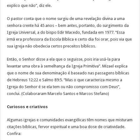
explico que não”, diz ele.
O pastor conta que o nome surgiu de uma revelação divina a uma
senhora crente há 45 anos – bem antes, portanto, do surgimento da
Igreja Universal, a do bispo Edir Macedo, fundada em 1977. “Essa
irmã era professora da Escola Bíblica e certo dia foi orar, pois via que
sua igreja não obedecia certos preceitos bíblicos.
Então, o Senhor disse a ela que o seguisse, pois iria usá-la para
levantar uma obra à semelhança da Igreja Primitiva”. Mizael explica
que o nome de sua denominação é baseado nas passagens bíblicas
de Hebreus 12:22 e Salmo 89:5. “Mas o que caracteriza mesmo a
Igreja do Senhor é se ela tem ou não compromisso com Deus”,
conclui. (Colaboraram Marcelo Santos e Marcos Stefano)
Curiosos e criativos
Algumas igrejas e comunidades evangélicas têm nomes que misturam
citações bíblicas, fervor espiritual e uma boa dose de criatividade.
Confira: