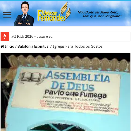
PG Kids 2026 – Jesus e eu
PG Teens 2026 – A Luz do Mundo
Inicio
/
Babilônia Espiritual
/
Igrejas Para Todos os Gostos