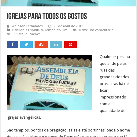
Igrejas Para Todos os Gostos
Weleson Fernandes
25 de abril de 2012
Babilônia Espiritual
,
Tempo do Fim
Deixe um comentário
685 Visualizações
Qualquer pessoa
que ande pelas
ruas das
grandes cidades
brasileiras há de
ficar
impressionado
com a
quantidade de
igrejas evangélicas.
São templos, pontos de pregação, salas e até portinhas, onde o nome
de Jesus é exaltado e o povo de Deus reúne-se para exercer a sua fé.