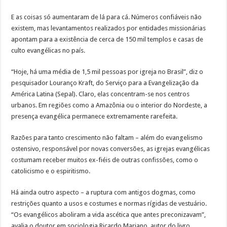
E as coisas só aumentaram de lá para cá. Números confiáveis não
existem, mas levantamentos realizados por entidades missionárias
apontam para a existência de cerca de 150 mil templos e casas de
culto evangélicas no país.
“Hoje, há uma média de 1,5 mil pessoas por igreja no Brasil”, diz o
pesquisador Louranço Kraft, do Serviço para a Evangelização da
América Latina (Sepal). Claro, elas concentram-se nos centros
urbanos. Em regiões como a Amazônia ou o interior do Nordeste, a
presença evangélica permanece extremamente rarefeita.
Razões para tanto crescimento não faltam – além do evangelismo
ostensivo, responsável por novas conversões, as igrejas evangélicas
costumam receber muitos ex-fiéis de outras confissões, como o
catolicismo e o espiritismo.
Há ainda outro aspecto – a ruptura com antigos dogmas, como
restrições quanto a usos e costumes e normas rígidas de vestuário.
“Os evangélicos aboliram a vida ascética que antes preconizavam”,
avalia o doutor em sociologia Ricardo Mariano, autor do livro