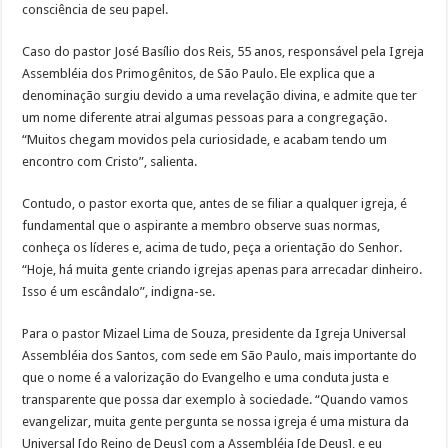
consciência de seu papel.
Caso do pastor José Basílio dos Reis, 55 anos, responsável pela Igreja
Assembléia dos Primogênitos, de São Paulo. Ele explica que a
denominação surgiu devido a uma revelação divina, e admite que ter
um nome diferente atrai algumas pessoas para a congregação.
“Muitos chegam movidos pela curiosidade, e acabam tendo um
encontro com Cristo”, salienta.
Contudo, o pastor exorta que, antes de se filiar a qualquer igreja, é
fundamental que o aspirante a membro observe suas normas,
conheça os líderes e, acima de tudo, peça a orientação do Senhor.
“Hoje, há muita gente criando igrejas apenas para arrecadar dinheiro.
Isso é um escândalo”, indigna-se.
Para o pastor Mizael Lima de Souza, presidente da Igreja Universal
Assembléia dos Santos, com sede em São Paulo, mais importante do
que o nome é a valorização do Evangelho e uma conduta justa e
transparente que possa dar exemplo à sociedade. “Quando vamos
evangelizar, muita gente pergunta se nossa igreja é uma mistura da
Universal [do Reino de Deus] com a Assembléia [de Deus], e eu