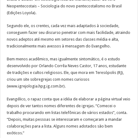
Neopentecostais – Sociologia do novo pentecostalismo no Brasil
(Edições Loyola).
Segundo ele, os crentes, cada vez mais adaptados à sociedade,
conseguem fazer seu discurso penetrar com mais facilidade, atraindo
novos adeptos até mesmo em setores das classes média e alta,
tradicionalmente mais avessos à mensagem do Evangelho.
Bem menos acadêmico, mas igualmente sintomático, é o estudo
desenvolvido por Orlando Corrêa Neves Castor, 17 anos, estudante
de tradições e cultos religiosos. Ele, que mora em Teresópolis (RJ),
criou um site sobregrejas com nomes curiosos
(www.igrejologia.hpg.ig.com.br).
Evangélico, o rapaz conta que a idéia de elaborar a página virtual veio
depois de ver tantos nomes diferentes de igrejas. “Comecei o
trabalho procurando em listas telefônicas de vários estados”, conta.
“Depois, muitas pessoas se interessaram e começaram a mandar
colaborações para a lista. Alguns nomes adotados são bem
exóticos.”