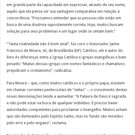
em grande parte da capacidade em expressar, através de seu nome,
aquilo que ela pensa ser sua vantagem comparativa em relação à
concorrência. “Precisamos entender que as pessoas não estão em
busca de uma doutrina supostamente correta. Hoje, muitos buscam
solução para seus problemas e um lugar onde se sintam bem.”
“Tanta criatividade não é bom sinal”, faz coro o historiador Jaime
Francisco de Moura, 42, de Brazilândia (DF). Católico, ele é autor do
livro As diferenças entre a Igreja Católica e igrejas evangélicas e bate
pesado: “Muitas dessas igrejas com nomes fantásticos e chamativos
prejudicam o cristianismo”, radicaliza.
Para Moura – que, como muitos católicos e o próprio papa, insistem
em chamar correntes pentecostais de “seitas” –, o crescimento destas
novas denoninações tende a aumentar. “A Palavra de Deus é sagrada
e não pode estar na boca de qualquer indivíduo. É preciso haver
autoridades competentes para proclamar o Evangelho. Muitos acham
que são iluminados pelo Espírito Santo, mas no fundo são movidos
pelo erro e pelo engano”, reclama.