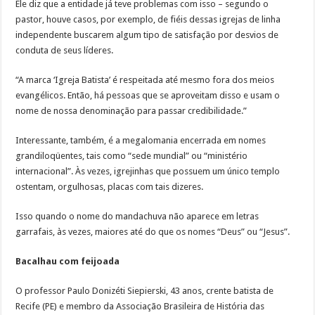
Ele diz que a entidade já teve problemas com isso – segundo o
pastor, houve casos, por exemplo, de fiéis dessas igrejas de linha
independente buscarem algum tipo de satisfação por desvios de
conduta de seus líderes.
“A marca ‘Igreja Batista’ é respeitada até mesmo fora dos meios
evangélicos. Então, há pessoas que se aproveitam disso e usam o
nome de nossa denominação para passar credibilidade.”
Interessante, também, é a megalomania encerrada em nomes
grandiloqüentes, tais como “sede mundial” ou “ministério
internacional”. Às vezes, igrejinhas que possuem um único templo
ostentam, orgulhosas, placas com tais dizeres.
Isso quando o nome do mandachuva não aparece em letras
garrafais, às vezes, maiores até do que os nomes “Deus” ou “Jesus”.
Bacalhau com feijoada
O professor Paulo Donizéti Siepierski, 43 anos, crente batista de
Recife (PE) e membro da Associação Brasileira de História das