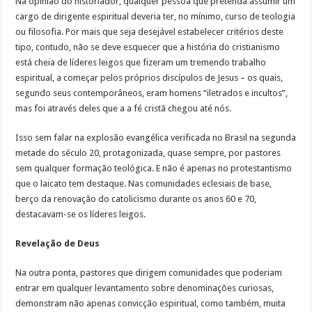
Na opinião do historiador, qualquer pessoa que pretenda assumir um
cargo de dirigente espiritual deveria ter, no mínimo, curso de teologia
ou filosofia. Por mais que seja desejável estabelecer critérios deste
tipo, contudo, não se deve esquecer que a história do cristianismo
está cheia de líderes leigos que fizeram um tremendo trabalho
espiritual, a começar pelos próprios discípulos de Jesus – os quais,
segundo seus contemporâneos, eram homens “iletrados e incultos”,
mas foi através deles que a a fé cristã chegou até nós.
Isso sem falar na explosão evangélica verificada no Brasil na segunda
metade do século 20, protagonizada, quase sempre, por pastores
sem qualquer formação teológica. E não é apenas no protestantismo
que o laicato tem destaque. Nas comunidades eclesiais de base,
berço da renovação do catolicismo durante os anos 60 e 70,
destacavam-se os líderes leigos.
Revelação de Deus
Na outra ponta, pastores que dirigem comunidades que poderiam
entrar em qualquer levantamento sobre denominações curiosas,
demonstram não apenas convicção espiritual, como também, muita