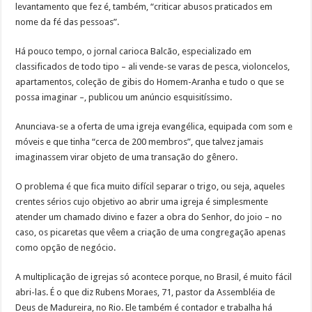
levantamento que fez é, também, “criticar abusos praticados em
nome da fé das pessoas”.
Há pouco tempo, o jornal carioca Balcão, especializado em
classificados de todo tipo – ali vende-se varas de pesca, violoncelos,
apartamentos, coleção de gibis do Homem-Aranha e tudo o que se
possa imaginar –, publicou um anúncio esquisitíssimo.
Anunciava-se a oferta de uma igreja evangélica, equipada com som e
móveis e que tinha “cerca de 200 membros”, que talvez jamais
imaginassem virar objeto de uma transação do gênero.
O problema é que fica muito difícil separar o trigo, ou seja, aqueles
crentes sérios cujo objetivo ao abrir uma igreja é simplesmente
atender um chamado divino e fazer a obra do Senhor, do joio – no
caso, os picaretas que vêem a criação de uma congregação apenas
como opção de negócio.
A multiplicação de igrejas só acontece porque, no Brasil, é muito fácil
abri-las. É o que diz Rubens Moraes, 71, pastor da Assembléia de
Deus de Madureira, no Rio. Ele também é contador e trabalha há