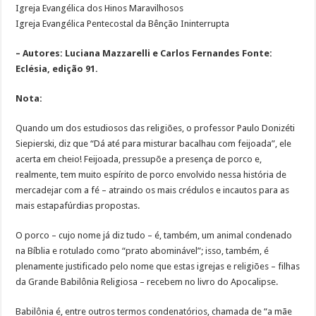
Igreja Evangélica dos Hinos Maravilhosos
Igreja Evangélica Pentecostal da Bênção Ininterrupta
– Autores: Luciana Mazzarelli e Carlos Fernandes Fonte:
Eclésia, edição 91.
Nota:
Quando um dos estudiosos das religiões, o professor Paulo Donizéti
Siepierski, diz que “Dá até para misturar bacalhau com feijoada”, ele
acerta em cheio! Feijoada, pressupõe a presença de porco e,
realmente, tem muito espírito de porco envolvido nessa história de
mercadejar com a fé – atraindo os mais crédulos e incautos para as
mais estapafúrdias propostas.
O porco – cujo nome já diz tudo – é, também, um animal condenado
na Bíblia e rotulado como “prato abominável”; isso, também, é
plenamente justificado pelo nome que estas igrejas e religiões – filhas
da Grande Babilônia Religiosa – recebem no livro do Apocalipse.
Babilônia é, entre outros termos condenatórios, chamada de “a mãe