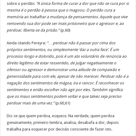
sobre o perdão:
“A única forma de curar a dor que não se cura por si
mesma é o perdão à pessoa que o magoou. O perdão cura a
memória ao trabalhar a mudança de pensamentos. Aquele que vive
remoendo sua dor pode ser mais prisioneiro que o agressor e, ao
perdoar, liberta-se da prisão.”
(p.60)
Ainda citando Pereyra:
“… perdoar não é passar por cima dos
próprios sentimentos, ou simplesmente ‘dar a outra face’. É um
processo longo e dolorido, pois é um ato voluntário de renúncia ao
direito legítimo de estar ressentido, de julgar negativamente o
ofensor ou agressor e demonstrar uma atitude de compaixão e
generosidade para com ele, apesar de não merecer. Perdoar não é a
negação dos sentimentos de mágoa, ira e rancor. É reconhecer os
sentimentos e então escolher não agir por eles. Também significa
que os maus sentimentos podem voltar e que talvez seja preciso
perdoar mais de uma vez.”
(p.60,61)
Diz-se que quem perdoa, esquece. Na verdade, quem perdoa
genuinamente, primeiro lembra, analisa, desabafa a dor, depois
trabalha para esquecer por decisão consciente de fazer isto.