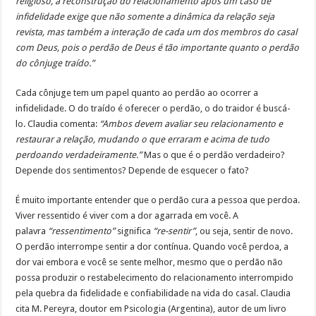
religioso, a reconstrução do relacionamento após um caso de
infidelidade exige que não somente a dinâmica da relação seja
revista, mas também a interação de cada um dos membros do casal
com Deus, pois o perdão de Deus é tão importante quanto o perdão
do cônjuge traído.”
Cada cônjuge tem um papel quanto ao perdão ao ocorrer a
infidelidade. O do traído é oferecer o perdão, o do traidor é buscá-
lo. Claudia comenta:
“Ambos devem avaliar seu relacionamento e
restaurar a relação, mudando o que erraram e acima de tudo
perdoando verdadeiramente.”
Mas o que é o perdão verdadeiro?
Depende dos sentimentos? Depende de esquecer o fato?
É muito importante entender que o perdão cura a pessoa que perdoa.
Viver ressentido é viver com a dor agarrada em você. A
palavra
“ressentimento”
significa
“re-sentir”
, ou seja, sentir de novo.
O perdão interrompe sentir a dor contínua. Quando você perdoa, a
dor vai embora e você se sente melhor, mesmo que o perdão não
possa produzir o restabelecimento do relacionamento interrompido
pela quebra da fidelidade e confiabilidade na vida do casal. Claudia
cita M. Pereyra, doutor em Psicologia (Argentina), autor de um livro