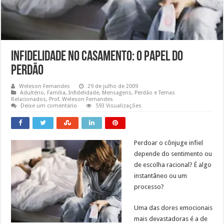
Infidelidade no Casamento: O Papel do
Perdão
Weleson Fernandes
29 de julho de 2009
Adultério
,
Família
,
Infidelidade
,
Mensagens
,
Perdão e Temas
Relacionados
,
Prof. Weleson Fernandes
Deixe um comentário
593 Visualizações
Perdoar o cônjuge infiel
depende do sentimento ou
de escolha racional? É algo
instantâneo ou um
processo?
Uma das dores emocionais
mais devastadoras é a de