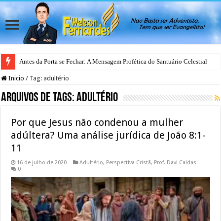
Antes da Porta se Fechar: A Mensagem Profética do Santuário Celestial
Inicio
/
Tag:
adultério
Arquivos de Tags:
adultério
Por que Jesus não condenou a mulher
adúltera? Uma análise jurídica de João 8:1-
11
16 de julho de 2020
Adultério
,
Perspectiva Cristã
,
Prof. Davi Caldas
0