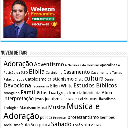
Nuvem de Tags
Adoração
Adventismo
Apocalipse
A Natureza do Homem
A
Biblia
Casamento
Calvinismo
Casamento e Temas
Posição da IASD
cultura
cristianismo
Catolicismo
Relacionados
Cristo
Daniel
Devocional
Estudos Bíblicos
Ellen White
economia
Família
Iasd
Imortalidade da Alma
Igreja
evangelho
Icar
interpretação
Jesus
judaismo
lei
Lei de Deus
judeus
Liberalismo
Musica e
Musica
Marxismo
Moral
Teológico
Adoração
protestantismo
política
Sermões
Profecias
Sábado
Sola Scriptura
vida
Torá
socialismo
Videos