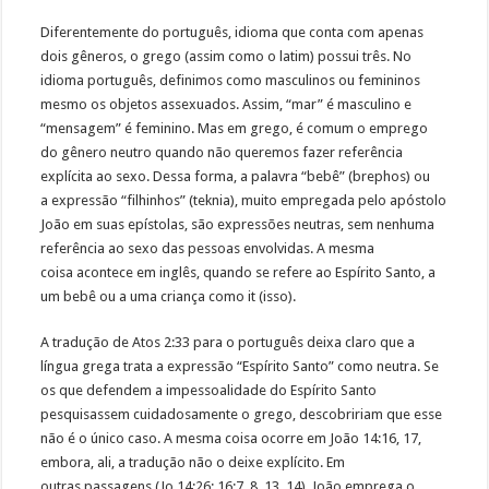
Diferentemente do português, idioma que conta com apenas
dois gêneros, o grego (assim como o latim) possui três. No
idioma português, definimos como masculinos ou femininos
mesmo os objetos assexuados. Assim, “mar” é masculino e
“mensagem” é feminino. Mas em grego, é comum o emprego
do gênero neutro quando não queremos fazer referência
explícita ao sexo. Dessa forma, a palavra “bebê” (brephos) ou
a expressão “filhinhos” (teknia), muito empregada pelo apóstolo
João em suas epístolas, são expressões neutras, sem nenhuma
referência ao sexo das pessoas envolvidas. A mesma
coisa acontece em inglês, quando se refere ao Espírito Santo, a
um bebê ou a uma criança como it (isso).
A tradução de Atos 2:33 para o português deixa claro que a
língua grega trata a expressão “Espírito Santo” como neutra. Se
os que defendem a impessoalidade do Espírito Santo
pesquisassem cuidadosamente o grego, descobririam que esse
não é o único caso. A mesma coisa ocorre em João 14:16, 17,
embora, ali, a tradução não o deixe explícito. Em
outras passagens (Jo 14:26; 16:7, 8, 13, 14), João emprega o