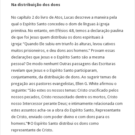
Na distribuição dos dons
No capítulo 2 do livro de Atos, Lucas descreve a maneira pela
qual o Espírito Santo concedeu o dom de línguas à igreja
primitiva. No entanto, em Efésios 4:8, temos a declaração paulina
de que foi Jesus quem distribuiu os dons espirituais à
igreja: “Quando Ele subiu em triunfo às alturas, levou cativos
muitos prisioneiros, e deu dons aos homens.” Provam essas
declarações que Jesus e o Espírito Santo são a mesma
pessoa? De modo nenhum! Outras passagens das Escrituras
revelam que Jesus e o Espírito Santo participaram,
conjuntamente, da distribuição de dons. Ao sugerir temas de
pregação aos pastores evangelistas, Ellen G. White afirmou o
seguinte: “São estes os nossos temas: Cristo crucificado pelos
nossos pecados, Cristo ressuscitado dentre os mortos, Cristo
nosso Intercessor perante Deus; e intimamente relacionada com
estes assuntos acha-se a obra do Espírito Santo, Representante
de Cristo, enviado com poder divino e com dons para os
homens.”
9
O Espírito Santo distribui os dons como
representante de Cristo.