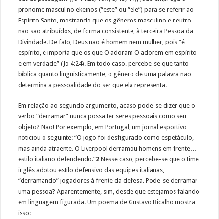
pronome masculino ekeinos (“este” ou “ele”) para se referir ao
Espírito Santo, mostrando que os gêneros masculino e neutro
não são atribuídos, de forma consistente, à terceira Pessoa da
Divindade. De fato, Deus não é homem nem mulher, pois “é
espírito, e importa que os que O adoram O adorem em espírito
e em verdade” (Jo 4:24). Em todo caso, percebe-se que tanto
bíblica quanto linguisticamente, o gênero de uma palavra não
determina a pessoalidade do ser que ela representa.
Em relação ao segundo argumento, acaso pode-se dizer que o
verbo “derramar” nunca possa ter seres pessoais como seu
objeto? Não! Por exemplo, em Portugal, um jornal esportivo
noticiou o seguinte: “O jogo foi desfigurado como espetáculo,
mas ainda atraente. O Liverpool derramou homens em frente…
estilo italiano defendendo.”
2
Nesse caso, percebe-se que o time
inglês adotou estilo defensivo das equipes italianas,
“derramando” jogadores à frente da defesa. Pode-se derramar
uma pessoa? Aparentemente, sim, desde que estejamos falando
em linguagem figurada. Um poema de Gustavo Bicalho mostra
isso: