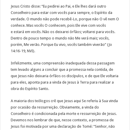
Jesus Cristo disse: “Eu pedirei ao Pai, e Ele lhes dará outro
Conselheiro para estar com vocês para sempre, o Espírito da
verdade. O mundo não pode recebê-Lo, porque não O vê nem O
conhece. Mas vocês O conhecem, pois Ele vive com vocês
e estará em vocês. Não os deixarei órfãos; voltarei para vocês.
Dentro de pouco tempo o mundo não Me verá mais; vocês,
porém, Me verão. Porque Eu vivo, vocês também viverão” (Jo
14:16-19, NVI).
Infelizmente, uma compreensão inadequada dessa passagem
tem levado alguns a concluir que a promessa nela contida, de
que Jesus não deixaria órfãos os discípulos, e de que Ele voltaria
para eles, aponta para a vinda de Jesus à Terra para realizar a
obra do Espírito Santo.
A maioria dos teólogos crê que Jesus aqui Se referiu à Sua vinda
por ocasião da ressurreição. Obviamente, a vinda do
Conselheiro é condicionada pela morte e ressurreição de Jesus.
Devemos nos lembrar de que, nesse contexto, a promessa de
Jesus foi motivada por uma declaração de Tomé: “Senhor, não