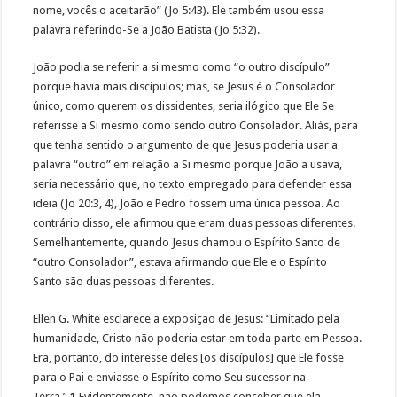
nome, vocês o aceitarão” (Jo 5:43). Ele também usou essa
palavra referindo-Se a João Batista (Jo 5:32).
João podia se referir a si mesmo como “o outro discípulo”
porque havia mais discípulos; mas, se Jesus é o Consolador
único, como querem os dissidentes, seria ilógico que Ele Se
referisse a Si mesmo como sendo outro Consolador. Aliás, para
que tenha sentido o argumento de que Jesus poderia usar a
palavra “outro” em relação a Si mesmo porque João a usava,
seria necessário que, no texto empregado para defender essa
ideia (Jo 20:3, 4), João e Pedro fossem uma única pessoa. Ao
contrário disso, ele afirmou que eram duas pessoas diferentes.
Semelhantemente, quando Jesus chamou o Espírito Santo de
“outro Consolador”, estava afirmando que Ele e o Espírito
Santo são duas pessoas diferentes.
Ellen G. White esclarece a exposição de Jesus: “Limitado pela
humanidade, Cristo não poderia estar em toda parte em Pessoa.
Era, portanto, do interesse deles [os discípulos] que Ele fosse
para o Pai e enviasse o Espírito como Seu sucessor na
Terra.”
1
Evidentemente, não podemos conceber que ela