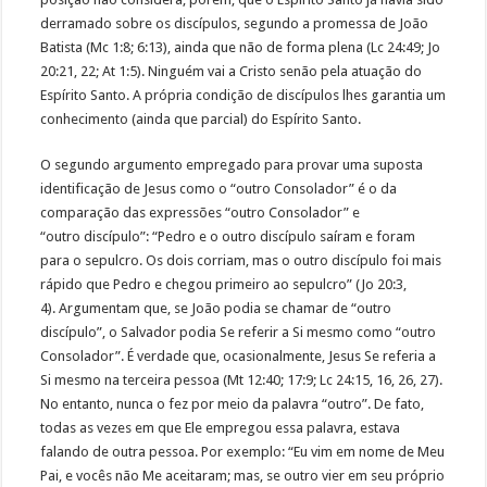
derramado sobre os discípulos, segundo a promessa de João
Batista (Mc 1:8; 6:13), ainda que não de forma plena (Lc 24:49; Jo
20:21, 22; At 1:5). Ninguém vai a Cristo senão pela atuação do
Espírito Santo. A própria condição de discípulos lhes garantia um
conhecimento (ainda que parcial) do Espírito Santo.
O segundo argumento empregado para provar uma suposta
identificação de Jesus como o “outro Consolador” é o da
comparação das expressões “outro Consolador” e
“outro discípulo”: “Pedro e o outro discípulo saíram e foram
para o sepulcro. Os dois corriam, mas o outro discípulo foi mais
rápido que Pedro e chegou primeiro ao sepulcro” (Jo 20:3,
4). Argumentam que, se João podia se chamar de “outro
discípulo”, o Salvador podia Se referir a Si mesmo como “outro
Consolador”. É verdade que, ocasionalmente, Jesus Se referia a
Si mesmo na terceira pessoa (Mt 12:40; 17:9; Lc 24:15, 16, 26, 27).
No entanto, nunca o fez por meio da palavra “outro”. De fato,
todas as vezes em que Ele empregou essa palavra, estava
falando de outra pessoa. Por exemplo: “Eu vim em nome de Meu
Pai, e vocês não Me aceitaram; mas, se outro vier em seu próprio