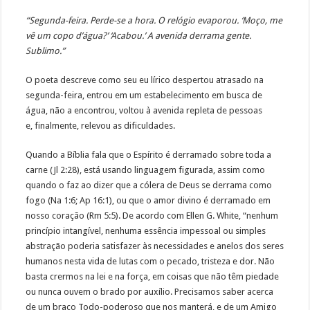
“Segunda-feira. Perde-se a hora. O relógio evaporou. ‘Moço, me
vê um copo d’água?’ ‘Acabou.’ A avenida derrama gente.
Sublimo.”
O poeta descreve como seu eu lírico despertou atrasado na
segunda-feira, entrou em um estabelecimento em busca de
água, não a encontrou, voltou à avenida repleta de pessoas
e, finalmente, relevou as dificuldades.
Quando a Bíblia fala que o Espírito é derramado sobre toda a
carne (Jl 2:28), está usando linguagem figurada, assim como
quando o faz ao dizer que a cólera de Deus se derrama como
fogo (Na 1:6; Ap 16:1), ou que o amor divino é derramado em
nosso coração (Rm 5:5). De acordo com Ellen G. White, “nenhum
princípio intangível, nenhuma essência impessoal ou simples
abstração poderia satisfazer às necessidades e anelos dos seres
humanos nesta vida de lutas com o pecado, tristeza e dor. Não
basta crermos na lei e na força, em coisas que não têm piedade
ou nunca ouvem o brado por auxílio. Precisamos saber acerca
de um braço Todo-poderoso que nos manterá, e de um Amigo