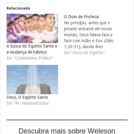
Relacionado
O Dom de Profecia
No princípio, antes que o
pecado entrasse em nosso
mundo, Deus falava face a
face com Adão e Eva. (Gên.
A busca do Espírito Santo e
1:26-31), dando-lhes
a mudança de hábitos
sabedoria e comunicando
Em "Dons do Espírito"
Em "Cristianismo Prático"
Sua vontade.Mas, após a
entrada do pecado, essa
comunicação direta não
mais seria possível. Pois
Adão e Eva teriam sido
destruídos pela santa
presença de…
Deus, O Espírito Santo
Em "Pr. Neumoel Stina"
Descubra mais sobre Weleson