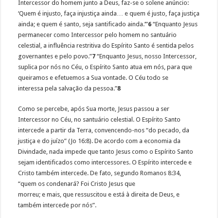
Intercessor do homem junto a Deus, faz-se o solene anúncio:
‘Quem é injusto, faça injustiça ainda… e quem é justo, faça justiça
ainda; e quem é santo, seja santificado ainda.’”
6
“Enquanto Jesus
permanecer como Intercessor pelo homem no santuário
celestial, a influência restritiva do Espírito Santo é sentida pelos
governantes e pelo povo.”
7
“Enquanto Jesus, nosso Intercessor,
suplica por nós no Céu, o Espírito Santo atua em nós, para que
queiramos e efetuemos a Sua vontade. O Céu todo se
interessa pela salvação da pessoa.”
8
Como se percebe, após Sua morte, Jesus passou a ser
Intercessor no Céu, no santuário celestial. O Espírito Santo
intercede a partir da Terra, convencendo-nos “do pecado, da
justiça e do juízo” (Jo 16:8). De acordo com a economia da
Divindade, nada impede que tanto Jesus como o Espírito Santo
sejam identificados como intercessores. O Espírito intercede e
Cristo também intercede. De fato, segundo Romanos 8:34,
“quem os condenará? Foi Cristo Jesus que
morreu; e mais, que ressuscitou e está à direita de Deus, e
também intercede por nós”.