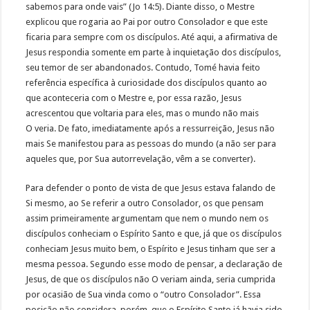
sabemos para onde vais” (Jo 14:5). Diante disso, o Mestre
explicou que rogaria ao Pai por outro Consolador e que este
ficaria para sempre com os discípulos. Até aqui, a afirmativa de
Jesus respondia somente em parte à inquietação dos discípulos,
seu temor de ser abandonados. Contudo, Tomé havia feito
referência específica à curiosidade dos discípulos quanto ao
que aconteceria com o Mestre e, por essa razão, Jesus
acrescentou que voltaria para eles, mas o mundo não mais
O veria. De fato, imediatamente após a ressurreição, Jesus não
mais Se manifestou para as pessoas do mundo (a não ser para
aqueles que, por Sua autorrevelação, vêm a se converter).
Para defender o ponto de vista de que Jesus estava falando de
Si mesmo, ao Se referir a outro Consolador, os que pensam
assim primeiramente argumentam que nem o mundo nem os
discípulos conheciam o Espírito Santo e que, já que os discípulos
conheciam Jesus muito bem, o Espírito e Jesus tinham que ser a
mesma pessoa. Segundo esse modo de pensar, a declaração de
Jesus, de que os discípulos não O veriam ainda, seria cumprida
por ocasião de Sua vinda como o “outro Consolador”. Essa
posição não considera, porém, que o Espírito Santo já havia sido