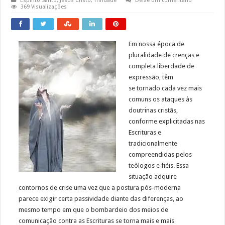
Espirito Santo
,
Jesus Cristo
,
Trindade
Deixe um comentário
369 Visualizações
Em nossa época de
pluralidade de crenças e
completa liberdade de
expressão, têm
se tornado cada vez mais
comuns os ataques às
doutrinas cristãs,
conforme explicitadas nas
Escrituras e
tradicionalmente
compreendidas pelos
teólogos e fiéis. Essa
situação adquire
contornos de crise uma vez que a postura pós-moderna
parece exigir certa passividade diante das diferenças, ao
mesmo tempo em que o bombardeio dos meios de
comunicação contra as Escrituras se torna mais e mais