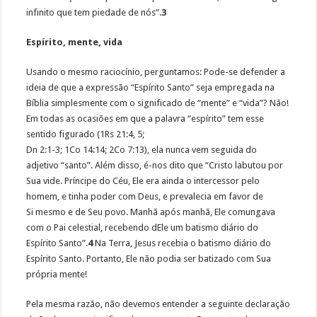
infinito que tem piedade de nós”.
3
Espírito, mente, vida
Usando o mesmo raciocínio, perguntamos: Pode-se defender a
ideia de que a expressão “Espírito Santo” seja empregada na
Bíblia simplesmente com o significado de “mente” e “vida”? Não!
Em todas as ocasiões em que a palavra “espírito” tem esse
sentido figurado (1Rs 21:4, 5;
Dn 2:1-3; 1Co 14:14; 2Co 7:13), ela nunca vem seguida do
adjetivo “santo”. Além disso, é-nos dito que “Cristo labutou por
Sua vide. Príncipe do Céu, Ele era ainda o intercessor pelo
homem, e tinha poder com Deus, e prevalecia em favor de
Si mesmo e de Seu povo. Manhã após manhã, Ele comungava
com o Pai celestial, recebendo dEle um batismo diário do
Espírito Santo”.
4
Na Terra, Jesus recebia o batismo diário do
Espírito Santo. Portanto, Ele não podia ser batizado com Sua
própria mente!
Pela mesma razão, não devemos entender a seguinte declaração