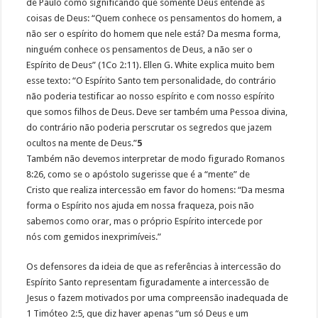
de Paulo como significando que somente Deus entende as
coisas de Deus: “Quem conhece os pensamentos do homem, a
não ser o espírito do homem que nele está? Da mesma forma,
ninguém conhece os pensamentos de Deus, a não ser o
Espírito de Deus” (1Co 2:11). Ellen G. White explica muito bem
esse texto: “O Espírito Santo tem personalidade, do contrário
não poderia testificar ao nosso espírito e com nosso espírito
que somos filhos de Deus. Deve ser também uma Pessoa divina,
do contrário não poderia perscrutar os segredos que jazem
ocultos na mente de Deus.”
5
Também não devemos interpretar de modo figurado Romanos
8:26, como se o apóstolo sugerisse que é a “mente” de
Cristo que realiza intercessão em favor do homens: “Da mesma
forma o Espírito nos ajuda em nossa fraqueza, pois não
sabemos como orar, mas o próprio Espírito intercede por
nós com gemidos inexprimíveis.”
Os defensores da ideia de que as referências à intercessão do
Espírito Santo representam figuradamente a intercessão de
Jesus o fazem motivados por uma compreensão inadequada de
1 Timóteo 2:5, que diz haver apenas “um só Deus e um