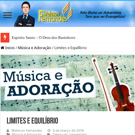
Espirito Santo – O Deus dos Bastidores
Inicio
/
Música e Adoração
/
Limites e Equilíbrio
Limites e Equilíbrio
Weleson Fernandes
6 de março de 2018
Música e Adoração
Deixe um comentário