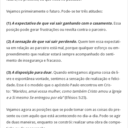
Ve­ja­mos pri­mei­ra­men­te o fu­tu­ro. Po­de-se ter três ati­tu­des:
(1)
A ex­pec­ta­ti­va de que vai sair ga­nhan­do com o ca­sa­men­to.
Es­sa
po­si­ção po­de ge­rar frus­tra­ções ou re­vol­ta con­tra o par­cei­ro.
(2)
A sen­sa­ção de que vai sair per­den­do.
Quem tem es­sa ex­pec­ta­ti­
va em re­la­ção ao par­cei­ro es­tá mal, por­que qual­quer es­for­ço ou em­
preen­di­men­to que rea­li­zar es­ta­rá sem­pre acom­pa­nha­do do sen­ti­
men­to de in­se­gu­ran­ça e fra­cas­so.
(3)
A dis­po­si­ção pa­ra doar.
Quan­do en­tre­ga­mos al­gu­ma coi­sa de li­
vre e es­pon­tâ­nea von­ta­de, sen­ti­mos a sen­sa­ção de rea­li­za­ção e fe­li­ci­
da­de. Es­se é o mo­de­lo que o após­to­lo Pau­lo en­con­trou em Cris­
to:
“Maridos, amai vos­sa mu­lher, co­mo tam­bém Cris­to amou a Igre­ja
e a Si mes­mo Se en­tre­gou por ela”
(Efésios 5:25).
Ve­ja­mos ago­ra as po­si­ções que se po­de to­mar com as coi­sas do pre­
sen­te ou com aqui­lo que es­tá aconte­cen­do no dia-a-dia. Po­de-se agir
de duas ma­nei­ras, en­quan­to se cons­trói: rea­li­zar uma obra de compe­