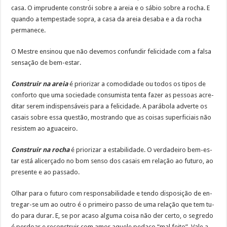
ca­sa. O im­pru­den­te cons­trói so­bre a areia e o sá­bio so­bre a ro­cha. E
quan­do a tem­pes­ta­de so­pra, a ca­sa da areia de­sa­ba e a da ro­cha
per­ma­ne­ce.
O Mes­tre en­si­nou que não de­ve­mos con­fun­dir fe­li­ci­da­de com a fal­sa
sen­sa­ção de bem-es­tar.
Cons­truir na areia
é prio­ri­zar a co­mo­di­da­de ou to­dos os ti­pos de
con­for­to que uma so­cie­da­de consumis­ta ten­ta fa­zer as pes­soas acre­
di­tar se­rem in­dis­pen­sá­veis pa­ra a fe­li­ci­da­de. A pa­rá­bo­la ad­ver­te os
ca­sais so­bre es­sa ques­tão, mos­tran­do que as coi­sas su­per­fi­ciais não
re­sis­tem ao agua­cei­ro.
Cons­truir na ro­cha
é prio­ri­zar a es­ta­bi­li­da­de. O ver­da­dei­ro bem-es­
tar es­tá ali­cer­ça­do no bom sen­so dos ca­sais em re­la­ção ao fu­tu­ro, ao
pre­sen­te e ao pas­sa­do.
Olhar pa­ra o fu­tu­ro com res­pon­sa­bi­li­da­de e ten­do dis­po­si­ção de en­
tre­gar-se um ao ou­tro é o pri­mei­ro pas­so de uma re­la­ção que tem tu­
do pa­ra du­rar. E, se por aca­so al­gu­ma coi­sa não der cer­to, o se­gre­do
é perdoar e re­cons­truir com amor aque­le pe­da­ço “mal fei­to”. Va­le a