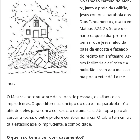
No fa­mo­so ser­mão do Mon­
te, jun­to à praia da Ga­li­léia,
Je­sus con­tou a pa­rá­bo­la dos
Dois Fun­da­men­tos, ci­ta­da em
Ma­teus 7:24-27. So­bre o ce­
ná­rio da­que­le dia, pre­fi­ro
pen­sar que Je­sus fa­lou da
ba­se da en­cos­ta e fa­zen­do
do re­cin­to um an­fi­tea­tro. As­
sim fa­ci­li­ta­ria a acús­ti­ca e a
mul­ti­dão as­sen­ta­da mais aci­
ma po­dia enten­dê-Lo me­
lhor.
O Mes­tre abor­dou so­bre dois ti­pos de pessoas, os sábios e os
imprudentes. O que di­fe­ren­cia um ti­po do ou­tro – na pa­rá­bo­la – é a
ati­tu­de de­les pa­ra com a cons­tru­ção de uma ca­sa. Um op­ta pe­lo ali­
cer­ce na ro­cha; o ou­tro pre­fe­re cons­truir na areia. O sá­bio tem em vis­
ta a es­ta­bi­li­da­de; o im­pru­den­te, a co­mo­di­da­de.
O que is­so tem a ver com ca­sa­men­to?