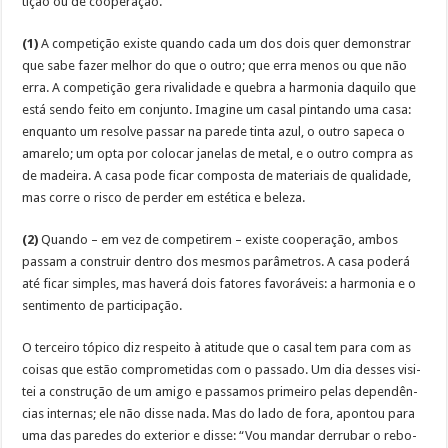
ti­ção ou de coo­pe­ra­ção.
(1)
A com­pe­ti­ção exis­te quan­do ca­da um dos dois quer de­mons­trar
que sa­be fa­zer me­lhor do que o outro; que er­ra me­nos ou que não
er­ra. A com­pe­ti­ção ge­ra ri­va­li­da­de e que­bra a har­mo­nia da­qui­lo que
es­tá sen­do fei­to em con­jun­to. Ima­gi­ne um ca­sal pin­tan­do uma ca­sa:
en­quan­to um re­sol­ve pas­sar na pa­re­de tin­ta azul, o ou­tro sa­pe­ca o
ama­re­lo; um op­ta por co­lo­car ja­ne­las de me­tal, e o ou­tro com­pra as
de ma­dei­ra. A ca­sa po­de fi­car com­pos­ta de ma­te­riais de qua­li­da­de,
mas cor­re o ris­co de per­der em es­té­ti­ca e be­le­za.
(2)
Quan­do – em vez de com­pe­ti­rem – exis­te coo­pe­ra­ção, am­bos
pas­sam a cons­truir den­tro dos mesmos pa­râ­me­tros. A ca­sa po­de­rá
até fi­car sim­ples, mas ha­ve­rá dois fa­to­res fa­vo­rá­veis: a har­mo­nia e o
sen­ti­men­to de par­ti­ci­pa­ção.
O ter­cei­ro tó­pi­co diz res­pei­to à ati­tu­de que o ca­sal tem pa­ra com as
coi­sas que es­tão com­pro­me­ti­das com o pas­sa­do. Um dia des­ses vi­si­
tei a cons­tru­ção de um ami­go e pas­sa­mos pri­mei­ro pe­las de­pen­dên­
cias in­ter­nas; ele não dis­se na­da. Mas do la­do de fo­ra, apon­tou pa­ra
uma das pa­re­des do ex­te­rior e dis­se: “Vou man­dar der­ru­bar o re­bo­