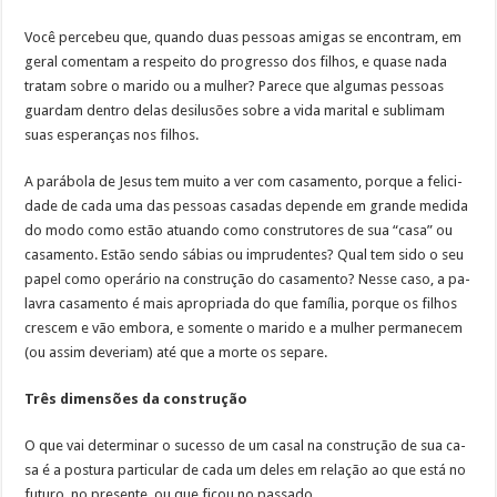
Vo­cê per­ce­beu que, quan­do duas pes­soas ami­gas se en­con­tram, em
ge­ral co­men­tam a res­pei­to do progres­so dos fi­lhos, e qua­se na­da
tra­tam so­bre o ma­ri­do ou a mu­lher? Pa­re­ce que al­gu­mas pes­soas
guardam den­tro de­las de­si­lu­sões so­bre a vi­da ma­ri­tal e su­bli­mam
suas es­pe­ran­ças nos fi­lhos.
A pa­rá­bo­la de Je­sus tem mui­to a ver com ca­sa­men­to, por­que a fe­li­ci­
da­de de ca­da uma das pes­soas casa­das de­pen­de em gran­de me­di­da
do mo­do co­mo es­tão atuan­do co­mo cons­tru­to­res de sua “ca­sa” ou
casa­men­to. Es­tão sen­do sá­bias ou im­pru­den­tes? Qual tem si­do o seu
pa­pel co­mo ope­rá­rio na cons­tru­ção do ca­sa­men­to? Nes­se ca­so, a pa­
la­vra ca­sa­men­to é mais apro­pria­da do que fa­mí­lia, por­que os fi­lhos
cres­cem e vão em­bo­ra, e so­men­te o ma­ri­do e a mu­lher per­ma­ne­cem
(ou as­sim de­ve­riam) até que a mor­te os se­pa­re.
Três di­men­sões da cons­tru­ção
O que vai de­ter­mi­nar o su­ces­so de um ca­sal na cons­tru­ção de sua ca­
sa é a pos­tu­ra par­ti­cu­lar de ca­da um de­les em re­la­ção ao que es­tá no
fu­tu­ro, no pre­sen­te, ou que fi­cou no pas­sa­do.