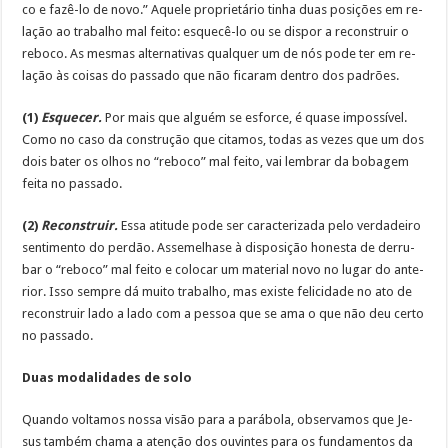
co e fa­zê-lo de no­vo.” Aque­le pro­prie­tá­rio ti­nha duas po­si­ções em re­
la­ção ao trabalho mal fei­to: es­que­cê-lo ou se dis­por a re­cons­truir o
re­bo­co. As mes­mas al­ter­na­ti­vas qual­quer um de nós po­de ter em re­
la­ção às coi­sas do pas­sa­do que não fi­ca­ram den­tro dos pa­drões.
(1)
Es­que­cer.
Por mais que al­guém se es­for­ce, é qua­se im­pos­sí­vel.
Co­mo no ca­so da cons­tru­ção que cita­mos, to­das as ve­zes que um dos
dois ba­ter os olhos no “re­bo­co” mal fei­to, vai lem­brar da bo­ba­gem
feita no pas­sa­do.
(2)
Re­cons­truir.
Es­sa ati­tu­de po­de ser ca­rac­te­ri­za­da pe­lo ver­da­dei­ro
sen­ti­men­to do per­dão. Assemelhase à dis­po­si­ção ho­nes­ta de der­ru­
bar o “re­bo­co” mal fei­to e co­lo­car um ma­te­rial no­vo no lu­gar do an­te­
rior. Is­so sem­pre dá mui­to tra­ba­lho, mas exis­te fe­li­ci­da­de no ato de
re­cons­truir la­do a la­do com a pes­soa que se ama o que não deu cer­to
no pas­sa­do.
Duas mo­da­li­da­des de so­lo
Quan­do vol­ta­mos nos­sa vi­são pa­ra a pa­rá­bo­la, ob­ser­va­mos que Je­
sus tam­bém cha­ma a aten­ção dos ouvin­tes pa­ra os fun­da­men­tos da