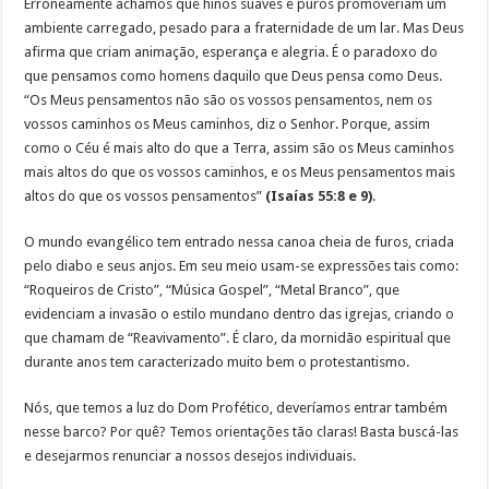
Erroneamente achamos que hinos suaves e puros promoveriam um
ambiente carregado, pesado para a fraternidade de um lar. Mas Deus
afirma que criam animação, esperança e alegria. É o paradoxo do
que pensamos como homens daquilo que Deus pensa como Deus.
“Os Meus pensamentos não são os vossos pensamentos, nem os
vossos caminhos os Meus caminhos, diz o Senhor. Porque, assim
como o Céu é mais alto do que a Terra, assim são os Meus caminhos
mais altos do que os vossos caminhos, e os Meus pensamentos mais
altos do que os vossos pensamentos”
(Isaías 55:8 e 9)
.
O mundo evangélico tem entrado nessa canoa cheia de furos, criada
pelo diabo e seus anjos. Em seu meio usam-se expressões tais como:
“Roqueiros de Cristo”, “Música Gospel”, “Metal Branco”, que
evidenciam a invasão o estilo mundano dentro das igrejas, criando o
que chamam de “Reavivamento”. É claro, da mornidão espiritual que
durante anos tem caracterizado muito bem o protestantismo.
Nós, que temos a luz do Dom Profético, deveríamos entrar também
nesse barco? Por quê? Temos orientações tão claras! Basta buscá-las
e desejarmos renunciar a nossos desejos individuais.