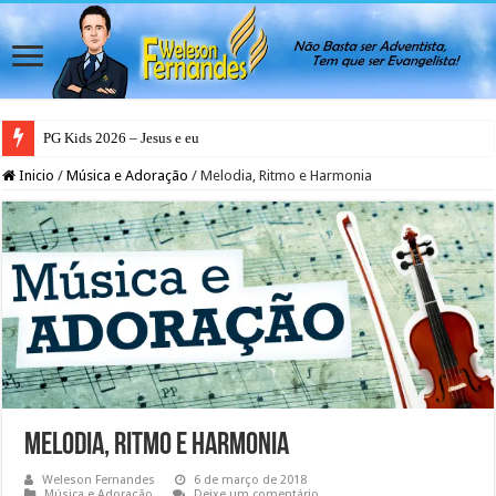
PG Kids 2026 – Jesus e eu
Inicio
/
Música e Adoração
/
Melodia, Ritmo e Harmonia
Melodia, Ritmo e Harmonia
Weleson Fernandes
6 de março de 2018
Música e Adoração
Deixe um comentário