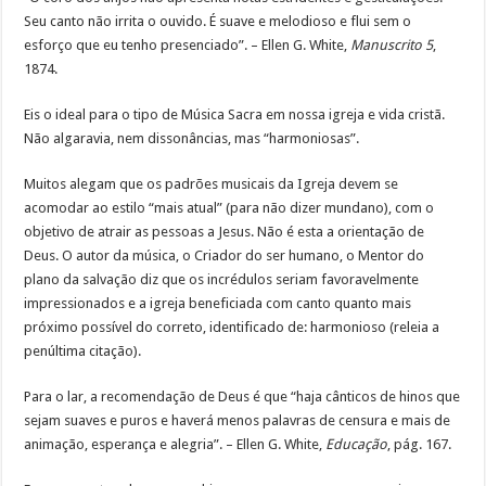
Seu canto não irrita o ouvido. É suave e melodioso e flui sem o
esforço que eu tenho presenciado”. – Ellen G. White,
Manuscrito 5
,
1874.
Eis o ideal para o tipo de Música Sacra em nossa igreja e vida cristã.
Não algaravia, nem dissonâncias, mas “harmoniosas”.
Muitos alegam que os padrões musicais da Igreja devem se
acomodar ao estilo “mais atual” (para não dizer mundano), com o
objetivo de atrair as pessoas a Jesus. Não é esta a orientação de
Deus. O autor da música, o Criador do ser humano, o Mentor do
plano da salvação diz que os incrédulos seriam favoravelmente
impressionados e a igreja beneficiada com canto quanto mais
próximo possível do correto, identificado de: harmonioso (releia a
penúltima citação).
Para o lar, a recomendação de Deus é que “haja cânticos de hinos que
sejam suaves e puros e haverá menos palavras de censura e mais de
animação, esperança e alegria”. – Ellen G. White,
Educação
, pág. 167.