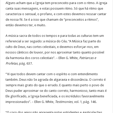
Alguns acham que a Igreja tem preconceito para com o ritmo. A igreja
canta suas mensagens, e estas possuem ritmo. Só que há ritmo que
caracteriza o sensual, o profano, e com estes devemos recusar cantar
de nossa fé. Se é a isso que chamam de “preconceitos a ritmos”,
então devemos ter, e muito.
A música sacra de todos os tempos e para todas as culturas tem um
referencial a ser seguido: a música do Céu. “A Música faz parte do
culto de Deus, nas cortes celestiais, e devemos esforçar-nos, em
nossos cânticos de louvor, por nos aproximar tanto quanto possível
da harmonia dos coros celestiais”. – Ellen G. White,
Patriarcas e
Profetas
, pág. 637.
“Vi que todos devem cantar com o espírito e com entendimento
também. Deus não Se agrada de algaravia e dissonância. O correto é
sempre mais grato do que o errado. E quanto mais perto o povo de
Deus puder aproximar-se do canto correto, harmonioso, tanto mais é
Ele glorificado, a Igreja beneficiada, e os incrédulos favoravelmente
impressionados”. – Ellen G. White,
Testimonies
, vol. 1, pág. 146.
“O coro dos anjos não apresenta notas estridentes e gesticulações.