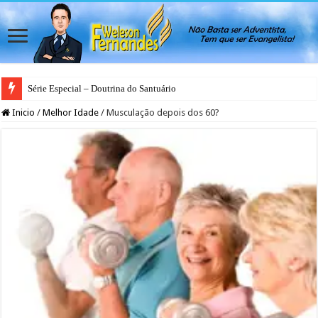
Série Especial – Doutrina do Santuário
Antes da Porta se Fechar: A Mensagem Profética do Santuário Celestial
Inicio
/
Melhor Idade
/
Musculação depois dos 60?