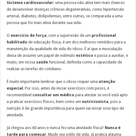
Sistema cardiovascular:
uma pessoa não ativa tem mais chances
de desenvolver doenças crônicas degenerativas, como hipertensão
arterial, diabetes, dislipidemias, entre outras, se comparada a uma
pessoa que foi mais ativa durante sua vida.
O
exercício de força
, com a supervisão de um
profissional
habilitado
de educação física, é um dos melhores remédios para a
manutenção da qualidade de vida do idoso. É aí que a musculação
deixa de assumir um papel de estímulo
estético
e passa a auxiliar, e
muito, em nossa
saúde
funcional, definida como a capacidade de
realizar as tarefas do cotidiano.
É muito importante lembrar que o idoso requer uma
atenção
especial
. Por isso, antes de iniciar exercícios com pesos, é
recomendável
consultar um médico
para atestar se você está apto
a praticar exercícios físicos, bem como um
nutricionista
, pois a
nutrição é de grande importância para quem vai iniciar esse tipo de
atividade.
Já chegou aos 60 anos e nunca fez uma atividade física?
Nunca é
tarde para começar
. Mude seu estilo de vida. Já pratica alguma