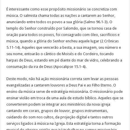
É interessante como esse propósito missionário se concretiza com
música. O salmista chama todas as nações a cantarem ao Senhor,
anunciando entre todos os povos a sua glória (Salmo 96.1-3). O
templo do Senhor construído por Salomão, que se tornou casa de
oração para todos os povos, foi consagrado com óleo, sacrifícios e
música, quando a glória do Senhor encheu aquele lugar (2 Crônicas
5.11-14). Aqueles que vencerão a besta, a sua imagem, seu número e
seu nome, entoarão o cântico de Moisés e do Cordeiro, tocando
harpas de Deus, estando em pé diante do mar de vidro, celebrando a
consumação da ira de Deus (Apocalipse 15.1-4).
Deste modo, não há ação missionária correta sem levar as pessoas
evangelizadas a cantarem louvores a Deus Pai e ao Filho Eterno. O
ensino da música serve de estratégia missionária. O missionário pode
ensinar violão em troca de uma aula de estudo bíblico. Aqueles que se
converterem podem se integrar aos ministérios da nova igreja
cantando em corais, grupos de louvor, grupos instrumentais,
cuidando do som nos cultos, da projeção digital e tantos outros
serviços ligados à música na Igreja. Esta estratégia torna a formação
musical do obreiro cristão que irá trabalhar no campo missionário