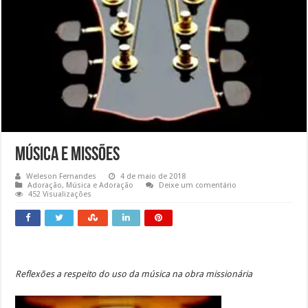
Música e Missões
Weleson Fernandes
4 de maio de 2018
Adoração
,
Música e Adoração
Deixe um comentário
452 Visualizações
Reflexões a respeito do uso da música na obra missionária