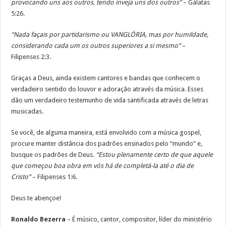
provocando uns aos outros, tendo inveja uns dos outros”
– Gálatas
5:26.
“Nada façais por partidarismo ou VANGLÓRIA, mas por humildade,
considerando cada um os outros superiores a si mesmo”
–
Filipenses 2:3.
Graças a Deus, ainda existem cantores e bandas que conhecem o
verdadeiro sentido do louvor e adoração através da música. Esses
dão um verdadeiro testemunho de vida santificada através de letras
musicadas.
Se você, de alguma maneira, está envolvido com a música gospel,
procure manter distância dos padrões ensinados pelo “mundo” e,
busque os padrões de Deus.
“Estou plenamente certo de que aquele
que começou boa obra em vós há de completá-la até o dia de
Cristo”
– Filipenses 1:6.
Deus te abençoe!
Ronaldo Bezerra
– É músico, cantor, compositor, líder do ministério