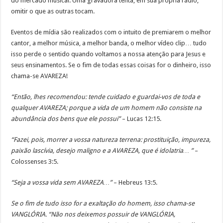
do mercado musical. Uma gravadora tenta, em sua própria rádio,
omitir o que as outras tocam.
Eventos de mídia são realizados com o intuito de premiarem o melhor
cantor, a melhor música, a melhor banda, o melhor vídeo clip… tudo
isso perde o sentido quando voltamos a nossa atenção para Jesus e
seus ensinamentos. Se o fim de todas essas coisas for o dinheiro, isso
chama-se AVAREZA!
“Então, lhes recomendou: tende cuidado e guardai-vos de toda e
qualquer AVAREZA; porque a vida de um homem não consiste na
abundância dos bens que ele possui”
– Lucas 12:15.
“Fazei, pois, morrer a vossa natureza terrena: prostituição, impureza,
paixão lascívia, desejo maligno e a AVAREZA, que é idolatria… ”
–
Colossenses 3:5.
“Seja a vossa vida sem AVAREZA…”
– Hebreus 13:5.
Se o fim de tudo isso for a exaltação do homem, isso chama-se
VANGLÓRIA. “Não nos deixemos possuir de VANGLÓRIA,