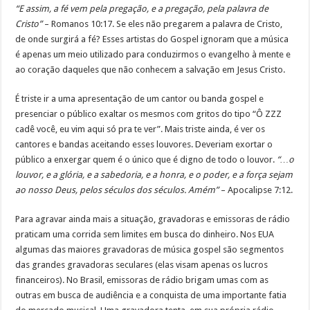
“E assim, a fé vem pela pregação, e a pregação, pela palavra de
Cristo”
– Romanos 10:17. Se eles não pregarem a palavra de Cristo,
de onde surgirá a fé? Esses artistas do Gospel ignoram que a música
é apenas um meio utilizado para conduzirmos o evangelho à mente e
ao coração daqueles que não conhecem a salvação em Jesus Cristo.
É triste ir a uma apresentação de um cantor ou banda gospel e
presenciar o público exaltar os mesmos com gritos do tipo “Ô ZZZ
cadê você, eu vim aqui só pra te ver”. Mais triste ainda, é ver os
cantores e bandas aceitando esses louvores. Deveriam exortar o
público a enxergar quem é o único que é digno de todo o louvor.
“…o
louvor, e a glória, e a sabedoria, e a honra, e o poder, e a força sejam
ao nosso Deus, pelos séculos dos séculos. Amém”
– Apocalipse 7:12.
Para agravar ainda mais a situação, gravadoras e emissoras de rádio
praticam uma corrida sem limites em busca do dinheiro. Nos EUA
algumas das maiores gravadoras de música gospel são segmentos
das grandes gravadoras seculares (elas visam apenas os lucros
financeiros). No Brasil, emissoras de rádio brigam umas com as
outras em busca de audiência e a conquista de uma importante fatia