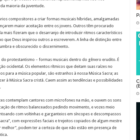
da maioria da juventude.
P
ários compositores a criar formas musicais híbridas, amalgamadas
nçarem maior aceitação entre os jovens. Outros têm procurado
da mais fizeram que o desarranjo de introduzir ritmos característicos
 que Deus inspirou outros a escreverem. A linha de distinção entre
numbra e obscurecido o discernimento.
a do protestantismo – formas musicais dentro do gênero erudito. É
ação ocidental. Os elementos rítmicos que deitam suas raízes no
s para a música popular, são estranhos à nossa Música Sacra; as
cer à Música Sacra cristã. Caem assim as tendências e possibilidades
C
(
.
ntes contemplam cantores com microfones na mão, e ouvem os sons
arcação de ritmos balanceados pedindo movimento, e vozes meio
entoando com voltinhas e garganteios em síncopes e descompassos
cra”, com expressões faciais e trejeitos copiados de algum mestre
 melhor”, podem ter a certeza de que não estão em presença de
tica.