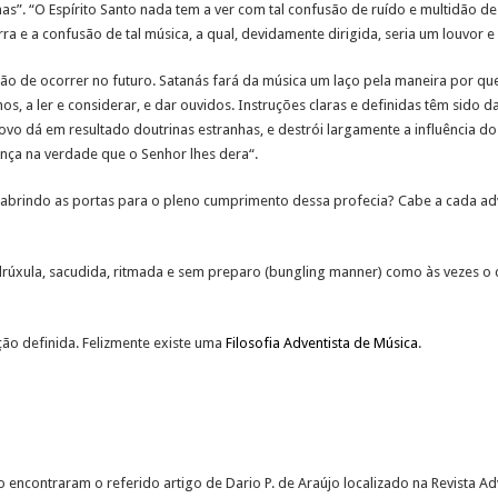
as”. “O Espírito Santo nada tem a ver com tal confusão de ruído e multidão
ra e a confusão de tal música, a qual, devidamente dirigida, seria um louvor e 
o de ocorrer no futuro. Satanás fará da música um laço pela maneira por que
hos, a ler e considerar, e dar ouvidos. Instruções claras e definidas têm sido
vo dá em resultado doutrinas estranhas, e destrói largamente a influência d
ança na verdade que o Senhor lhes dera“.
 abrindo as portas para o pleno cumprimento dessa profecia? Cabe a cada adve
drúxula, sacudida, ritmada e sem preparo (bungling manner) como às vezes o 
ição definida. Felizmente existe uma
Filosofia Adventista de Música
.
 encontraram o referido artigo de Dario P. de Araújo localizado na Revista Ad