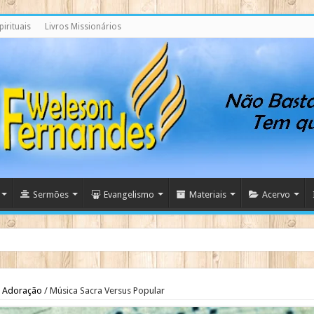
irituais
Livros Missionários
Sermões
Evangelismo
Materiais
Acervo
Adoração
/
Música Sacra Versus Popular