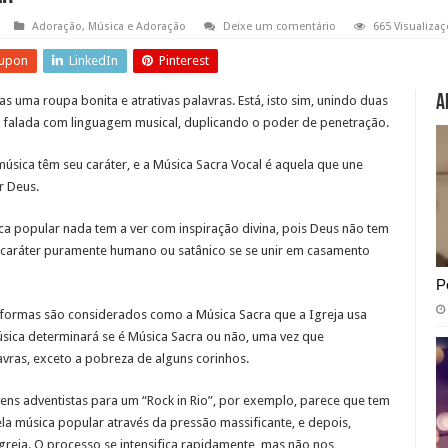
Adoração
,
Música e Adoração
Deixe um comentário
665 Visualiza
upon
LinkedIn
Pinterest
A
uma roupa bonita e atrativas palavras. Está, isto sim, unindo duas
falada com linguagem musical, duplicando o poder de penetração.
úsica têm seu caráter, e a Música Sacra Vocal é aquela que une
r Deus.
ica popular nada tem a ver com inspiração divina, pois Deus não tem
u caráter puramente humano ou satânico se se unir em casamento
P
s formas são considerados como a Música Sacra que a Igreja usa
sica determinará se é Música Sacra ou não, uma vez que
ras, exceto a pobreza de alguns corinhos.
ens adventistas para um “Rock in Rio”, por exemplo, parece que tem
ela música popular através da pressão massificante, e depois,
Igreja. O processo se intensifica rapidamente, mas não nos