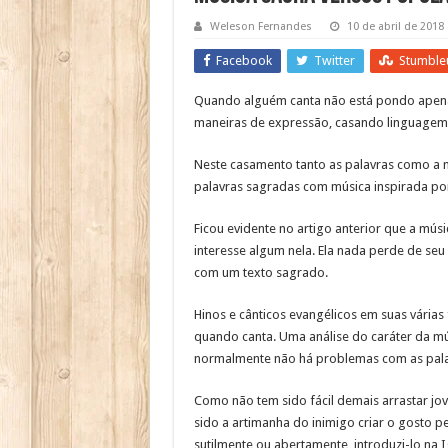
Weleson Fernandes
10 de abril de 2018
Facebook
Twitter
Stumble
Quando alguém canta não está pondo apenas 
maneiras de expressão, casando linguagem 
Neste casamento tanto as palavras como a m
palavras sagradas com música inspirada po
Ficou evidente no artigo anterior que a mús
interesse algum nela. Ela nada perde de se
com um texto sagrado.
Hinos e cânticos evangélicos em suas vária
quando canta. Uma análise do caráter da mú
normalmente não há problemas com as palav
Como não tem sido fácil demais arrastar jov
sido a artimanha do inimigo criar o gosto p
sutilmente ou abertamente, introduzi-lo na 