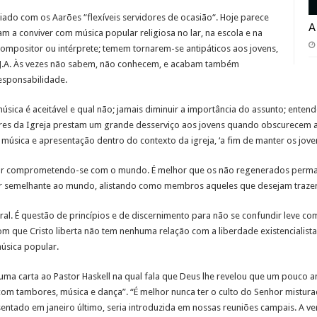
ado com os Aarões “flexíveis servidores de ocasião“. Hoje parece
A
 a conviver com música popular religiosa no lar, na escola e na
ompositor ou intérprete; temem tornarem-se antipáticos aos jovens,
r J.A. Às vezes não sabem, não conhecem, e acabam também
esponsabilidade.
úsica é aceitável e qual não; jamais diminuir a importância do assunto; ente
deres da Igreja prestam um grande desserviço aos jovens quando obscurecem a 
música e apresentação dentro do contexto da igreja, ‘a fim de manter os jovens
ador comprometendo-se com o mundo. É melhor que os não regenerados perma
rnar semelhante ao mundo, alistando como membros aqueles que desejam traze
ral. É questão de princípios e de discernimento para não se confundir leve co
com que Cristo liberta não tem nenhuma relação com a liberdade existencialis
música popular.
u uma carta ao Pastor Haskell na qual fala que Deus lhe revelou que um pouco
 com tambores, música e dança”. “É melhor nunca ter o culto do Senhor mistu
sentado em janeiro último, seria introduzida em nossas reuniões campais. A v