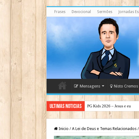
Frases
Devocional
Sermões
Jornadas Esp
Mensagens
Nisto Cremos
Ultimas Noticias
PG Kids 2026 – Jesus e eu
Inicio
/
A Lei de Deus e Temas Relacionados
/