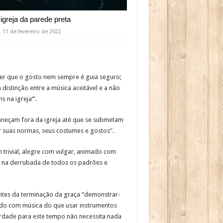
 igreja da parede preta
11 de fevereiro de 2022
nder que o gosto nem sempre é guia seguro;
distinção entre a música aceitável e a não
 na igreja’”.
neçam fora da igreja até que se submetam
r suas normas, seus costumes e gostos“.
m trivial, alegre com vulgar, animado com
ta na derrubada de todos os padrões e
 antes da terminação da graça “demonstrar-
rado com música do que usar instrumentos
erdade para este tempo não necessita nada