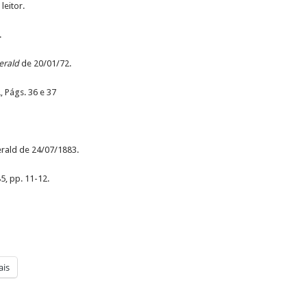
eitor.
.
erald
de 20/01/72.
 2, Págs. 36 e 37
erald de 24/07/1883.
5, pp. 11-12.
is