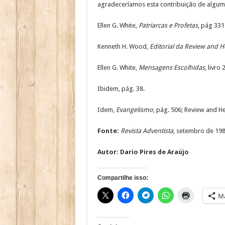
agradeceríamos esta contribuição de algum l
Ellen G. White,
Patriarcas e Profetas
, pág 331
Kenneth H. Wood,
Editorial da Review and H
Ellen G. White,
Mensagens Escolhidas
, livro
Ibidem, pág. 38.
Idem,
Evangelismo
, pág. 506; Review and H
Fonte:
Revista Adventista
, setembro de 198
Autor:
Dario Pires de Araújo
Compartilhe isso:
Ma