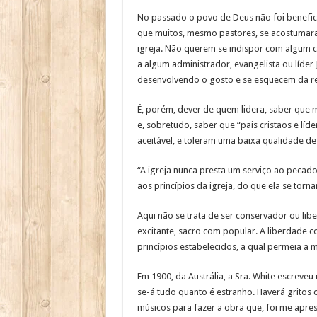
No passado o povo de Deus não foi benefici
que muitos, mesmo pastores, se acostumaram
igreja. Não querem se indispor com algum c
a algum administrador, evangelista ou líde
desenvolvendo o gosto e se esquecem da r
É, porém, dever de quem lidera, saber que m
e, sobretudo, saber que “pais cristãos e lí
aceitável, e toleram uma baixa qualidade de 
“A igreja nunca presta um serviço ao pec
aos princípios da igreja, do que ela se to
Aqui não se trata de ser conservador ou libe
excitante, sacro com popular. A liberdade 
princípios estabelecidos, a qual permeia a 
Em 1900, da Austrália, a Sra. White escreve
se-á tudo quanto é estranho. Haverá gritos
músicos para fazer a obra que, foi me apre