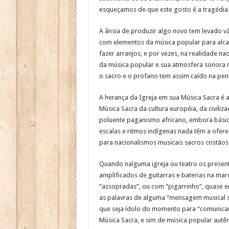
esqueçamos de que este gosto é a tragédia 
A ânsia de produzir algo novo tem levado v
com elementos da música popular para alca
fazer arranjos, e por vezes, na realidade na
da música popular e sua atmosfera sonora no
o sacro e o profano tem assim caído na pe
A herança da Igreja em sua Música Sacra é 
Música Sacra da cultura européia, da civiliz
poluente paganismo africano, embora básico
escalas e ritmos indígenas nada têm a ofere
para nacionalismos musicais sacros cristãos
Quando nalguma igreja ou teatro os prese
amplificados de guitarras e baterias na m
“assopradas”, ou com “pigarrinho”, quase 
as palavras de alguma “mensagem musical sa
que seja ídolo do momento para “comunicar
Música Sacra, e sim de música popular autên