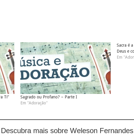
Sacra é 
Deus e co
Em "Ador
a Ti”
Sagrado ou Profano? – Parte I
Em "Adoração"
Descubra mais sobre Weleson Fernandes