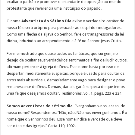
exaltar o padrão e promover o estandarte de oposição ao mundo
protestante que reverencia uma instituição do papado.
O nome
Adventista do Sétimo Dia
exibe o verdadeiro caráter de
nossa fé e será próprio para persuadir aos espíritos indagadores.
Como uma flecha da aljava do Senhor, fere os transgressores da lei
divina, induzindo ao arrependimento e à fé no Senhor Jesus Cristo.
Foi-me mostrado que quase todos os fanáticos, que surgem, no
desejo de ocultar seus verdadeiros sentimentos a fim de iludir outros,
afirmam pertencer à igreja de Deus. Esse nome havia por isso de
despertar imediatamente suspeitas, porque é usado para ocultar os
erros mais absurdos. É demasiadamente vago para designar o povo
remanescente de Deus. Demais, daria lugar à suspeita de que temos
uma fé que desejamos ocultar. Testimonies, vol. 1, págs. 223 e 224.
Somos adventistas do sétimo dia.
Evergonhamo-nos, acaso, de
nosso nome? Respondemos: “Não, não! Não nos envergonhamos. É o
nome que o Senhor nos deu. Esse nome indica a verdade que deve
ser o teste das igrejas.” Carta 110, 1902.