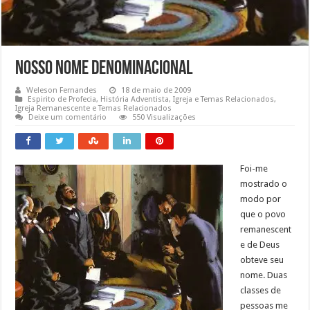
Nosso Nome Denominacional
Weleson Fernandes
18 de maio de 2009
Espirito de Profecia
,
História Adventista
,
Igreja e Temas Relacionados
,
Igreja Remanescente e Temas Relacionados
Deixe um comentário
550 Visualizações
Foi-me
mostrado o
modo por
que o povo
remanescent
e de Deus
obteve seu
nome. Duas
classes de
pessoas me