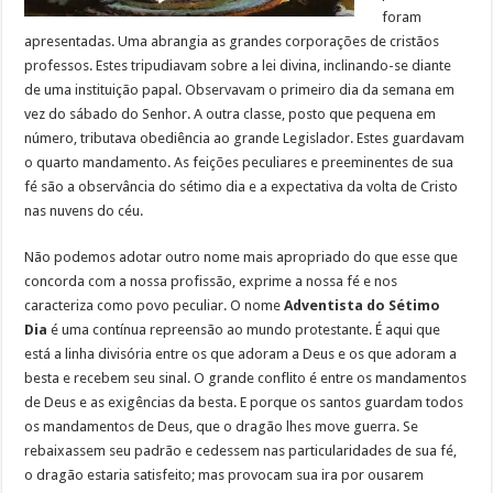
foram
apresentadas. Uma abrangia as grandes corporações de cristãos
professos. Estes tripudiavam sobre a lei divina, inclinando-se diante
de uma instituição papal. Observavam o primeiro dia da semana em
vez do sábado do Senhor. A outra classe, posto que pequena em
número, tributava obediência ao grande Legislador. Estes guardavam
o quarto mandamento. As feições peculiares e preeminentes de sua
fé são a observância do sétimo dia e a expectativa da volta de Cristo
nas nuvens do céu.
Não podemos adotar outro nome mais apropriado do que esse que
concorda com a nossa profissão, exprime a nossa fé e nos
caracteriza como povo peculiar. O nome
Adventista do Sétimo
Dia
é uma contínua repreensão ao mundo protestante. É aqui que
está a linha divisória entre os que adoram a Deus e os que adoram a
besta e recebem seu sinal. O grande conflito é entre os mandamentos
de Deus e as exigências da besta. E porque os santos guardam todos
os mandamentos de Deus, que o dragão lhes move guerra. Se
rebaixassem seu padrão e cedessem nas particularidades de sua fé,
o dragão estaria satisfeito; mas provocam sua ira por ousarem