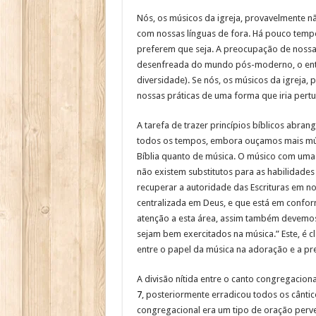
Nós, os músicos da igreja, provavelmente n
com nossas línguas de fora. Há pouco tempo
preferem que seja. A preocupação de nossa
desenfreada do mundo pós-moderno, o ente
diversidade). Se nós, os músicos da igreja
nossas práticas de uma forma que iria pertu
A tarefa de trazer princípios bíblicos abran
todos os tempos, embora ouçamos mais músic
Bíblia quanto de música. O músico com uma 
não existem substitutos para as habilidade
recuperar a autoridade das Escrituras em 
centralizada em Deus, e que está em confo
atenção a esta área, assim também devemos
sejam bem exercitados na música.” Este, é cl
entre o papel da música na adoração e a pr
A divisão nítida entre o canto congregacion
7
, posteriormente erradicou todos os cântic
congregacional era um tipo de oração perve