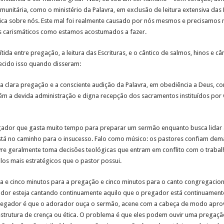
itária, como o ministério da Palavra, em exclusão de leitura extensiva das E
mática sobre nós. Este mal foi realmente causado por nós mesmos e precisamo
 carismáticos como estamos acostumados a fazer.
tida entre pregação, a leitura das Escrituras, e o cântico de salmos, hinos e câ
ecido isso quando disseram:
o, a clara pregação e a consciente audição da Palavra, em obediência a Deus, 
a devida administração e digna recepção dos sacramentos instituídos por Cr
egador que gasta muito tempo para preparar um sermão enquanto busca lida
tá no caminho para o insucesso. Falo como músico: os pastores confiam dema
re geralmente toma decisões teológicas que entram em conflito com o trabal
os mais estratégicos que o pastor possui.
a e cinco minutos para a pregação e cinco minutos para o canto congregacion
dor esteja cantando continuamente aquilo que o pregador está continuament
regador é que o adorador ouça o sermão, acene com a cabeça de modo aprova
strutura de crença ou ética. O problema é que eles podem ouvir uma pregação 