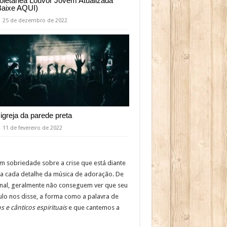
oletânea Louvor Jovem Atualizada
Baixe AQUI)
25 de dezembro de 2022
 igreja da parede preta
11 de fevereiro de 2022
om sobriedade sobre a crise que está diante
o a cada detalhe da música de adoração. De
ional, geralmente não conseguem ver que seu
ulo nos disse, a forma como a palavra de
 e cânticos espirituais
e que cantemos a