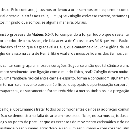
 disso. Pelo contrário, Jesus nos ordenou a orar sem nos preocuparmos com 
‘Pai
nosso
que estás nos céus, …’”. [6] Se Zuínglio estivesse correto, seríamo
s, fingindo que somos, se alguma maneira, plurais.
ensão grosseira de
Mateus 6:6-7
, foi compelido a forçar tudo o que o restante 
remedor de alho. Assim, ele fala acerca de
Colossenses 3:16
que “Aqui Paulo
dadeiro cântico que é agradável a Deus, que cantemos o louvor e glória de 
lio diria isso na cara de Hemã, Etã e Asafe, os músicos líderes dos Salmos can
 cantar com graça em nossos corações. Segue-se então que tal cântico é um
m mero sentimento sem ligação com o mundo físico, real? Zuínglio deveu muito
iou uma “antítese radical entre carne e espírito, forma e conteúdo.” [8]Cham
m tornar-se um evento etéreo, não físico, despojado de participação corporal,
sapareceu, os sacramentos foram reduzidos a meros símbolos, e a pregação t
s de hoje. Costumamos tratar todos os componentes de nossa adoração comuni
sto se demonstra na falta de arte em nossos edifícios, nossa música, todas a
hego ao ponto de postular que os excessos do movimento carismático e do P
a instância o ser humano grita: “Não, eu sou um ser humano – com coração, al