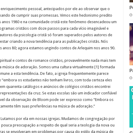
P
e enriquecimento pessoal, antecipados por ele ao observar que o
eixando de cumprir suas promessas. Vimos este hedonismo predito
s anos 1980 e na comunidade cristã este fenômeno desencadeou um
programas cristãos com doze passos para cada vício imaginável e
 autores da psicologia cristã só foram superados pelos autores de
estar criando a nova tendência para as publicações cristãs. Nós
nos anos 80; agora estamos ungindo contos de Arlequim nos anos 90.
piritual e contos de romance cristãos, provavelmente nada mais tem
 a música de adoração. Somos uma cultura virtualmente [1] formada
P
á imune a esta tendência. De fato, a igreja frequentemente parece
e “embora os estudantes não tenham livros, com toda certeza eles
em quarenta catálogos e anúncios de colégios cristãos encontrei
presentações da cruz. Se estas escolas são um indicador confiável
oável da observação de Bloom pode ser expresso como “Embora os
rtamente têm suas preferências na música de adoração.”
 Lutamos por ela em nossas igrejas. Mudamos de congregação por
 pouca preocupação a respeito de qual seria a teologia da nova ou
ras se envolveram em problemas por causa do estilo da música de