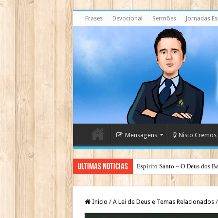
Frases
Devocional
Sermões
Jornadas Esp
Mensagens
Nisto Cremos
Ultimas Noticias
Espirito Santo – O Deus dos Ba
Inicio
/
A Lei de Deus e Temas Relacionados
/