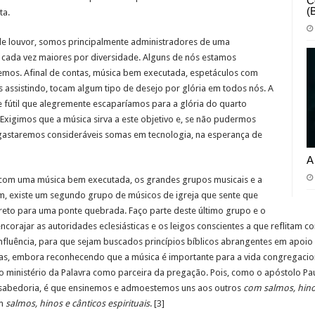
C
(
ta.
de louvor, somos principalmente administradores de uma
s cada vez maiores por diversidade. Alguns de nós estamos
emos. Afinal de contas, música bem executada, espetáculos com
 assistindo, tocam algum tipo de desejo por glória em todos nós. A
e fútil que alegremente escaparíamos para a glória do quarto
Exigimos que a música sirva a este objetivo e, se não pudermos
gastaremos consideráveis somas em tecnologia, na esperança de
A
 com uma música bem executada, os grandes grupos musicais e a
m, existe um segundo grupo de músicos de igreja que sente que
to para uma ponte quebrada. Faço parte deste último grupo e o
ncorajar as autoridades eclesiásticas e os leigos conscientes a que reflitam c
e influência, para que sejam buscados princípios bíblicos abrangentes em apoi
sticas, embora reconhecendo que a música é importante para a vida congregac
do ministério da Palavra como parceira da pregação. Pois, como o apóstolo Pa
sabedoria, é que ensinemos e admoestemos uns aos outros
com salmos, hinos
om
salmos, hinos e cânticos espirituais
. [3]