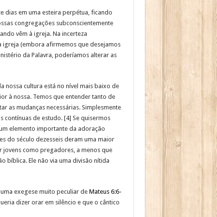
e dias em uma esteira perpétua, ficando
 nossas congregações subconscientemente
ndo vêm à igreja. Na incerteza
a igreja (embora afirmemos que desejamos
istério da Palavra, poderíamos alterar as
a nossa cultura está no nível mais baixo de
ior à nossa. Temos que entender tanto de
ntar as mudanças necessárias. Simplesmente
s contínuas de estudo. [4] Se quisermos
é um elemento importante da adoração
s do século dezesseis deram uma maior
ar jovens como pregadores, a menos que
 bíblica. Ele não via uma divisão nítida
de uma exegese muito peculiar de
Mateus 6:6-
ria dizer orar em silêncio e que o cântico