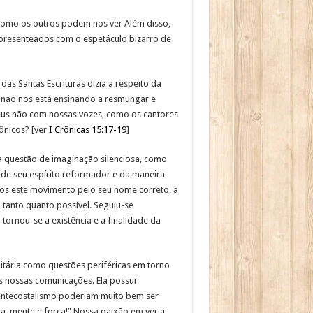
como os outros podem nos ver Além disso,
s presenteados com o espetáculo bizarro de
das Santas Escrituras dizia a respeito da
 não nos está ensinando a resmungar e
Deus não com nossas vozes, como os cantores
ônicos? [ver
I Crônicas 15:17-19
]
a questão de imaginação silenciosa, como
 de seu espírito reformador e da maneira
emos este movimento pelo seu nome correto, a
 tanto quanto possível. Seguiu-se
ornou-se a existência e a finalidade da
tária como questões periféricas em torno
s nossas comunicações. Ela possui
entecostalismo poderiam muito bem ser
ma, mente e força!” Nossa paixão em ver a