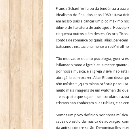
Francis Schaeffer falou da tendência à paz 
idealismo do final dos anos 1960 estava d
em nosso país alcançar um pico máximo no
dilúvio de literatura de auto ajuda. Houve 
cinquenta outros além destes. Os prolíficos
contos de romance os quais, aliás, parecem 
batizamos institucionalmente o rock’n’roll 
Tão motivador quanto psicologia, guerra es
inflamado tanto a igreja atualmente quanto
por nossa música, e a igreja visível não est
abraçá-la com prazer. Allan Bloom disse qu
têm música.” [2] Em minha própria pesquisa 
muito mais imagens de um walkman do que re
– e suspeito que sejam – um corolário raz
cristãos não conheçam suas Bíblias, eles ce
Somos um povo definido por nossa música.
causa do estilo da música de adoração, com
da antiga congregação. Denominações intei