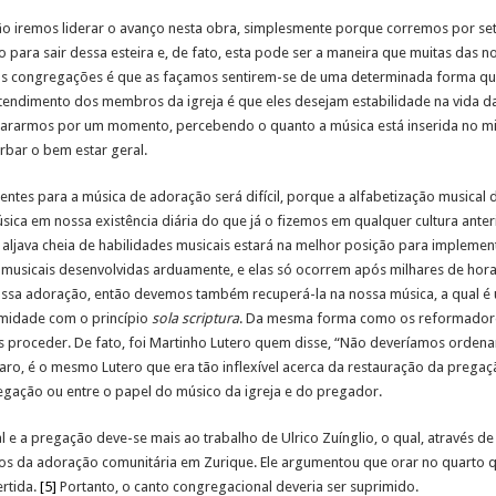
ão iremos liderar o avanço nesta obra, simplesmente porque corremos por set
 para sair dessa esteira e, de fato, esta pode ser a maneira que muitas das
s congregações é que as façamos sentirem-se de uma determinada forma qua
ndimento dos membros da igreja é que eles desejam estabilidade na vida d
, pararmos por um momento, percebendo o quanto a música está inserida no min
rbar o bem estar geral.
gentes para a música de adoração será difícil, porque a alfabetização musical d
a em nossa existência diária do que já o fizemos em qualquer cultura anter
aljava cheia de habilidades musicais estará na melhor posição para impleme
s musicais desenvolvidas arduamente, e elas só ocorrem após milhares de hora
nossa adoração, então devemos também recuperá-la na nossa música, a qual 
rmidade com o princípio
sola scriptura
. Da mesma forma como os reformadore
 proceder. De fato, foi Martinho Lutero quem disse, “Não deveríamos orden
aro, é o mesmo Lutero que era tão inflexível acerca da restauração da pregação
egação ou entre o papel do músico da igreja e do pregador.
al e a pregação deve-se mais ao trabalho de Ulrico Zuínglio, o qual, através 
os da adoração comunitária em Zurique. Ele argumentou que orar no quarto que
rtida.
[5]
Portanto, o canto congregacional deveria ser suprimido.