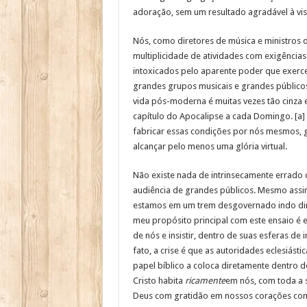
adoração, sem um resultado agradável à vis
Nós, como diretores de música e ministros 
multiplicidade de atividades com exigência
intoxicados pelo aparente poder que exerc
grandes grupos musicais e grandes públicos
vida pós-moderna é muitas vezes tão cinza 
capítulo do Apocalipse a cada Domingo. [a] 
fabricar essas condições por nós mesmos, 
alcançar pelo menos uma glória virtual.
Não existe nada de intrinsecamente errado
audiência de grandes públicos. Mesmo assi
estamos em um trem desgovernado indo dire
meu propósito principal com este ensaio é e
de nós e insistir, dentro de suas esferas d
fato, a crise é que as autoridades eclesiá
papel bíblico a coloca diretamente dentro 
Cristo habita
ricamente
em nós, com toda a 
Deus com gratidão em nossos corações c