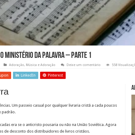
o Ministério da Palavra – Parte 1
Adoração
,
Música e Adoração
Deixe um comentário
558 Visualizaç
upon
LinkedIn
Pinterest
A
vra
cias. Um passeio casual por qualquer livraria cristã a cada poucos
e padrão.
das era se o anticristo pousaria ou não na União Soviética. Agora
 de desconto dos distribuidores de livros cristãos.