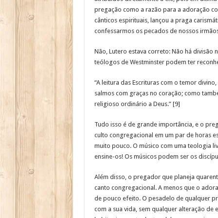
pregação como a razão para a adoração comun
cânticos espirituais, lançou a praga caris
confessarmos os pecados de nossos irmãos
Não, Lutero estava correto: Não há divisão ní
teólogos de Westminster podem ter reconh
“A leitura das Escrituras com o temor divin
salmos com graças no coração; como também 
religioso ordinário a Deus.” [9]
Tudo isso é de grande importância, e o pr
culto congregacional em um par de horas es
muito pouco. O músico com uma teologia liv
ensine-os! Os músicos podem ser os discípul
Além disso, o pregador que planeja quarent
canto congregacional. A menos que o adora
de pouco efeito. O pesadelo de qualquer p
com a sua vida, sem qualquer alteração de e