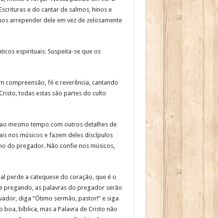
scrituras e do cantar de salmos, hinos e
s nos arrepender dele em vez de zelosamente
nticos espirituais. Suspeita-se que os
com compreensão, fé e reverência, cantando
isto, todas estas são partes do culto
r ao mesmo tempo com outros detalhes de
is nos músicos e fazem deles discípulos
ho do pregador. Não confie nos músicos,
al perde a catequese do coração, que é o
e pregando, as palavras do pregador serão
dor, diga “Ótimo sermão, pastor!” e siga
boa, bíblica, mas a Palavra de Cristo não