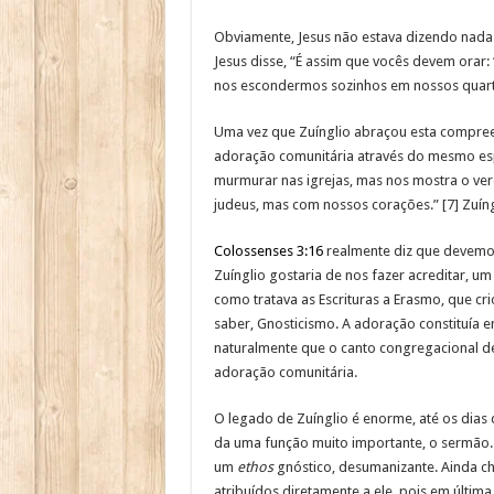
Obviamente, Jesus não estava dizendo nada
Jesus disse, “É assim que vocês devem orar: 
nos escondermos sozinhos em nossos quarto
Uma vez que Zuínglio abraçou esta compre
adoração comunitária através do mesmo esp
murmurar nas igrejas, mas nos mostra o ver
judeus, mas com nossos corações.” [7] Zuíng
Colossenses 3:16
realmente diz que devemos
Zuínglio gostaria de nos fazer acreditar, u
como tratava as Escrituras a Erasmo, que cr
saber, Gnosticismo. A adoração constituía e
naturalmente que o canto congregacional de
adoração comunitária.
O legado de Zuínglio é enorme, até os dia
da uma função muito importante, o sermão. I
um
ethos
gnóstico, desumanizante. Ainda c
atribuídos diretamente a ele, pois em últim