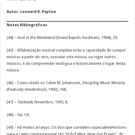
Autor:
Leonard R. Payton
Notas Bibliográficas
[44] – God
in the Wasteland
(Grand Rapids: Eerdmans, 1994), 29.
[45] – Alfabetização musical completa inclui a capacidade de compor
músicas a partir do zero, executar esta música, ou reger outros
músicos, e de compreender teológica e historicamente o lugar desta
música.
[46] – Como citado no Calvin M. Johansson,
Discipling Music Ministry
(Peabody: Hendrickson, 1992), 168.
[47] –
Tabletalk
, Novembro, 1995, 8.
[48] – Op. Cit.
[49] – Há muitos arranjos. Os dois que considero especialmente bons
para o canto congregacional são “Holy Father, Hear Our Prayer”, de