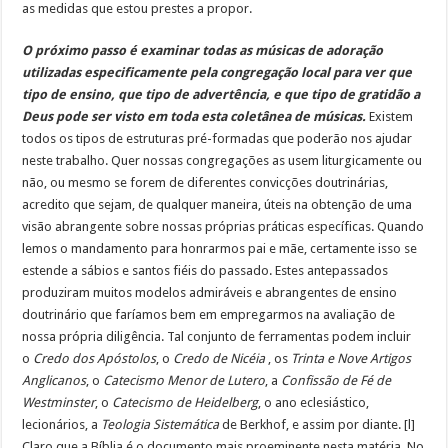
as medidas que estou prestes a propor.
O próximo passo é examinar todas as músicas de adoração
utilizadas especificamente pela congregação local para ver que
tipo de ensino, que tipo de advertência, e que tipo de gratidão a
Deus pode ser visto em toda esta coletânea de músicas.
Existem
todos os tipos de estruturas pré-formadas que poderão nos ajudar
neste trabalho. Quer nossas congregações as usem liturgicamente ou
não, ou mesmo se forem de diferentes convicções doutrinárias,
acredito que sejam, de qualquer maneira, úteis na obtenção de uma
visão abrangente sobre nossas próprias práticas específicas. Quando
lemos o mandamento para honrarmos pai e mãe, certamente isso se
estende a sábios e santos fiéis do passado. Estes antepassados
produziram muitos modelos admiráveis e abrangentes de ensino
doutrinário que faríamos bem em empregarmos na avaliação de
nossa própria diligência. Tal conjunto de ferramentas podem incluir
o
Credo dos Apóstolos
, o
Credo de Nicéia
, os
Trinta e Nove Artigos
Anglicanos
, o
Catecismo Menor de Lutero
, a
Confissão de Fé de
Westminster
, o
Catecismo de Heidelberg
, o ano eclesiástico,
lecionários, a
Teologia Sistemática
de Berkhof, e assim por diante. [l]
Claro que a Bíblia é o documento mais proeminente nesta matéria. No