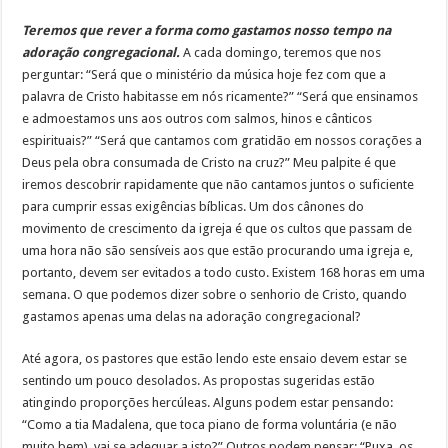
Teremos que rever a forma como gastamos nosso tempo na
adoração congregacional.
A cada domingo, teremos que nos
perguntar: “Será que o ministério da música hoje fez com que a
palavra de Cristo habitasse em nós ricamente?” “Será que ensinamos
e admoestamos uns aos outros com salmos, hinos e cânticos
espirituais?” “Será que cantamos com gratidão em nossos corações a
Deus pela obra consumada de Cristo na cruz?” Meu palpite é que
iremos descobrir rapidamente que não cantamos juntos o suficiente
para cumprir essas exigências bíblicas. Um dos cânones do
movimento de crescimento da igreja é que os cultos que passam de
uma hora não são sensíveis aos que estão procurando uma igreja e,
portanto, devem ser evitados a todo custo. Existem 168 horas em uma
semana. O que podemos dizer sobre o senhorio de Cristo, quando
gastamos apenas uma delas na adoração congregacional?
Até agora, os pastores que estão lendo este ensaio devem estar se
sentindo um pouco desolados. As propostas sugeridas estão
atingindo proporções hercúleas. Alguns podem estar pensando:
“Como a tia Madalena, que toca piano de forma voluntária (e não
muito bem), vai se adequar a isto?” Outros podem pensar: “Puxa, os