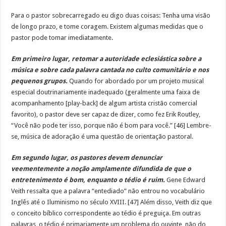
Para o pastor sobrecarregado eu digo duas coisas: Tenha uma visão
de longo prazo, e tome coragem. Existem algumas medidas que o
pastor pode tomar imediatamente.
Em primeiro lugar, retomar a autoridade eclesiástica sobre a
música e sobre cada palavra cantada no culto comunitário e nos
pequenos grupos.
Quando for abordado por um projeto musical
especial doutrinariamente inadequado (geralmente uma faixa de
acompanhamento [play-back] de algum artista cristão comercial
favorito), o pastor deve ser capaz de dizer, como fez Erik Routley,
“Você não pode ter isso, porque não é bom para você.” [46] Lembre-
se, música de adoração é uma questão de orientação pastoral.
Em segundo lugar, os pastores devem denunciar
veementemente a noção amplamente difundida de que o
entretenimento é bom, enquanto o tédio é ruim.
Gene Edward
Veith ressalta que a palavra “entediado” não entrou no vocabulário
Inglês até o Iluminismo no século XVIII. [47] Além disso, Veith diz que
o conceito bíblico correspondente ao tédio é preguiça. Em outras
palavras, o tédio é primariamente um problema do ouvinte, não do