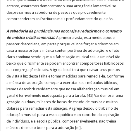
entanto, estaremos demonstrando uma arrogância lamentável se
desprezarmos a sabedoria de pessoas que provavelmente
compreenderam as Escrituras mais profundamente do que nós.
A sabedoria da prudência nos encoraja a reduzirmos o consumo
de música cristã comercial.
À primeira vista, esta medida pode
parecer draconiana, em parte porque vai nos forçar a criarmos em
casa a nossa própria música contemporânea de adoração, e o fato
claro continua sendo que a alfabetização musical caiu a um nível tão
baixo que dificilmente se podem encontrar compositores habilidosos
nas congregações locais. A igreja local terá que revisar seus pontos
de vista à luz desta falha e tomar medidas para remediá-la. Conforme
a música de adoração começar a exercitar seus músculos bíblicos,
iremos descobrir rapidamente que nossa alfabetização musical em
geral é terrivelmente inadequada para a tarefa. [45] Vai demorar uma
geração ou duas, milhares de horas de estudo de música e muitos
dólares para remediar esta situação. A igreja deixou o trabalho de
educação musical para a escola pública e ao capricho da aspiração
de indivíduos, e a escola pública, compreensivelmente, não treina
músicos de muito bons para a adoração [m].