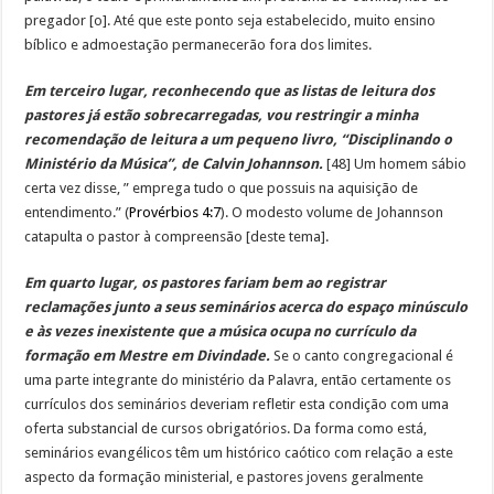
pregador [o]. Até que este ponto seja estabelecido, muito ensino
bíblico e admoestação permanecerão fora dos limites.
Em terceiro lugar, reconhecendo que as listas de leitura dos
pastores já estão sobrecarregadas, vou restringir a minha
recomendação de leitura a um pequeno livro, “Disciplinando o
Ministério da Música”, de Calvin Johannson.
[48] Um homem sábio
certa vez disse, ” emprega tudo o que possuis na aquisição de
entendimento.” (
Provérbios 4:7
). O modesto volume de Johannson
catapulta o pastor à compreensão [deste tema].
Em quarto lugar, os pastores fariam bem ao registrar
reclamações junto a seus seminários acerca do espaço minúsculo
e às vezes inexistente que a música ocupa no currículo da
formação em Mestre em Divindade.
Se o canto congregacional é
uma parte integrante do ministério da Palavra, então certamente os
currículos dos seminários deveriam refletir esta condição com uma
oferta substancial de cursos obrigatórios. Da forma como está,
seminários evangélicos têm um histórico caótico com relação a este
aspecto da formação ministerial, e pastores jovens geralmente