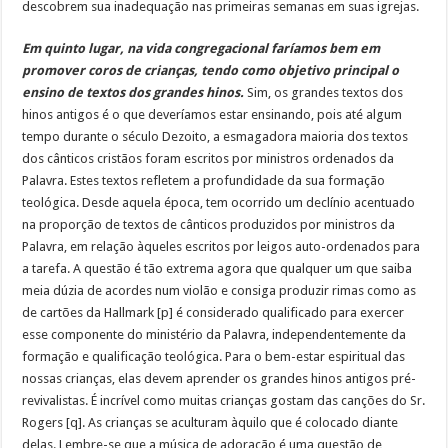
descobrem sua inadequação nas primeiras semanas em suas igrejas.
Em quinto lugar, na vida congregacional faríamos bem em
promover coros de crianças, tendo como objetivo principal o
ensino de textos dos grandes hinos.
Sim, os grandes textos dos
hinos antigos é o que deveríamos estar ensinando, pois até algum
tempo durante o século Dezoito, a esmagadora maioria dos textos
dos cânticos cristãos foram escritos por ministros ordenados da
Palavra. Estes textos refletem a profundidade da sua formação
teológica. Desde aquela época, tem ocorrido um declínio acentuado
na proporção de textos de cânticos produzidos por ministros da
Palavra, em relação àqueles escritos por leigos auto-ordenados para
a tarefa. A questão é tão extrema agora que qualquer um que saiba
meia dúzia de acordes num violão e consiga produzir rimas como as
de cartões da Hallmark [p] é considerado qualificado para exercer
esse componente do ministério da Palavra, independentemente da
formação e qualificação teológica. Para o bem-estar espiritual das
nossas crianças, elas devem aprender os grandes hinos antigos pré-
revivalistas. É incrível como muitas crianças gostam das canções do Sr.
Rogers [q]. As crianças se aculturam àquilo que é colocado diante
delas. Lembre-se que a música de adoração é uma questão de