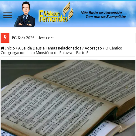
PG Kids 2026 – Jesus e eu
PG Teens 2026 – A Luz do Mundo
Inicio
/
A Lei de Deus e Temas Relacionados
/
Adoração
/
O Cântico
Congregacional e o Ministério da Palavra – Parte 5