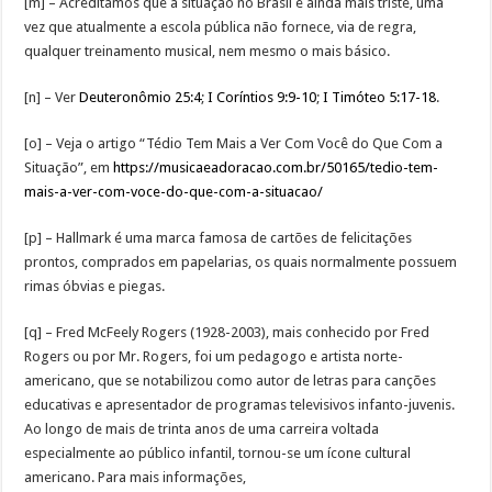
[m] – Acreditamos que a situação no Brasil é ainda mais triste, uma
vez que atualmente a escola pública não fornece, via de regra,
qualquer treinamento musical, nem mesmo o mais básico.
[n] – Ver
Deuteronômio 25:4
;
I Coríntios 9:9-10
;
I Timóteo 5:17-18
.
[o] – Veja o artigo “Tédio Tem Mais a Ver Com Você do Que Com a
Situação”, em
https://musicaeadoracao.com.br/50165/tedio-tem-
mais-a-ver-com-voce-do-que-com-a-situacao/
[p] – Hallmark é uma marca famosa de cartões de felicitações
prontos, comprados em papelarias, os quais normalmente possuem
rimas óbvias e piegas.
[q] – Fred McFeely Rogers (1928-2003), mais conhecido por Fred
Rogers ou por Mr. Rogers, foi um pedagogo e artista norte-
americano, que se notabilizou como autor de letras para canções
educativas e apresentador de programas televisivos infanto-juvenis.
Ao longo de mais de trinta anos de uma carreira voltada
especialmente ao público infantil, tornou-se um ícone cultural
americano. Para mais informações,