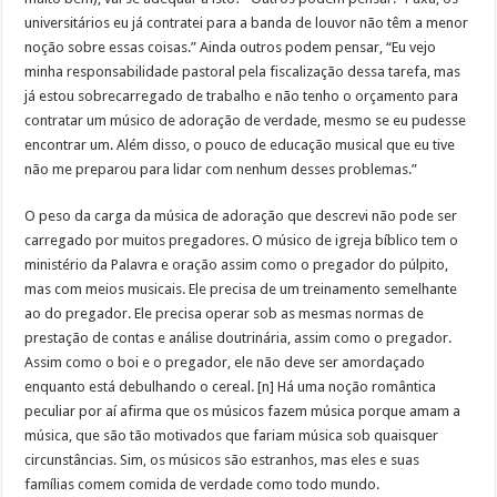
universitários eu já contratei para a banda de louvor não têm a menor
noção sobre essas coisas.” Ainda outros podem pensar, “Eu vejo
minha responsabilidade pastoral pela fiscalização dessa tarefa, mas
já estou sobrecarregado de trabalho e não tenho o orçamento para
contratar um músico de adoração de verdade, mesmo se eu pudesse
encontrar um. Além disso, o pouco de educação musical que eu tive
não me preparou para lidar com nenhum desses problemas.”
O peso da carga da música de adoração que descrevi não pode ser
carregado por muitos pregadores. O músico de igreja bíblico tem o
ministério da Palavra e oração assim como o pregador do púlpito,
mas com meios musicais. Ele precisa de um treinamento semelhante
ao do pregador. Ele precisa operar sob as mesmas normas de
prestação de contas e análise doutrinária, assim como o pregador.
Assim como o boi e o pregador, ele não deve ser amordaçado
enquanto está debulhando o cereal. [n] Há uma noção romântica
peculiar por aí afirma que os músicos fazem música porque amam a
música, que são tão motivados que fariam música sob quaisquer
circunstâncias. Sim, os músicos são estranhos, mas eles e suas
famílias comem comida de verdade como todo mundo.